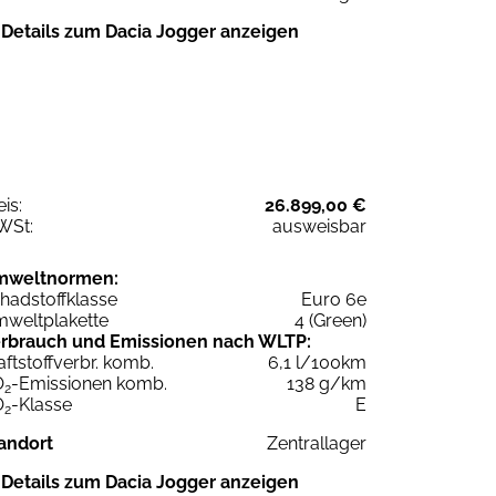
Details zum Dacia Jogger anzeigen
eis:
26.899,00 €
WSt:
ausweisbar
mweltnormen:
hadstoffklasse
Euro 6e
weltplakette
4 (Green)
rbrauch und Emissionen nach WLTP:
aftstoffverbr. komb.
6,1 l/100km
O
-Emissionen komb.
138 g/km
2
O
-Klasse
E
2
andort
Zentrallager
Details zum Dacia Jogger anzeigen