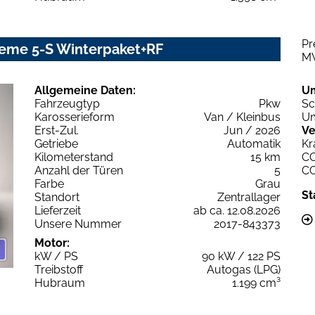
Pr
reme 5-S Winterpaket+RF
M
Allgemeine Daten:
U
Fahrzeugtyp
Pkw
Sc
Karosserieform
Van / Kleinbus
Um
Erst-Zul.
Jun / 2026
Ve
Getriebe
Automatik
Kr
Kilometerstand
15 km
C
Anzahl der Türen
5
C
Farbe
Grau
St
Standort
Zentrallager
Lieferzeit
ab ca. 12.08.2026
Unsere Nummer
2017-843373
Motor:
kW / PS
90 kW / 122 PS
Treibstoff
Autogas (LPG)
Hubraum
1.199 cm³