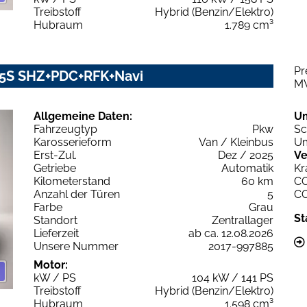
Treibstoff
Hybrid (Benzin/Elektro)
Hubraum
1.789 cm³
Pr
 5S SHZ+PDC+RFK+Navi
M
Allgemeine Daten:
U
Fahrzeugtyp
Pkw
Sc
Karosserieform
Van / Kleinbus
Um
Erst-Zul.
Dez / 2025
Ve
Getriebe
Automatik
Kr
Kilometerstand
60 km
C
Anzahl der Türen
5
C
Farbe
Grau
St
Standort
Zentrallager
Lieferzeit
ab ca. 12.08.2026
Unsere Nummer
2017-997885
Motor:
kW / PS
104 kW / 141 PS
Treibstoff
Hybrid (Benzin/Elektro)
Hubraum
1.598 cm³