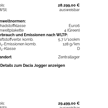
eis:
28.299,00 €
WSt:
ausweisbar
mweltnormen:
hadstoffklasse
Euro6
weltplakette
4 (Green)
rbrauch und Emissionen nach WLTP:
aftstoffverbr. komb.
5,7 l/100km
O
-Emissionen komb.
128 g/km
2
O
-Klasse
D
2
andort
Zentrallager
Details zum Dacia Jogger anzeigen
eis:
29.499,00 €
WSt:
ausweisbar