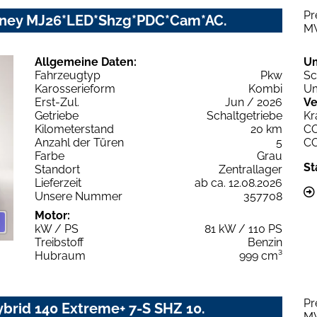
Pr
urney MJ26*LED*Shzg*PDC*Cam*AC.
M
Allgemeine Daten:
U
Fahrzeugtyp
Pkw
Sc
Karosserieform
Kombi
Um
Erst-Zul.
Jun / 2026
Ve
Getriebe
Schaltgetriebe
Kr
Kilometerstand
20 km
C
Anzahl der Türen
5
C
Farbe
Grau
St
Standort
Zentrallager
Lieferzeit
ab ca. 12.08.2026
Unsere Nummer
357708
Motor:
kW / PS
81 kW / 110 PS
Treibstoff
Benzin
Hubraum
999 cm³
Pr
brid 140 Extreme+ 7-S SHZ 10.
M