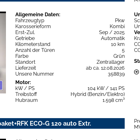
Allgemeine Daten:
U
Fahrzeugtyp
Pkw
Sc
Karosserieform
Kombi
Um
Erst-Zul.
Sep / 2025
Ve
Getriebe
Automatik
Kr
Kilometerstand
10 km
C
Anzahl der Türen
5
C
Farbe
Grün
St
Standort
Zentrallager
Lieferzeit
ab ca. 12.08.2026
Unsere Nummer
358839
Motor:
kW / PS
104 kW / 141 PS
Treibstoff
Hybrid (Benzin/Elektro)
Hubraum
1.598 cm³
Pr
aket+RFK ECO-G 120 auto Extr.
M