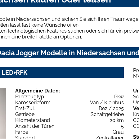
bote in Niedersachsen und sichern Sie sich Ihren Traumwage
len lässt fast keine Wünsche offen.
en technologischen Features suchen oder sich für ein preiswe
hnen eine breite Palette an Optionen.
acia Jogger Modelle in Niedersachsen und 
Pr
S LED+RFK
M
Allgemeine Daten:
U
Fahrzeugtyp
Pkw
Sc
Karosserieform
Van / Kleinbus
Um
Erst-Zul.
Dez / 2025
Ve
Getriebe
Schaltgetriebe
Kr
Kilometerstand
20 km
C
Anzahl der Türen
5
C
Farbe
Grau
St
Standort
Zentrallager