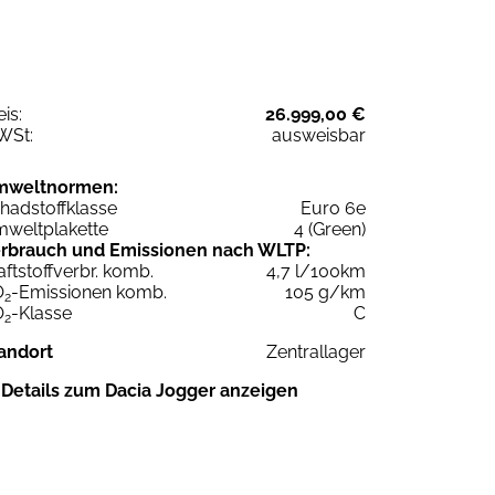
eis:
26.999,00 €
WSt:
ausweisbar
mweltnormen:
hadstoffklasse
Euro 6e
weltplakette
4 (Green)
rbrauch und Emissionen nach WLTP:
aftstoffverbr. komb.
4,7 l/100km
O
-Emissionen komb.
105 g/km
2
O
-Klasse
C
2
andort
Zentrallager
Details zum Dacia Jogger anzeigen