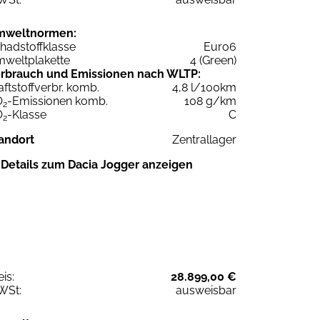
mweltnormen:
hadstoffklasse
Euro6
weltplakette
4 (Green)
rbrauch und Emissionen nach WLTP:
aftstoffverbr. komb.
4,8 l/100km
O
-Emissionen komb.
108 g/km
2
O
-Klasse
C
2
andort
Zentrallager
Details zum Dacia Jogger anzeigen
eis:
28.899,00 €
WSt:
ausweisbar