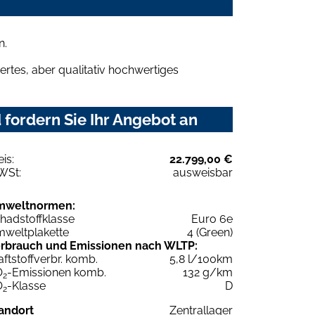
n.
rtes, aber qualitativ hochwertiges
fordern Sie Ihr Angebot an
eis:
22.799,00 €
WSt:
ausweisbar
mweltnormen:
hadstoffklasse
Euro 6e
weltplakette
4 (Green)
rbrauch und Emissionen nach WLTP:
aftstoffverbr. komb.
5,8 l/100km
O
-Emissionen komb.
132 g/km
2
O
-Klasse
D
2
andort
Zentrallager