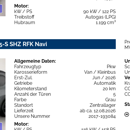
Motor:
kW / PS
90 kW / 122 PS
Treibstoff
Autogas (LPG)
Hubraum
1.199 cm³
Pr
5-S SHZ RFK Navi
M
Allgemeine Daten:
U
Fahrzeugtyp
Pkw
Sc
Karosserieform
Van / Kleinbus
Um
Erst-Zul.
Jun / 2026
Ve
Getriebe
Automatik
Kr
Kilometerstand
20 km
C
Anzahl der Türen
5
C
Farbe
Grau
St
Standort
Zentrallager
Lieferzeit
ab ca. 12.08.2026
Unsere Nummer
2017-193084
Motor:
kW / PS
116 kW / 158 PS