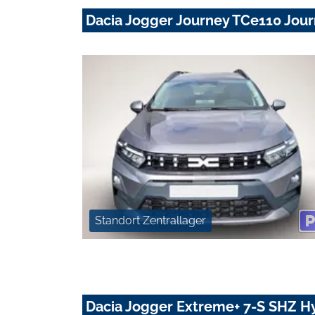
Dacia Jogger Journey TCe110 Jo
Standort Zentrallager
Dacia Jogger Extreme+ 7-S SHZ Hy