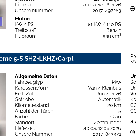
Lieferzeit
ab ca. 12.08.2026
Unsere Nummer
2017-497283
Motor:
kW / PS
81 kW / 110 PS
Treibstoff
Benzin
Hubraum
999 cm³
Pr
treme 5-S SHZ+LKHZ+Carpl
M
Allgemeine Daten:
U
Fahrzeugtyp
Pkw
Sc
Karosserieform
Van / Kleinbus
Um
Erst-Zul.
Jun / 2026
Ve
Getriebe
Automatik
Kr
Kilometerstand
20 km
C
Anzahl der Türen
5
C
Farbe
Grau
St
Standort
Zentrallager
Lieferzeit
ab ca. 12.08.2026
Unsere Nummer
2017-843371