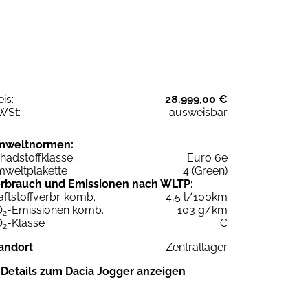
eis:
28.999,00 €
WSt:
ausweisbar
mweltnormen:
hadstoffklasse
Euro 6e
weltplakette
4 (Green)
rbrauch und Emissionen nach WLTP:
aftstoffverbr. komb.
4,5 l/100km
O
-Emissionen komb.
103 g/km
2
O
-Klasse
C
2
andort
Zentrallager
Details zum Dacia Jogger anzeigen