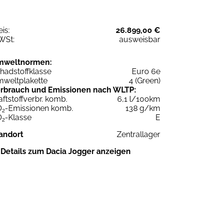
eis:
26.899,00 €
WSt:
ausweisbar
mweltnormen:
hadstoffklasse
Euro 6e
weltplakette
4 (Green)
rbrauch und Emissionen nach WLTP:
aftstoffverbr. komb.
6,1 l/100km
O
-Emissionen komb.
138 g/km
2
O
-Klasse
E
2
andort
Zentrallager
Details zum Dacia Jogger anzeigen