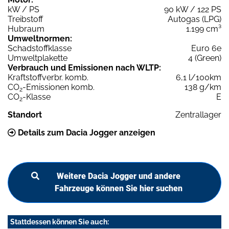
kW / PS
90 kW / 122 PS
Treibstoff
Autogas (LPG)
Hubraum
1.199 cm³
Umweltnormen:
Schadstoffklasse
Euro 6e
Umweltplakette
4 (Green)
Verbrauch und Emissionen nach WLTP:
Kraftstoffverbr. komb.
6,1 l/100km
CO
-Emissionen komb.
138 g/km
2
CO
-Klasse
E
2
Standort
Zentrallager
Details zum Dacia Jogger anzeigen
Weitere Dacia Jogger und andere
Fahrzeuge können Sie hier suchen
Stattdessen können Sie auch: