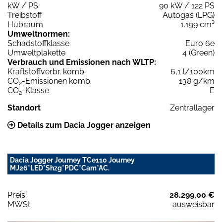
kW / PS
90 kW / 122 PS
Treibstoff
Autogas (LPG)
Hubraum
1.199 cm³
Umweltnormen:
Schadstoffklasse
Euro 6e
Umweltplakette
4 (Green)
Verbrauch und Emissionen nach WLTP:
Kraftstoffverbr. komb.
6,1 l/100km
CO
-Emissionen komb.
138 g/km
2
CO
-Klasse
E
2
Standort
Zentrallager
Details zum Dacia Jogger anzeigen
Dacia Jogger Journey TCe110 Journey
MJ26*LED*Shzg*PDC*Cam*AC.
Preis:
28.299,00 €
MWSt:
ausweisbar