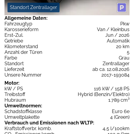
Standort Zentrallager
Allgemeine Daten:
Fahrzeugtyp
Pkw
Karosserieform
Van / Kleinbus
Erst-Zul.
Jun / 2026
Getriebe
Automatik
Kilometerstand
20 km
Anzahl der Türen
5
Farbe
Grau
Standort
Zentrallager
Lieferzeit
ab ca. 12.08.2026
Unsere Nummer
2017-193084
Motor:
kW / PS
116 kW / 158 PS
Treibstoff
Hybrid (Benzin/Elektro)
Hubraum
1.789 cm³
Umweltnormen:
Schadstoffklasse
Euro 6e
Umweltplakette
4 (Green)
Verbrauch und Emissionen nach WLTP:
Kraftstoffverbr. komb.
4,5 l/100km