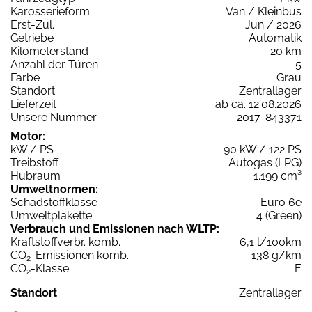
Karosserieform
Van / Kleinbus
Erst-Zul.
Jun / 2026
Getriebe
Automatik
Kilometerstand
20 km
Anzahl der Türen
5
Farbe
Grau
Standort
Zentrallager
Lieferzeit
ab ca. 12.08.2026
Unsere Nummer
2017-843371
Motor:
kW / PS
90 kW / 122 PS
Treibstoff
Autogas (LPG)
Hubraum
1.199 cm³
Umweltnormen:
Schadstoffklasse
Euro 6e
Umweltplakette
4 (Green)
Verbrauch und Emissionen nach WLTP:
Kraftstoffverbr. komb.
6,1 l/100km
CO
-Emissionen komb.
138 g/km
2
CO
-Klasse
E
2
Standort
Zentrallager