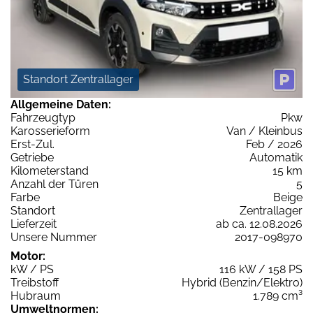
Standort Zentrallager
Allgemeine Daten:
Fahrzeugtyp
Pkw
Karosserieform
Van / Kleinbus
Erst-Zul.
Feb / 2026
Getriebe
Automatik
Kilometerstand
15 km
Anzahl der Türen
5
Farbe
Beige
Standort
Zentrallager
Lieferzeit
ab ca. 12.08.2026
Unsere Nummer
2017-098970
Motor:
kW / PS
116 kW / 158 PS
Treibstoff
Hybrid (Benzin/Elektro)
Hubraum
1.789 cm³
Umweltnormen: