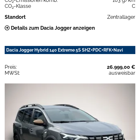
CO
-Emissionen komb.
103 g/km
2
CO
-Klasse
C
2
Standort
Zentrallager
Details zum Dacia Jogger anzeigen
Dacia Jogger Hybrid 140 Extreme 5S SHZ+PDC+RFK+Navi
Preis:
26.999,00 €
MWSt:
ausweisbar