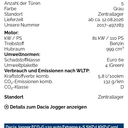
Anzahl der Türen
5
Farbe
Grau
Standort
Zentrallager
Lieferzeit
ab ca. 12.08.2026
Unsere Nummer
2017-497283
Motor:
kW / PS
81 kW / 110 PS
Treibstoff
Benzin
Hubraum
999 cm³
Umweltnormen:
Schadstoffklasse
Euro 6e
Umweltplakette
4 (Green)
Verbrauch und Emissionen nach WLTP:
Kraftstoffverbr. komb.
5,8 l/100km
CO
-Emissionen komb.
132 g/km
2
CO
-Klasse
D
2
Standort
Zentrallager
Details zum Dacia Jogger anzeigen
Dacia Jogger ECO-G 120 auto Extreme 5-S SHZ+LKHZ+Carpl