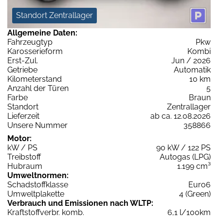
Standort Zentrallager
Allgemeine Daten:
Fahrzeugtyp
Pkw
Karosserieform
Kombi
Erst-Zul.
Jun / 2026
Getriebe
Automatik
Kilometerstand
10 km
Anzahl der Türen
5
Farbe
Braun
Standort
Zentrallager
Lieferzeit
ab ca. 12.08.2026
Unsere Nummer
358866
Motor:
kW / PS
90 kW / 122 PS
Treibstoff
Autogas (LPG)
Hubraum
1.199 cm³
Umweltnormen:
Schadstoffklasse
Euro6
Umweltplakette
4 (Green)
Verbrauch und Emissionen nach WLTP:
Kraftstoffverbr. komb.
6,1 l/100km