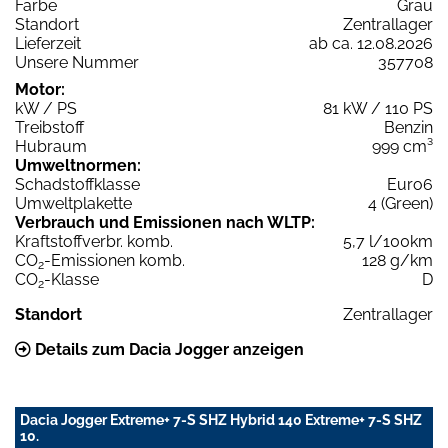
Farbe
Grau
Standort
Zentrallager
Lieferzeit
ab ca. 12.08.2026
Unsere Nummer
357708
Motor:
kW / PS
81 kW / 110 PS
Treibstoff
Benzin
Hubraum
999 cm³
Umweltnormen:
Schadstoffklasse
Euro6
Umweltplakette
4 (Green)
Verbrauch und Emissionen nach WLTP:
Kraftstoffverbr. komb.
5,7 l/100km
CO
-Emissionen komb.
128 g/km
2
CO
-Klasse
D
2
Standort
Zentrallager
Details zum Dacia Jogger anzeigen
Dacia Jogger Extreme+ 7-S SHZ Hybrid 140 Extreme+ 7-S SHZ
10.