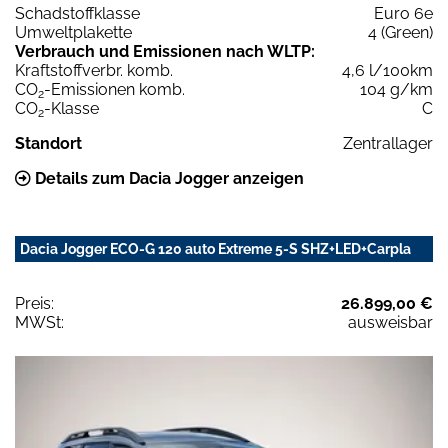
Schadstoffklasse
Euro 6e
Umweltplakette
4 (Green)
Verbrauch und Emissionen nach WLTP:
Kraftstoffverbr. komb.
4,6 l/100km
CO
-Emissionen komb.
104 g/km
2
CO
-Klasse
C
2
Standort
Zentrallager
Details zum Dacia Jogger anzeigen
Dacia Jogger ECO-G 120 auto Extreme 5-S SHZ+LED+Carpla
Preis:
26.899,00 €
MWSt:
ausweisbar