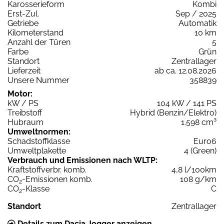
Karosserieform
Kombi
Erst-Zul.
Sep / 2025
Getriebe
Automatik
Kilometerstand
10 km
Anzahl der Türen
5
Farbe
Grün
Standort
Zentrallager
Lieferzeit
ab ca. 12.08.2026
Unsere Nummer
358839
Motor:
kW / PS
104 kW / 141 PS
Treibstoff
Hybrid (Benzin/Elektro)
Hubraum
1.598 cm³
Umweltnormen:
Schadstoffklasse
Euro6
Umweltplakette
4 (Green)
Verbrauch und Emissionen nach WLTP:
Kraftstoffverbr. komb.
4,8 l/100km
CO
-Emissionen komb.
108 g/km
2
CO
-Klasse
C
2
Standort
Zentrallager
Details zum Dacia Jogger anzeigen