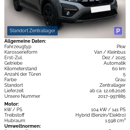
Standort Zentrallager
Allgemeine Daten:
Fahrzeugtyp
Pkw
Karosserieform
Van / Kleinbus
Erst-Zul.
Dez / 2025
Getriebe
Automatik
Kilometerstand
60 km
Anzahl der Türen
5
Farbe
Grau
Standort
Zentrallager
Lieferzeit
ab ca. 12.08.2026
Unsere Nummer
2017-997885
Motor:
kW / PS
104 kW / 141 PS
Treibstoff
Hybrid (Benzin/Elektro)
Hubraum
1.598 cm³
Umweltnormen: