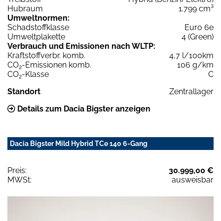
Hubraum
1.799 cm³
Umweltnormen:
Schadstoffklasse
Euro 6e
Umweltplakette
4 (Green)
Verbrauch und Emissionen nach WLTP:
Kraftstoffverbr. komb.
4,7 l/100km
CO
-Emissionen komb.
106 g/km
2
CO
-Klasse
C
2
Standort
Zentrallager
Details zum Dacia Bigster anzeigen
Dacia Bigster Mild Hybrid TCe 140 6-Gang
Preis:
30.999,00 €
MWSt:
ausweisbar