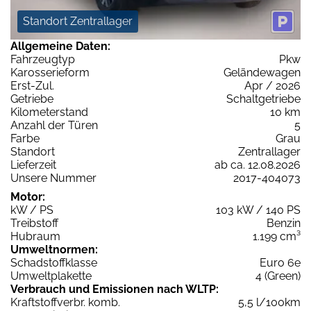
Standort Zentrallager
Allgemeine Daten:
Fahrzeugtyp
Pkw
Karosserieform
Geländewagen
Erst-Zul.
Apr / 2026
Getriebe
Schaltgetriebe
Kilometerstand
10 km
Anzahl der Türen
5
Farbe
Grau
Standort
Zentrallager
Lieferzeit
ab ca. 12.08.2026
Unsere Nummer
2017-404073
Motor:
kW / PS
103 kW / 140 PS
Treibstoff
Benzin
Hubraum
1.199 cm³
Umweltnormen:
Schadstoffklasse
Euro 6e
Umweltplakette
4 (Green)
Verbrauch und Emissionen nach WLTP:
Kraftstoffverbr. komb.
5,5 l/100km