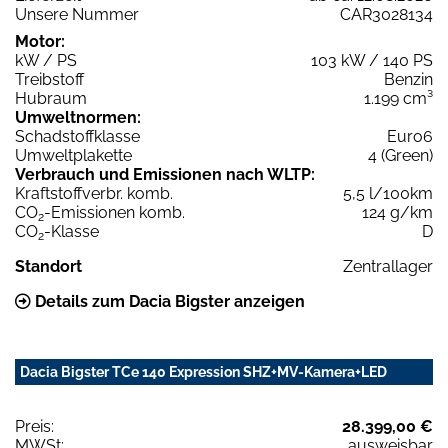
Unsere Nummer
CAR3028134
Motor:
kW / PS
103 kW / 140 PS
Treibstoff
Benzin
Hubraum
1.199 cm³
Umweltnormen:
Schadstoffklasse
Euro6
Umweltplakette
4 (Green)
Verbrauch und Emissionen nach WLTP:
Kraftstoffverbr. komb.
5,5 l/100km
CO
-Emissionen komb.
124 g/km
2
CO
-Klasse
D
2
Standort
Zentrallager
Details zum Dacia Bigster anzeigen
Dacia Bigster TCe 140 Expression SHZ+MV-Kamera+LED
Preis:
28.399,00 €
MWSt:
ausweisbar