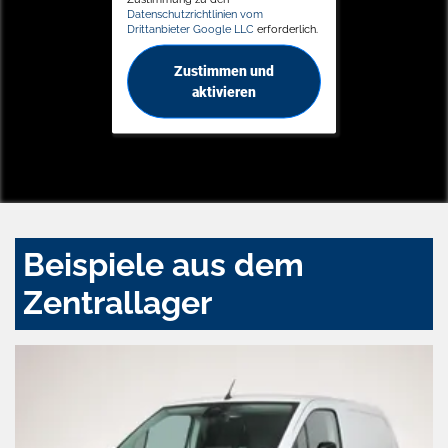
Datenschutzrichtlinien vom
Drittanbieter Google LLC
erforderlich.
Zustimmen und
aktivieren
Beispiele aus dem
Zentrallager