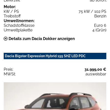
Lieferzeit
ab sofort
Motor:
kW / PS
75 kW / 102 PS
Treibstoff
Benzin
Umweltnormen:
Schadstoffklasse
Euro 6
Umweltplakette
4 (Grün)
Details zum Dacia Dokker anzeigen
Dacia Bigster Expression Hybrid 155 SHZ LED PDC
Preis:
31.999,00 €
MWSt:
ausweisbar