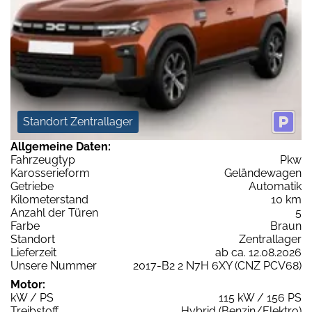
Standort Zentrallager
Allgemeine Daten:
Fahrzeugtyp
Pkw
Karosserieform
Geländewagen
Getriebe
Automatik
Kilometerstand
10 km
Anzahl der Türen
5
Farbe
Braun
Standort
Zentrallager
Lieferzeit
ab ca. 12.08.2026
Unsere Nummer
2017-B2 2 N7H 6XY (CNZ PCV68)
Motor:
kW / PS
115 kW / 156 PS
Treibstoff
Hybrid (Benzin/Elektro)