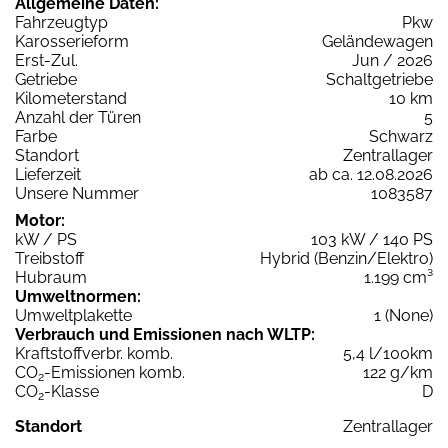
Allgemeine Daten:
Fahrzeugtyp
Pkw
Karosserieform
Geländewagen
Erst-Zul.
Jun / 2026
Getriebe
Schaltgetriebe
Kilometerstand
10 km
Anzahl der Türen
5
Farbe
Schwarz
Standort
Zentrallager
Lieferzeit
ab ca. 12.08.2026
Unsere Nummer
1083587
Motor:
kW / PS
103 kW / 140 PS
Treibstoff
Hybrid (Benzin/Elektro)
Hubraum
1.199 cm³
Umweltnormen:
Umweltplakette
1 (None)
Verbrauch und Emissionen nach WLTP:
Kraftstoffverbr. komb.
5,4 l/100km
CO
-Emissionen komb.
122 g/km
2
CO
-Klasse
D
2
Standort
Zentrallager