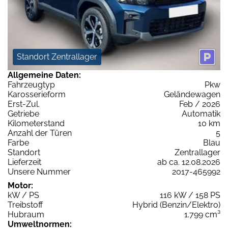
Standort Zentrallager
Allgemeine Daten:
Fahrzeugtyp
Pkw
Karosserieform
Geländewagen
Erst-Zul.
Feb / 2026
Getriebe
Automatik
Kilometerstand
10 km
Anzahl der Türen
5
Farbe
Blau
Standort
Zentrallager
Lieferzeit
ab ca. 12.08.2026
Unsere Nummer
2017-465992
Motor:
kW / PS
116 kW / 158 PS
Treibstoff
Hybrid (Benzin/Elektro)
Hubraum
1.799 cm³
Umweltnormen: