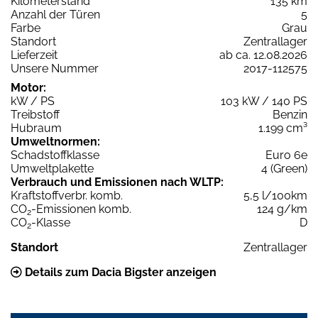
Kilometerstand
135 km
Anzahl der Türen
5
Farbe
Grau
Standort
Zentrallager
Lieferzeit
ab ca. 12.08.2026
Unsere Nummer
2017-112575
Motor:
kW / PS
103 kW / 140 PS
Treibstoff
Benzin
Hubraum
1.199 cm³
Umweltnormen:
Schadstoffklasse
Euro 6e
Umweltplakette
4 (Green)
Verbrauch und Emissionen nach WLTP:
Kraftstoffverbr. komb.
5,5 l/100km
CO
-Emissionen komb.
124 g/km
2
CO
-Klasse
D
2
Standort
Zentrallager
Details zum Dacia Bigster anzeigen