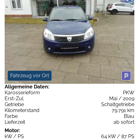
Fahrzeug vor Ort
Allgemeine Daten:
Karosserieform
PKW
Erst-Zul.
Mai / 2009
Getriebe
Schaltgetriebe
Kilometerstand
79.791 km
Farbe
Blau
Lieferzeit
ab sofort
Motor:
kW / PS
64 kW / 87 PS