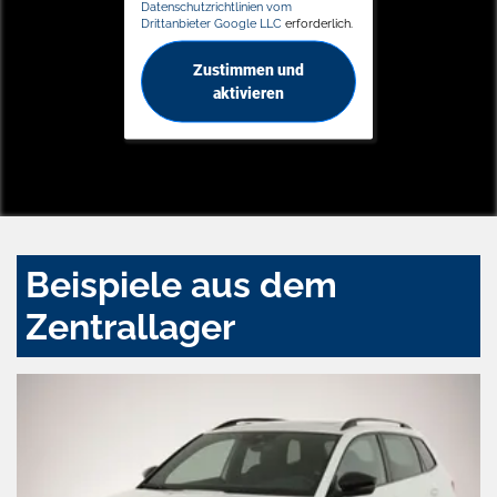
Datenschutzrichtlinien vom
Drittanbieter Google LLC
erforderlich.
Zustimmen und
aktivieren
Beispiele aus dem
Zentrallager