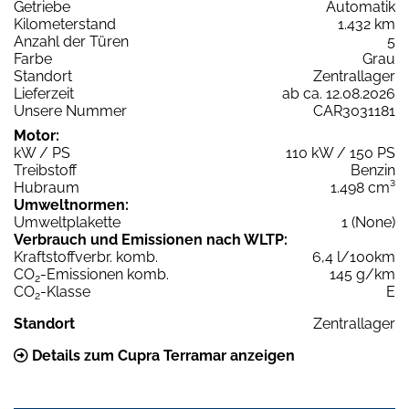
Getriebe
Automatik
Kilometerstand
1.432 km
Anzahl der Türen
5
Farbe
Grau
Standort
Zentrallager
Lieferzeit
ab ca. 12.08.2026
Unsere Nummer
CAR3031181
Motor:
kW / PS
110 kW / 150 PS
Treibstoff
Benzin
Hubraum
1.498 cm³
Umweltnormen:
Umweltplakette
1 (None)
Verbrauch und Emissionen nach WLTP:
Kraftstoffverbr. komb.
6,4 l/100km
CO
-Emissionen komb.
145 g/km
2
CO
-Klasse
E
2
Standort
Zentrallager
Details zum Cupra Terramar anzeigen