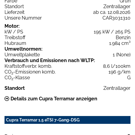
Farbe
Grün
Standort
Zentrallager
Lieferzeit
ab ca. 12.08.2026
Unsere Nummer
CAR3031310
Motor:
kW / PS
195 kW / 265 PS
Treibstoff
Benzin
Hubraum
1.984 cm³
Umweltnormen:
Umweltplakette
1 (None)
Verbrauch und Emissionen nach WLTP:
Kraftstoffverbr. komb.
8,6 l/100km
CO
-Emissionen komb.
196 g/km
2
CO
-Klasse
G
2
Standort
Zentrallager
Details zum Cupra Terramar anzeigen
Cupra Terramar 1.5 eTSI 7-Gang-DSG