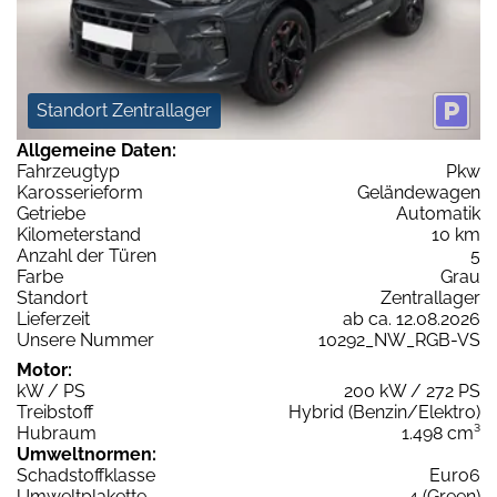
Standort Zentrallager
Allgemeine Daten:
Fahrzeugtyp
Pkw
Karosserieform
Geländewagen
Getriebe
Automatik
Kilometerstand
10 km
Anzahl der Türen
5
Farbe
Grau
Standort
Zentrallager
Lieferzeit
ab ca. 12.08.2026
Unsere Nummer
10292_NW_RGB-VS
Motor:
kW / PS
200 kW / 272 PS
Treibstoff
Hybrid (Benzin/Elektro)
Hubraum
1.498 cm³
Umweltnormen:
Schadstoffklasse
Euro6
Umweltplakette
4 (Green)