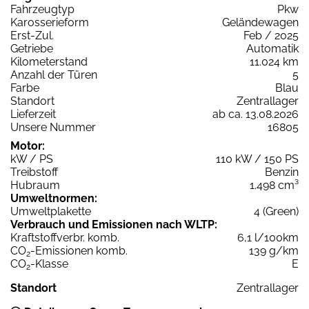
Fahrzeugtyp
Pkw
Karosserieform
Geländewagen
Erst-Zul.
Feb / 2025
Getriebe
Automatik
Kilometerstand
11.024 km
Anzahl der Türen
5
Farbe
Blau
Standort
Zentrallager
Lieferzeit
ab ca. 13.08.2026
Unsere Nummer
16805
Motor:
kW / PS
110 kW / 150 PS
Treibstoff
Benzin
Hubraum
1.498 cm³
Umweltnormen:
Umweltplakette
4 (Green)
Verbrauch und Emissionen nach WLTP:
Kraftstoffverbr. komb.
6,1 l/100km
CO
-Emissionen komb.
139 g/km
2
CO
-Klasse
E
2
Standort
Zentrallager