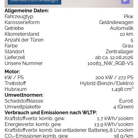
Allgemeine Daten:
Fahrzeugtyp
Pkw
Karosserieform
Geländewagen
Getriebe
Automatik
Kilometerstand
10 km
Anzahl der Türen
5
Farbe
Grau
Standort
Zentrallager
Lieferzeit
ab ca. 12.08.2026
Unsere Nummer
10083_NW_RGB-VS
Motor:
kW / PS
200 kW / 272 PS
Treibstoff
Hybrid (Benzin/Elektro)
Hubraum
1.498 cm³
Umweltnormen:
Schadstoffklasse
Euro6
Umweltplakette
4 (Green)
Verbrauch und Emissionen nach WLTP:
Kraftstoffverbr. komb. gew.
1,7 kWh/100km
Energieverbr. komb. gew.
13,9 kWh/100km
Kraftstoffverbr. komb. bei entladener Batterie
5,8 l/100km
CO
-Emissionen komb. gew.
38 g/km
2