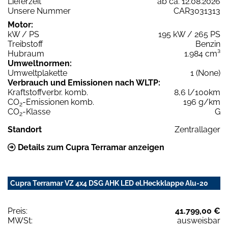
Lieferzeit
ab ca. 12.08.2026
Unsere Nummer
CAR3031313
Motor:
kW / PS
195 kW / 265 PS
Treibstoff
Benzin
Hubraum
1.984 cm³
Umweltnormen:
Umweltplakette
1 (None)
Verbrauch und Emissionen nach WLTP:
Kraftstoffverbr. komb.
8,6 l/100km
CO
-Emissionen komb.
196 g/km
2
CO
-Klasse
G
2
Standort
Zentrallager
Details zum Cupra Terramar anzeigen
Cupra Terramar VZ 4x4 DSG AHK LED el.Heckklappe Alu-20
Preis:
41.799,00 €
MWSt:
ausweisbar