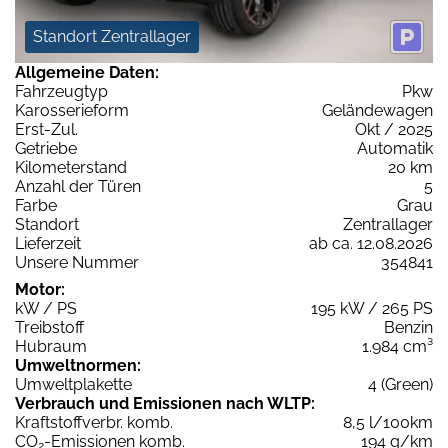
Standort Zentrallager
Allgemeine Daten:
Fahrzeugtyp
Pkw
Karosserieform
Geländewagen
Erst-Zul.
Okt / 2025
Getriebe
Automatik
Kilometerstand
20 km
Anzahl der Türen
5
Farbe
Grau
Standort
Zentrallager
Lieferzeit
ab ca. 12.08.2026
Unsere Nummer
354841
Motor:
kW / PS
195 kW / 265 PS
Treibstoff
Benzin
Hubraum
1.984 cm³
Umweltnormen:
Umweltplakette
4 (Green)
Verbrauch und Emissionen nach WLTP:
Kraftstoffverbr. komb.
8,5 l/100km
CO
-Emissionen komb.
194 g/km
2