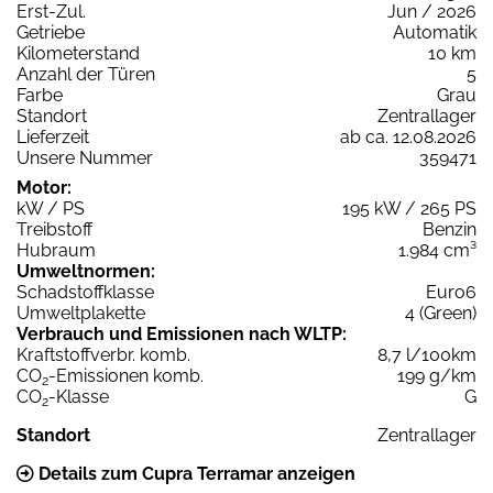
Erst-Zul.
Jun / 2026
Getriebe
Automatik
Kilometerstand
10 km
Anzahl der Türen
5
Farbe
Grau
Standort
Zentrallager
Lieferzeit
ab ca. 12.08.2026
Unsere Nummer
359471
Motor:
kW / PS
195 kW / 265 PS
Treibstoff
Benzin
Hubraum
1.984 cm³
Umweltnormen:
Schadstoffklasse
Euro6
Umweltplakette
4 (Green)
Verbrauch und Emissionen nach WLTP:
Kraftstoffverbr. komb.
8,7 l/100km
CO
-Emissionen komb.
199 g/km
2
CO
-Klasse
G
2
Standort
Zentrallager
Details zum Cupra Terramar anzeigen