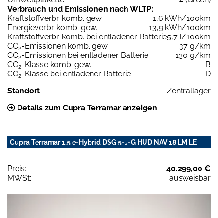
Verbrauch und Emissionen nach WLTP:
Kraftstoffverbr. komb. gew.
1,6 kWh/100km
Energieverbr. komb. gew.
13,9 kWh/100km
Kraftstoffverbr. komb. bei entladener Batterie
5,7 l/100km
CO
-Emissionen komb. gew.
37 g/km
2
CO
-Emissionen bei entladener Batterie
130 g/km
2
CO
-Klasse komb. gew.
B
2
CO
-Klasse bei entladener Batterie
D
2
Standort
Zentrallager
Details zum Cupra Terramar anzeigen
Cupra Terramar 1.5 e-Hybrid DSG 5-J-G HUD NAV 18 LM LE
Preis:
40.299,00 €
MWSt:
ausweisbar