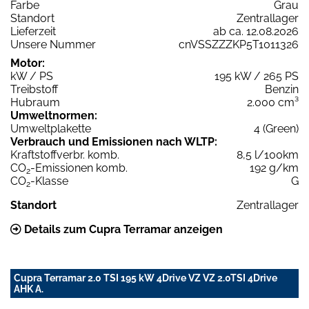
Farbe
Grau
Standort
Zentrallager
Lieferzeit
ab ca. 12.08.2026
Unsere Nummer
cnVSSZZZKP5T1011326
Motor:
kW / PS
195 kW / 265 PS
Treibstoff
Benzin
Hubraum
2.000 cm³
Umweltnormen:
Umweltplakette
4 (Green)
Verbrauch und Emissionen nach WLTP:
Kraftstoffverbr. komb.
8,5 l/100km
CO
-Emissionen komb.
192 g/km
2
CO
-Klasse
G
2
Standort
Zentrallager
Details zum Cupra Terramar anzeigen
Cupra Terramar 2.0 TSI 195 kW 4Drive VZ VZ 2.0TSI 4Drive
AHK A.