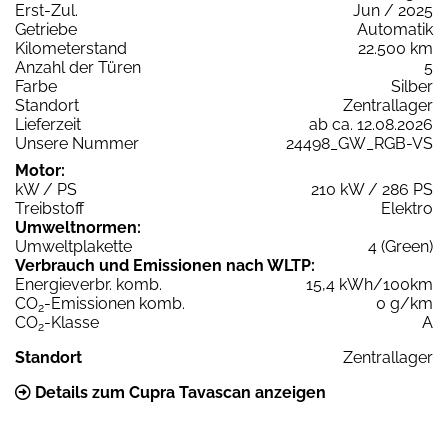
Erst-Zul.
Jun / 2025
Getriebe
Automatik
Kilometerstand
22.500 km
Anzahl der Türen
5
Farbe
Silber
Standort
Zentrallager
Lieferzeit
ab ca. 12.08.2026
Unsere Nummer
24498_GW_RGB-VS
Motor:
kW / PS
210 kW / 286 PS
Treibstoff
Elektro
Umweltnormen:
Umweltplakette
4 (Green)
Verbrauch und Emissionen nach WLTP:
Energieverbr. komb.
15,4 kWh/100km
CO
-Emissionen komb.
0 g/km
2
CO
-Klasse
A
2
Standort
Zentrallager
Details zum Cupra Tavascan anzeigen