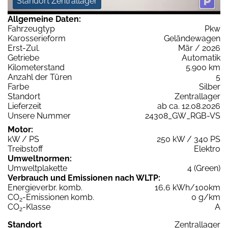
Standort Zentrallager
Allgemeine Daten:
Fahrzeugtyp
Pkw
Karosserieform
Geländewagen
Erst-Zul.
Mär / 2026
Getriebe
Automatik
Kilometerstand
5.900 km
Anzahl der Türen
5
Farbe
Silber
Standort
Zentrallager
Lieferzeit
ab ca. 12.08.2026
Unsere Nummer
24308_GW_RGB-VS
Motor:
kW / PS
250 kW / 340 PS
Treibstoff
Elektro
Umweltnormen:
Umweltplakette
4 (Green)
Verbrauch und Emissionen nach WLTP:
Energieverbr. komb.
16,6 kWh/100km
CO
-Emissionen komb.
0 g/km
2
CO
-Klasse
A
2
Standort
Zentrallager