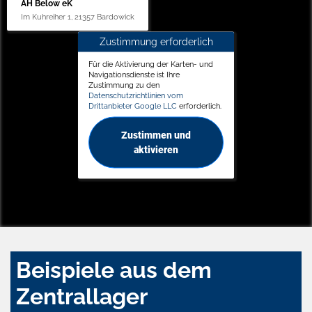
AH Below eK
Im Kuhreiher 1, 21357 Bardowick
Zustimmung erforderlich
Für die Aktivierung der Karten- und
Navigationsdienste ist Ihre
Zustimmung zu den
Datenschutzrichtlinien vom
Drittanbieter Google LLC
erforderlich.
Zustimmen und
aktivieren
Beispiele aus dem
Zentrallager