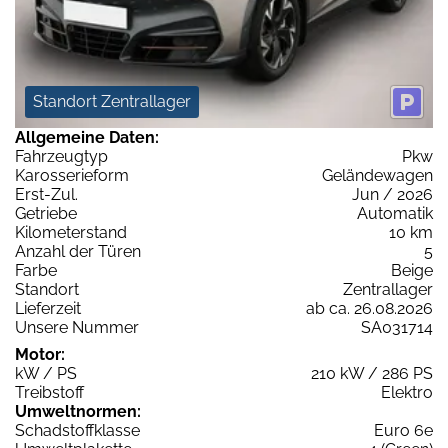
Standort Zentrallager
Allgemeine Daten:
Fahrzeugtyp
Pkw
Karosserieform
Geländewagen
Erst-Zul.
Jun / 2026
Getriebe
Automatik
Kilometerstand
10 km
Anzahl der Türen
5
Farbe
Beige
Standort
Zentrallager
Lieferzeit
ab ca. 26.08.2026
Unsere Nummer
SA031714
Motor:
kW / PS
210 kW / 286 PS
Treibstoff
Elektro
Umweltnormen:
Schadstoffklasse
Euro 6e