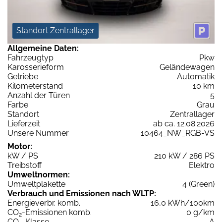
Standort Zentrallager
Allgemeine Daten:
Fahrzeugtyp
Pkw
Karosserieform
Geländewagen
Getriebe
Automatik
Kilometerstand
10 km
Anzahl der Türen
5
Farbe
Grau
Standort
Zentrallager
Lieferzeit
ab ca. 12.08.2026
Unsere Nummer
10464_NW_RGB-VS
Motor:
kW / PS
210 kW / 286 PS
Treibstoff
Elektro
Umweltnormen:
Umweltplakette
4 (Green)
Verbrauch und Emissionen nach WLTP:
Energieverbr. komb.
16,0 kWh/100km
CO
-Emissionen komb.
0 g/km
2
CO
-Klasse
A