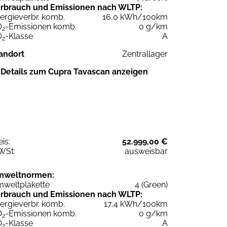
rbrauch und Emissionen nach WLTP:
ergieverbr. komb.
16,0 kWh/100km
O
-Emissionen komb.
0 g/km
2
O
-Klasse
A
2
andort
Zentrallager
Details zum Cupra Tavascan anzeigen
eis:
52.999,00 €
WSt:
ausweisbar
mweltnormen:
weltplakette
4 (Green)
rbrauch und Emissionen nach WLTP:
ergieverbr. komb.
17,4 kWh/100km
O
-Emissionen komb.
0 g/km
2
O
-Klasse
A
2