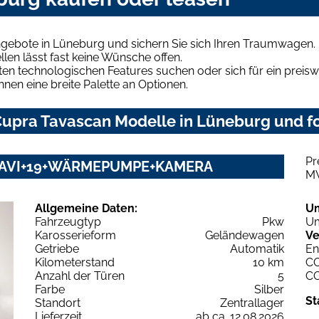
gebote in Lüneburg und sichern Sie sich Ihren Traumwagen.
len lässt fast keine Wünsche offen.
en technologischen Features suchen oder sich für ein preiswe
hnen eine breite Palette an Optionen.
upra Tavascan Modelle in Lüneburg und fo
Pr
+NAVI+19+WÄRMEPUMPE+KAMERA
M
Allgemeine Daten:
U
Fahrzeugtyp
Pkw
Um
Karosserieform
Geländewagen
Ve
Getriebe
Automatik
En
Kilometerstand
10 km
C
Anzahl der Türen
5
C
Farbe
Silber
St
Standort
Zentrallager
Lieferzeit
ab ca. 12.08.2026