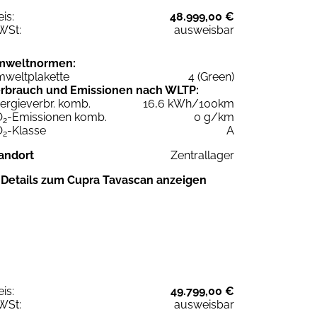
eis:
48.999,00 €
WSt:
ausweisbar
mweltnormen:
weltplakette
4 (Green)
rbrauch und Emissionen nach WLTP:
ergieverbr. komb.
16,6 kWh/100km
O
-Emissionen komb.
0 g/km
2
O
-Klasse
A
2
andort
Zentrallager
Details zum Cupra Tavascan anzeigen
eis:
49.799,00 €
WSt:
ausweisbar