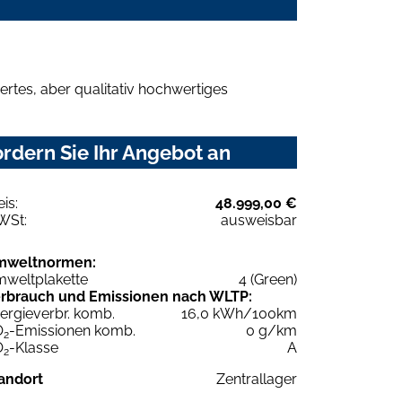
rtes, aber qualitativ hochwertiges
rdern Sie Ihr Angebot an
eis:
48.999,00 €
WSt:
ausweisbar
mweltnormen:
weltplakette
4 (Green)
rbrauch und Emissionen nach WLTP:
ergieverbr. komb.
16,0 kWh/100km
O
-Emissionen komb.
0 g/km
2
O
-Klasse
A
2
andort
Zentrallager