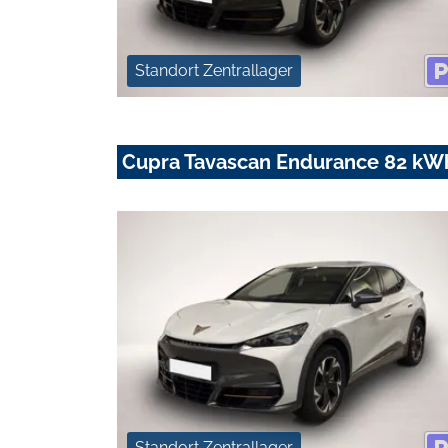
Standort Zentrallager
Cupra Tavascan Endurance 82 k
Standort Zentrallager