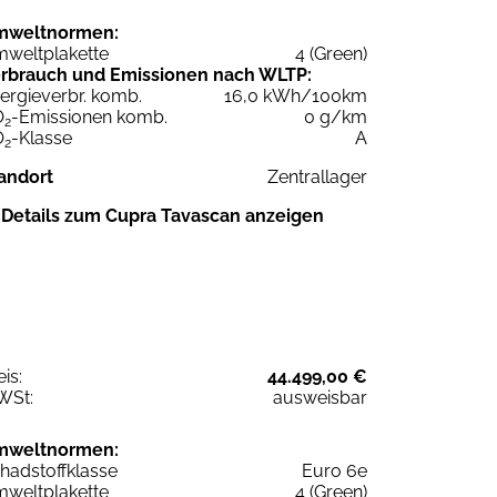
mweltnormen:
weltplakette
4 (Green)
rbrauch und Emissionen nach WLTP:
ergieverbr. komb.
16,0 kWh/100km
O
-Emissionen komb.
0 g/km
2
O
-Klasse
A
2
andort
Zentrallager
Details zum Cupra Tavascan anzeigen
eis:
44.499,00 €
WSt:
ausweisbar
mweltnormen:
hadstoffklasse
Euro 6e
weltplakette
4 (Green)