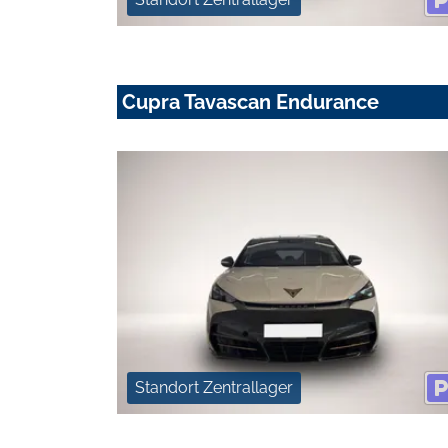
Cupra Tavascan Endurance
Standort Zentrallager