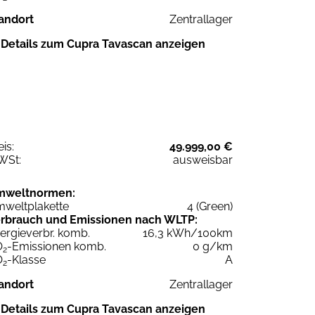
andort
Zentrallager
Details zum Cupra Tavascan anzeigen
eis:
49.999,00 €
WSt:
ausweisbar
mweltnormen:
weltplakette
4 (Green)
rbrauch und Emissionen nach WLTP:
ergieverbr. komb.
16,3 kWh/100km
O
-Emissionen komb.
0 g/km
2
O
-Klasse
A
2
andort
Zentrallager
Details zum Cupra Tavascan anzeigen