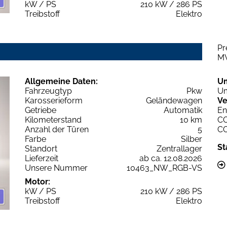
kW / PS
210 kW / 286 PS
Treibstoff
Elektro
Pr
M
Allgemeine Daten:
U
Fahrzeugtyp
Pkw
Um
Karosserieform
Geländewagen
Ve
Getriebe
Automatik
En
Kilometerstand
10 km
C
Anzahl der Türen
5
C
Farbe
Silber
St
Standort
Zentrallager
Lieferzeit
ab ca. 12.08.2026
Unsere Nummer
10463_NW_RGB-VS
Motor:
kW / PS
210 kW / 286 PS
Treibstoff
Elektro