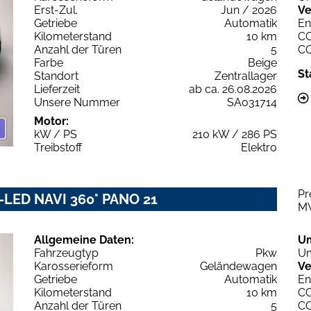
Erst-Zul.
Jun / 2026
Ve
Getriebe
Automatik
En
Kilometerstand
10 km
C
Anzahl der Türen
5
C
Farbe
Beige
St
Standort
Zentrallager
Lieferzeit
ab ca. 26.08.2026
Unsere Nummer
SA031714
Motor:
kW / PS
210 kW / 286 PS
Treibstoff
Elektro
Pr
-LED NAVI 360° PANO 21
M
Allgemeine Daten:
U
Fahrzeugtyp
Pkw
Um
Karosserieform
Geländewagen
Ve
Getriebe
Automatik
En
Kilometerstand
10 km
C
Anzahl der Türen
5
C