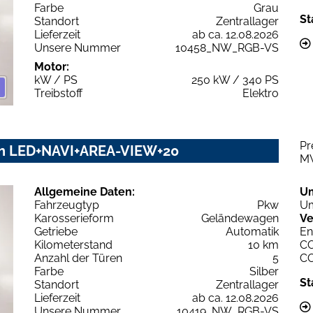
Farbe
Grau
St
Standort
Zentrallager
Lieferzeit
ab ca. 12.08.2026
Unsere Nummer
10458_NW_RGB-VS
Motor:
kW / PS
250 kW / 340 PS
Treibstoff
Elektro
Pr
Wh LED+NAVI+AREA-VIEW+20
M
Allgemeine Daten:
U
Fahrzeugtyp
Pkw
Um
Karosserieform
Geländewagen
Ve
Getriebe
Automatik
En
Kilometerstand
10 km
C
Anzahl der Türen
5
C
Farbe
Silber
St
Standort
Zentrallager
Lieferzeit
ab ca. 12.08.2026
Unsere Nummer
10419_NW_RGB-VS