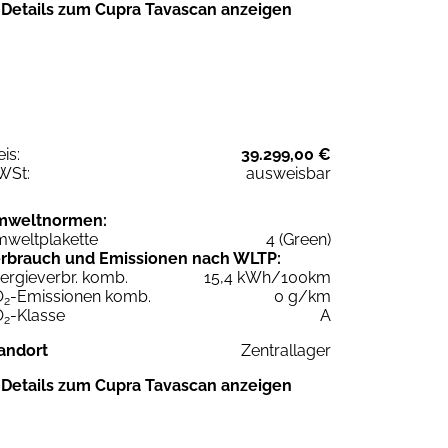
Details zum Cupra Tavascan anzeigen
eis:
39.299,00 €
WSt:
ausweisbar
mweltnormen:
weltplakette
4 (Green)
rbrauch und Emissionen nach WLTP:
ergieverbr. komb.
15,4 kWh/100km
O
-Emissionen komb.
0 g/km
2
O
-Klasse
A
2
andort
Zentrallager
Details zum Cupra Tavascan anzeigen