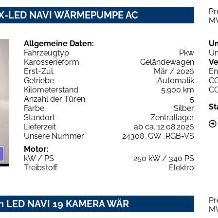
Pr
RIX-LED NAVI WÄRMEPUMPE AC
M
Allgemeine Daten:
U
Fahrzeugtyp
Pkw
Um
Karosserieform
Geländewagen
Ve
Erst-Zul.
Mär / 2026
En
Getriebe
Automatik
C
Kilometerstand
5.900 km
C
Anzahl der Türen
5
St
Farbe
Silber
Standort
Zentrallager
Lieferzeit
ab ca. 12.08.2026
Unsere Nummer
24308_GW_RGB-VS
Motor:
kW / PS
250 kW / 340 PS
Treibstoff
Elektro
Pr
Wh LED NAVI 19 KAMERA WÄR
M