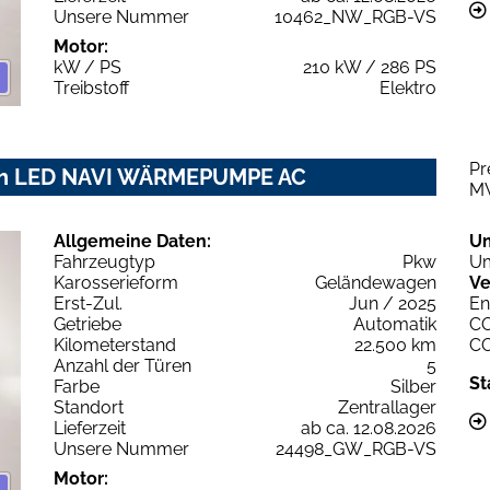
Unsere Nummer
10462_NW_RGB-VS
Motor:
kW / PS
210 kW / 286 PS
Treibstoff
Elektro
Pr
Wh LED NAVI WÄRMEPUMPE AC
M
Allgemeine Daten:
U
Fahrzeugtyp
Pkw
Um
Karosserieform
Geländewagen
Ve
Erst-Zul.
Jun / 2025
En
Getriebe
Automatik
C
Kilometerstand
22.500 km
C
Anzahl der Türen
5
St
Farbe
Silber
Standort
Zentrallager
Lieferzeit
ab ca. 12.08.2026
Unsere Nummer
24498_GW_RGB-VS
Motor: