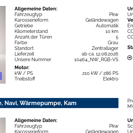
Allgemeine Daten:
U
Fahrzeugtyp
Pkw
Um
Karosserieform
Geländewagen
Ve
Getriebe
Automatik
En
Kilometerstand
10 km
C
Anzahl der Türen
5
C
Farbe
Grau
St
Standort
Zentrallager
Lieferzeit
ab ca. 12.08.2026
Unsere Nummer
10464_NW_RGB-VS
Motor:
kW / PS
210 kW / 286 PS
Treibstoff
Elektro
Pr
e, Navi, Wärmepumpe, Kam
M
Allgemeine Daten:
U
Fahrzeugtyp
Pkw
Sc
Karosserieform
Geländewagen
Um