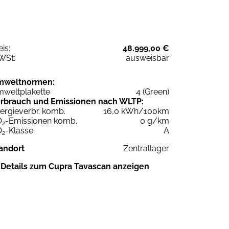
eis:
48.999,00 €
WSt:
ausweisbar
mweltnormen:
weltplakette
4 (Green)
rbrauch und Emissionen nach WLTP:
ergieverbr. komb.
16,0 kWh/100km
O
-Emissionen komb.
0 g/km
2
O
-Klasse
A
2
andort
Zentrallager
Details zum Cupra Tavascan anzeigen