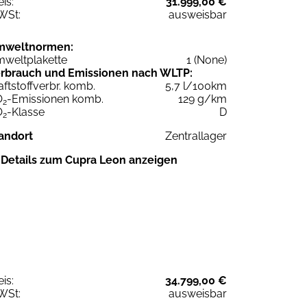
eis:
31.999,00 €
WSt:
ausweisbar
mweltnormen:
weltplakette
1 (None)
rbrauch und Emissionen nach WLTP:
aftstoffverbr. komb.
5,7 l/100km
O
-Emissionen komb.
129 g/km
2
O
-Klasse
D
2
andort
Zentrallager
Details zum Cupra Leon anzeigen
eis:
34.799,00 €
WSt:
ausweisbar