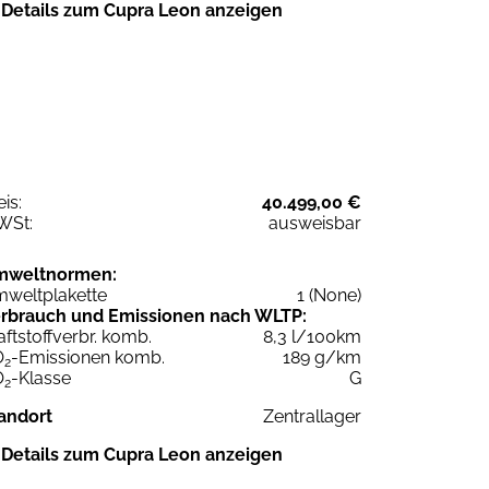
Details zum Cupra Leon anzeigen
eis:
40.499,00 €
WSt:
ausweisbar
mweltnormen:
weltplakette
1 (None)
rbrauch und Emissionen nach WLTP:
aftstoffverbr. komb.
8,3 l/100km
O
-Emissionen komb.
189 g/km
2
O
-Klasse
G
2
andort
Zentrallager
Details zum Cupra Leon anzeigen