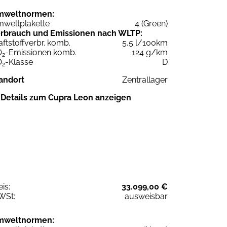
mweltnormen:
weltplakette
4 (Green)
rbrauch und Emissionen nach WLTP:
aftstoffverbr. komb.
5,5 l/100km
O
-Emissionen komb.
124 g/km
2
O
-Klasse
D
2
andort
Zentrallager
Details zum Cupra Leon anzeigen
eis:
33.099,00 €
WSt:
ausweisbar
mweltnormen: