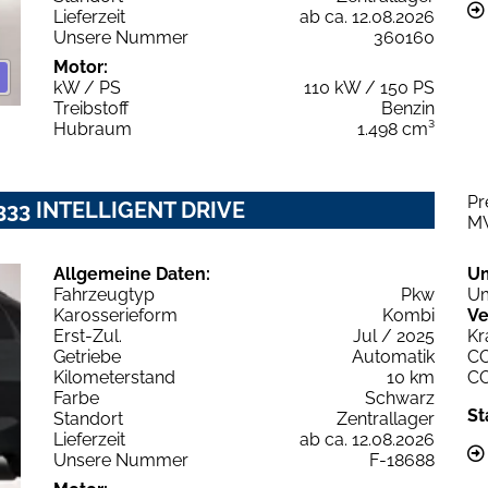
Lieferzeit
ab ca. 12.08.2026
Unsere Nummer
360160
Motor:
kW / PS
110 kW / 150 PS
Treibstoff
Benzin
Hubraum
1.498 cm³
Pr
 333 INTELLIGENT DRIVE
M
Allgemeine Daten:
U
Fahrzeugtyp
Pkw
Um
Karosserieform
Kombi
Ve
Erst-Zul.
Jul / 2025
Kr
Getriebe
Automatik
C
Kilometerstand
10 km
C
Farbe
Schwarz
St
Standort
Zentrallager
Lieferzeit
ab ca. 12.08.2026
Unsere Nummer
F-18688