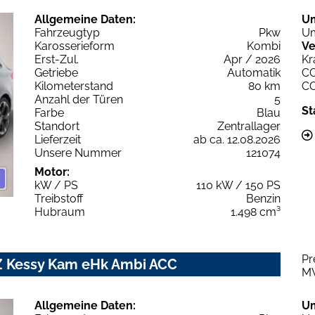
Allgemeine Daten:
U
Fahrzeugtyp
Pkw
Um
Karosserieform
Kombi
Ve
Erst-Zul.
Apr / 2026
Kr
Getriebe
Automatik
C
Kilometerstand
80 km
C
Anzahl der Türen
5
St
Farbe
Blau
Standort
Zentrallager
Lieferzeit
ab ca. 12.08.2026
Unsere Nummer
121074
Motor:
kW / PS
110 kW / 150 PS
Treibstoff
Benzin
Hubraum
1.498 cm³
Pr
Z Kessy Kam eHk Ambi ACC
M
Allgemeine Daten:
U