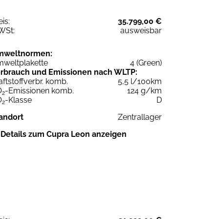
eis:
35.799,00 €
WSt:
ausweisbar
mweltnormen:
weltplakette
4 (Green)
rbrauch und Emissionen nach WLTP:
aftstoffverbr. komb.
5,5 l/100km
O
-Emissionen komb.
124 g/km
2
O
-Klasse
D
2
andort
Zentrallager
Details zum Cupra Leon anzeigen