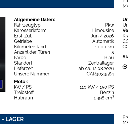
Pr
M
Allgemeine Daten:
U
Fahrzeugtyp
Pkw
Um
Karosserieform
Limousine
Ve
Erst-Zul.
Jun / 2026
Kr
Getriebe
Automatik
C
Kilometerstand
1.000 km
C
Anzahl der Türen
5
St
Farbe
Blau
Standort
Zentrallager
Lieferzeit
ab ca. 12.08.2026
Unsere Nummer
CAR3033584
Motor:
kW / PS
110 kW / 150 PS
Treibstoff
Benzin
Hubraum
1.498 cm³
Pr
i - LAGER
M