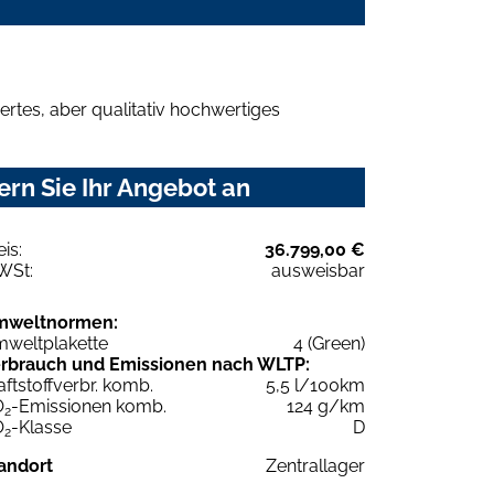
rtes, aber qualitativ hochwertiges
rn Sie Ihr Angebot an
eis:
36.799,00 €
WSt:
ausweisbar
mweltnormen:
weltplakette
4 (Green)
rbrauch und Emissionen nach WLTP:
aftstoffverbr. komb.
5,5 l/100km
O
-Emissionen komb.
124 g/km
2
O
-Klasse
D
2
andort
Zentrallager