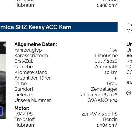
Hubraum
1.498 cm³
Pr
amica SHZ Kessy ACC Kam
M
Allgemeine Daten:
U
Fahrzeugtyp
Pkw
Um
Karosserieform
Limousine
Ve
Erst-Zul.
Jul / 2026
Kr
Getriebe
Automatik
C
Kilometerstand
10 km
C
Anzahl der Türen
5
St
Farbe
Grau
Standort
Zentrallager
Lieferzeit
ab ca. 12.08.2026
Unsere Nummer
GW-ANO1824
Motor:
kW / PS
221 kW / 300 PS
Treibstoff
Benzin
Hubraum
1.984 cm³