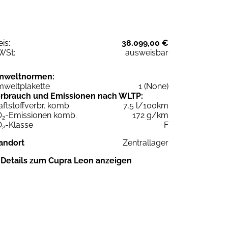
eis:
38.099,00 €
WSt:
ausweisbar
mweltnormen:
weltplakette
1 (None)
rbrauch und Emissionen nach WLTP:
aftstoffverbr. komb.
7,5 l/100km
O
-Emissionen komb.
172 g/km
2
O
-Klasse
F
2
andort
Zentrallager
Details zum Cupra Leon anzeigen