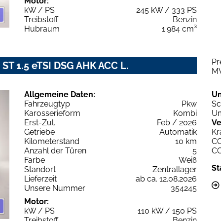
Motor:
kW / PS
245 kW / 333 PS
Treibstoff
Benzin
Hubraum
1.984 cm³
Pr
 ST 1.5 eTSI DSG AHK ACC L.
M
Allgemeine Daten:
U
Fahrzeugtyp
Pkw
Sc
Karosserieform
Kombi
Um
Erst-Zul.
Feb / 2026
Ve
Getriebe
Automatik
Kr
Kilometerstand
10 km
C
Anzahl der Türen
5
C
Farbe
Weiß
St
Standort
Zentrallager
Lieferzeit
ab ca. 12.08.2026
Unsere Nummer
354245
Motor:
kW / PS
110 kW / 150 PS
Treibstoff
Benzin