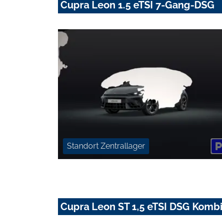
Cupra Leon 1.5 eTSI 7-Gang-DSG
Standort Zentrallager
Cupra Leon ST 1,5 eTSI DSG Komb