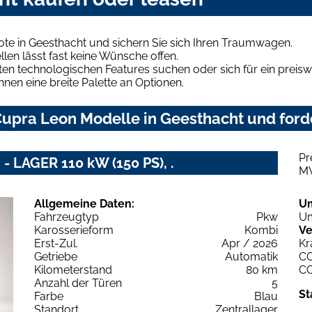
te in Geesthacht und sichern Sie sich Ihren Traumwagen.
len lässt fast keine Wünsche offen.
en technologischen Features suchen oder sich für ein preiswe
hnen eine breite Palette an Optionen.
upra Leon Modelle in Geesthacht und forde
Pr
- LAGER 110 kW (150 PS), .
M
Allgemeine Daten:
U
Fahrzeugtyp
Pkw
Um
Karosserieform
Kombi
Ve
Erst-Zul.
Apr / 2026
Kr
Getriebe
Automatik
C
Kilometerstand
80 km
C
Anzahl der Türen
5
St
Farbe
Blau
Standort
Zentrallager