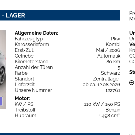
Pr
i - LAGER
M
Allgemeine Daten:
U
Fahrzeugtyp
Pkw
Um
Karosserieform
Kombi
Ve
Erst-Zul.
Mai / 2026
Kr
Getriebe
Automatik
C
Kilometerstand
80 km
C
Anzahl der Türen
5
St
Farbe
Schwarz
Standort
Zentrallager
Lieferzeit
ab ca. 12.08.2026
Unsere Nummer
122761
Motor:
kW / PS
110 kW / 150 PS
Treibstoff
Benzin
Hubraum
1.498 cm³