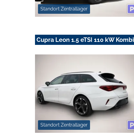
Standort Zentrallager
Cupra Leon 1.5 eTSI 110 kW Kombi
Standort Zentrallager