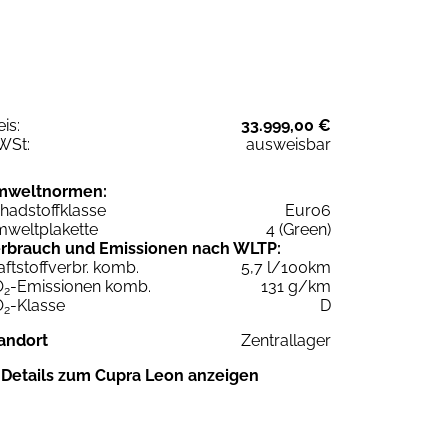
eis:
33.999,00 €
WSt:
ausweisbar
mweltnormen:
hadstoffklasse
Euro6
weltplakette
4 (Green)
rbrauch und Emissionen nach WLTP:
aftstoffverbr. komb.
5,7 l/100km
O
-Emissionen komb.
131 g/km
2
O
-Klasse
D
2
andort
Zentrallager
Details zum Cupra Leon anzeigen