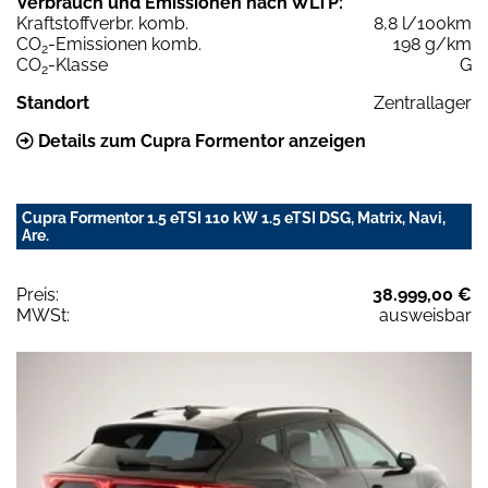
Verbrauch und Emissionen nach WLTP:
Kraftstoffverbr. komb.
8,8 l/100km
CO
-Emissionen komb.
198 g/km
2
CO
-Klasse
G
2
Standort
Zentrallager
Details zum Cupra Formentor anzeigen
Cupra Formentor 1.5 eTSI 110 kW 1.5 eTSI DSG, Matrix, Navi,
Are.
Preis:
38.999,00 €
MWSt:
ausweisbar