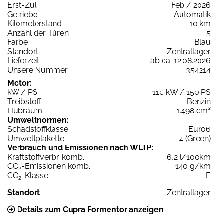
Erst-Zul.
Feb / 2026
Getriebe
Automatik
Kilometerstand
10 km
Anzahl der Türen
5
Farbe
Blau
Standort
Zentrallager
Lieferzeit
ab ca. 12.08.2026
Unsere Nummer
354214
Motor:
kW / PS
110 kW / 150 PS
Treibstoff
Benzin
Hubraum
1.498 cm³
Umweltnormen:
Schadstoffklasse
Euro6
Umweltplakette
4 (Green)
Verbrauch und Emissionen nach WLTP:
Kraftstoffverbr. komb.
6,2 l/100km
CO
-Emissionen komb.
140 g/km
2
CO
-Klasse
E
2
Standort
Zentrallager
Details zum Cupra Formentor anzeigen