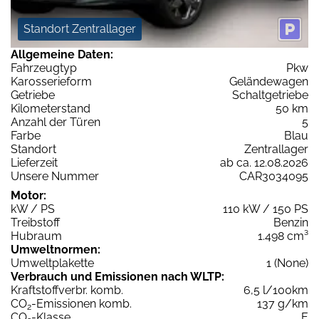
Standort Zentrallager
Allgemeine Daten:
Fahrzeugtyp
Pkw
Karosserieform
Geländewagen
Getriebe
Schaltgetriebe
Kilometerstand
50 km
Anzahl der Türen
5
Farbe
Blau
Standort
Zentrallager
Lieferzeit
ab ca. 12.08.2026
Unsere Nummer
CAR3034095
Motor:
kW / PS
110 kW / 150 PS
Treibstoff
Benzin
Hubraum
1.498 cm³
Umweltnormen:
Umweltplakette
1 (None)
Verbrauch und Emissionen nach WLTP:
Kraftstoffverbr. komb.
6,5 l/100km
CO
-Emissionen komb.
137 g/km
2
CO
-Klasse
E