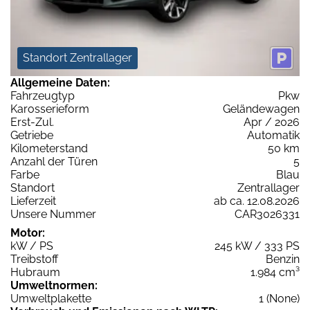
Standort Zentrallager
Allgemeine Daten:
Fahrzeugtyp
Pkw
Karosserieform
Geländewagen
Erst-Zul.
Apr / 2026
Getriebe
Automatik
Kilometerstand
50 km
Anzahl der Türen
5
Farbe
Blau
Standort
Zentrallager
Lieferzeit
ab ca. 12.08.2026
Unsere Nummer
CAR3026331
Motor:
kW / PS
245 kW / 333 PS
Treibstoff
Benzin
Hubraum
1.984 cm³
Umweltnormen:
Umweltplakette
1 (None)