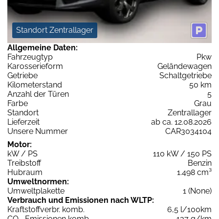
Standort Zentrallager
Allgemeine Daten:
Fahrzeugtyp
Pkw
Karosserieform
Geländewagen
Getriebe
Schaltgetriebe
Kilometerstand
50 km
Anzahl der Türen
5
Farbe
Grau
Standort
Zentrallager
Lieferzeit
ab ca. 12.08.2026
Unsere Nummer
CAR3034104
Motor:
kW / PS
110 kW / 150 PS
Treibstoff
Benzin
Hubraum
1.498 cm³
Umweltnormen:
Umweltplakette
1 (None)
Verbrauch und Emissionen nach WLTP:
Kraftstoffverbr. komb.
6,5 l/100km
CO
-Emissionen komb.
137 g/km