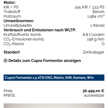
Motor:
kW / PS
245 kW / 333 PS
Treibstoff
Benzin
Hubraum
1.984 cm³
Umweltnormen:
Umweltplakette
1 (None)
Verbrauch und Emissionen nach WLTP:
Kraftstoffverbr. komb.
8,8 l/100km
CO
-Emissionen komb.
198 g/km
2
CO
-Klasse
G
2
Standort
Zentrallager
Details zum Cupra Formentor anzeigen
Cupra Formentor 1.5 eTSI DSG, Matrix, AHK, Kamera, Win
Preis:
36.499,00 €
MWSt:
ausweisbar