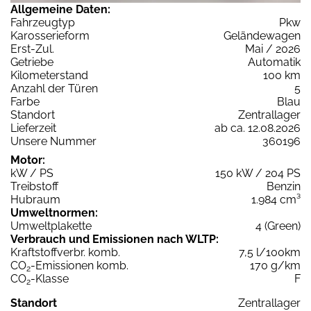
Allgemeine Daten:
Fahrzeugtyp
Pkw
Karosserieform
Geländewagen
Erst-Zul.
Mai / 2026
Getriebe
Automatik
Kilometerstand
100 km
Anzahl der Türen
5
Farbe
Blau
Standort
Zentrallager
Lieferzeit
ab ca. 12.08.2026
Unsere Nummer
360196
Motor:
kW / PS
150 kW / 204 PS
Treibstoff
Benzin
Hubraum
1.984 cm³
Umweltnormen:
Umweltplakette
4 (Green)
Verbrauch und Emissionen nach WLTP:
Kraftstoffverbr. komb.
7,5 l/100km
CO
-Emissionen komb.
170 g/km
2
CO
-Klasse
F
2
Standort
Zentrallager