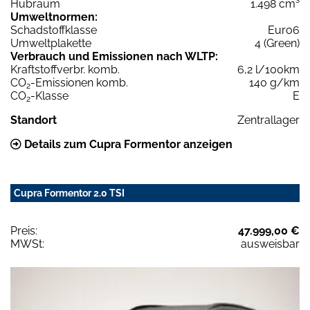
Hubraum
1.498 cm³
Umweltnormen:
Schadstoffklasse
Euro6
Umweltplakette
4 (Green)
Verbrauch und Emissionen nach WLTP:
Kraftstoffverbr. komb.
6,2 l/100km
CO
-Emissionen komb.
140 g/km
2
CO
-Klasse
E
2
Standort
Zentrallager
Details zum Cupra Formentor anzeigen
Cupra Formentor 2.0 TSI
Preis:
47.999,00 €
MWSt:
ausweisbar