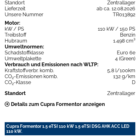
Standort
Zentrallager
Lieferzeit
ab ca. 12.08.2026
Unsere Nummer
TR013892
Motor:
kW / PS
110 kW / 150 PS
Treibstoff
Benzin
Hubraum
1.498 cm³
Umweltnormen:
Schadstoffklasse
Euro 6e
Umweltplakette
4 (Green)
Verbrauch und Emissionen nach WLTP:
Kraftstoffverbr. komb.
5,8 l/100km
CO
-Emissionen komb.
132 g/km
2
CO
-Klasse
D
2
Standort
Zentrallager
Details zum Cupra Formentor anzeigen
Cupra Formentor 1.5 eTSI 110 kW 1.5 eTSI DSG AHK ACC LED
110 kW.