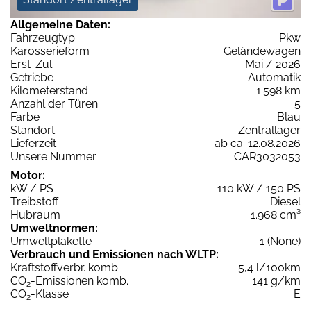
Allgemeine Daten:
Fahrzeugtyp
Pkw
Karosserieform
Geländewagen
Erst-Zul.
Mai / 2026
Getriebe
Automatik
Kilometerstand
1.598 km
Anzahl der Türen
5
Farbe
Blau
Standort
Zentrallager
Lieferzeit
ab ca. 12.08.2026
Unsere Nummer
CAR3032053
Motor:
kW / PS
110 kW / 150 PS
Treibstoff
Diesel
Hubraum
1.968 cm³
Umweltnormen:
Umweltplakette
1 (None)
Verbrauch und Emissionen nach WLTP:
Kraftstoffverbr. komb.
5,4 l/100km
CO
-Emissionen komb.
141 g/km
2
CO
-Klasse
E
2