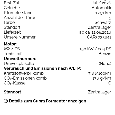
Erst-Zul.
Jul / 2026
Getriebe
Automatik
Kilometerstand
1.251 km
Anzahl der Türen
5
Farbe
Schwarz
Standort
Zentrallager
Lieferzeit
ab ca. 12.08.2026
Unsere Nummer
CAR3033841
Motor:
kW / PS
150 kW / 204 PS
Treibstoff
Benzin
Umweltnormen:
Umweltplakette
1 (None)
Verbrauch und Emissionen nach WLTP:
Kraftstoffverbr. komb.
7,8 l/100km
CO
-Emissionen komb.
176 g/km
2
CO
-Klasse
G
2
Standort
Zentrallager
Details zum Cupra Formentor anzeigen