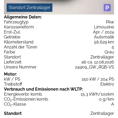
Standort Zentrallager
Allgemeine Daten:
Fahrzeugtyp
Pkw
Karosserieform
Limousine
Erst-Zul.
Apr / 2024
Getriebe
Automatik
Kilometerstand
56.629 km
Anzahl der Türen
5
Farbe
Grau
Standort
Zentrallager
Lieferzeit
ab ca. 12.08.2026
Unsere Nummer
24909_GW_RGB-VS
Motor:
kW / PS
150 kW / 204 PS
Treibstoff
Elektro
Verbrauch und Emissionen nach WLTP:
Energieverbr. komb.
15,3 kWh/100km
CO
-Emissionen komb.
0 g/km
2
CO
-Klasse
A
2
Standort
Zentrallager