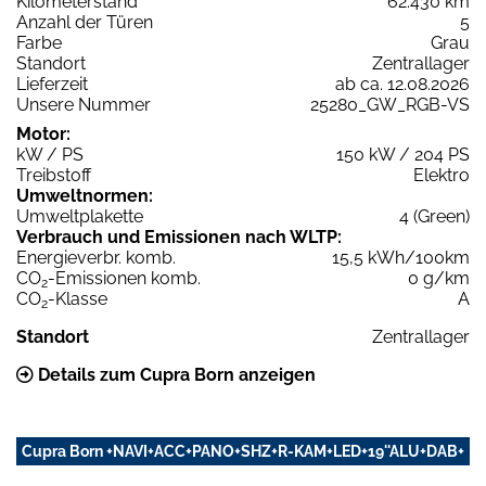
Kilometerstand
62.430 km
Anzahl der Türen
5
Farbe
Grau
Standort
Zentrallager
Lieferzeit
ab ca. 12.08.2026
Unsere Nummer
25280_GW_RGB-VS
Motor:
kW / PS
150 kW / 204 PS
Treibstoff
Elektro
Umweltnormen:
Umweltplakette
4 (Green)
Verbrauch und Emissionen nach WLTP:
Energieverbr. komb.
15,5 kWh/100km
CO
-Emissionen komb.
0 g/km
2
CO
-Klasse
A
2
Standort
Zentrallager
Details zum Cupra Born anzeigen
Cupra Born +NAVI+ACC+PANO+SHZ+R-KAM+LED+19''ALU+DAB+