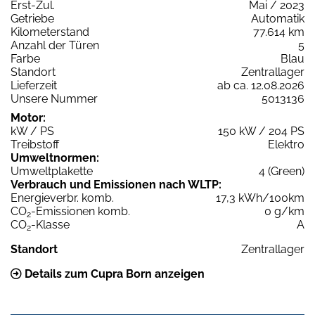
Erst-Zul.
Mai / 2023
Getriebe
Automatik
Kilometerstand
77.614 km
Anzahl der Türen
5
Farbe
Blau
Standort
Zentrallager
Lieferzeit
ab ca. 12.08.2026
Unsere Nummer
5013136
Motor:
kW / PS
150 kW / 204 PS
Treibstoff
Elektro
Umweltnormen:
Umweltplakette
4 (Green)
Verbrauch und Emissionen nach WLTP:
Energieverbr. komb.
17,3 kWh/100km
CO
-Emissionen komb.
0 g/km
2
CO
-Klasse
A
2
Standort
Zentrallager
Details zum Cupra Born anzeigen