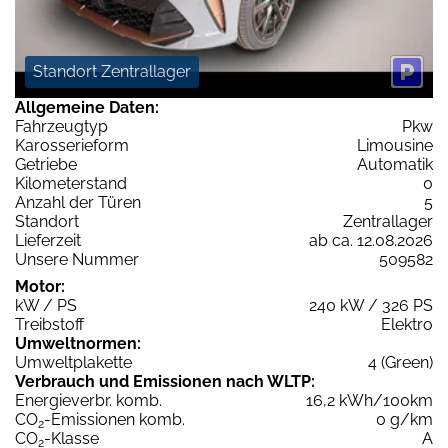
Standort Zentrallager
Allgemeine Daten:
Fahrzeugtyp
Pkw
Karosserieform
Limousine
Getriebe
Automatik
Kilometerstand
0
Anzahl der Türen
5
Standort
Zentrallager
Lieferzeit
ab ca. 12.08.2026
Unsere Nummer
509582
Motor:
kW / PS
240 kW / 326 PS
Treibstoff
Elektro
Umweltnormen:
Umweltplakette
4 (Green)
Verbrauch und Emissionen nach WLTP:
Energieverbr. komb.
16,2 kWh/100km
CO
-Emissionen komb.
0 g/km
2
CO
-Klasse
A
2