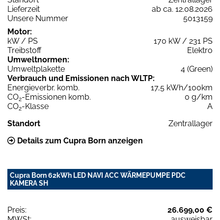
Lieferzeit
ab ca. 12.08.2026
Unsere Nummer
5013159
Motor:
kW / PS
170 kW / 231 PS
Treibstoff
Elektro
Umweltnormen:
Umweltplakette
4 (Green)
Verbrauch und Emissionen nach WLTP:
Energieverbr. komb.
17,5 kWh/100km
CO
-Emissionen komb.
0 g/km
2
CO
-Klasse
A
2
Standort
Zentrallager
Details zum Cupra Born anzeigen
Cupra Born 62kWh LED NAVI ACC WÄRMEPUMPE PDC
KAMERA SH
Preis:
26.699,00 €
MWSt:
ausweisbar