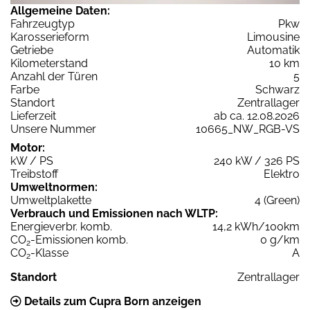
Allgemeine Daten:
Fahrzeugtyp
Pkw
Karosserieform
Limousine
Getriebe
Automatik
Kilometerstand
10 km
Anzahl der Türen
5
Farbe
Schwarz
Standort
Zentrallager
Lieferzeit
ab ca. 12.08.2026
Unsere Nummer
10665_NW_RGB-VS
Motor:
kW / PS
240 kW / 326 PS
Treibstoff
Elektro
Umweltnormen:
Umweltplakette
4 (Green)
Verbrauch und Emissionen nach WLTP:
Energieverbr. komb.
14,2 kWh/100km
CO
-Emissionen komb.
0 g/km
2
CO
-Klasse
A
2
Standort
Zentrallager
Details zum Cupra Born anzeigen