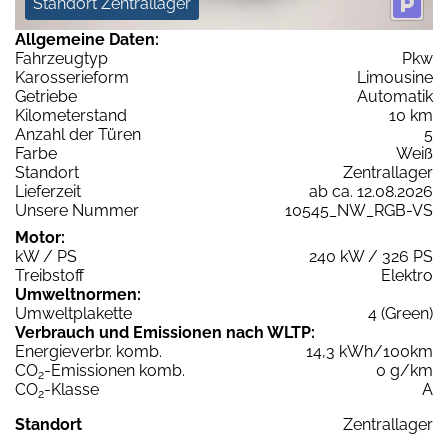
Standort Zentrallager
Allgemeine Daten:
Fahrzeugtyp
Pkw
Karosserieform
Limousine
Getriebe
Automatik
Kilometerstand
10 km
Anzahl der Türen
5
Farbe
Weiß
Standort
Zentrallager
Lieferzeit
ab ca. 12.08.2026
Unsere Nummer
10545_NW_RGB-VS
Motor:
kW / PS
240 kW / 326 PS
Treibstoff
Elektro
Umweltnormen:
Umweltplakette
4 (Green)
Verbrauch und Emissionen nach WLTP:
Energieverbr. komb.
14,3 kWh/100km
CO
-Emissionen komb.
0 g/km
2
CO
-Klasse
A
2
Standort
Zentrallager