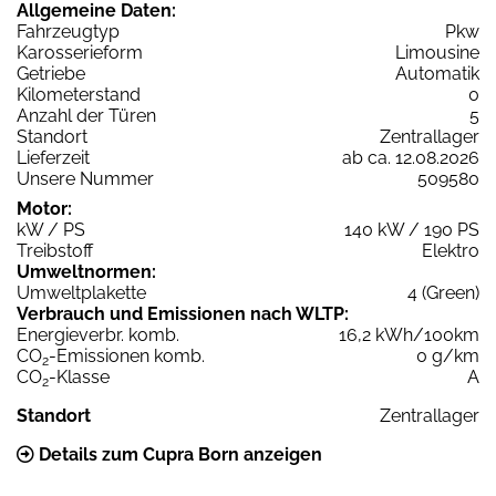
Allgemeine Daten:
Fahrzeugtyp
Pkw
Karosserieform
Limousine
Getriebe
Automatik
Kilometerstand
0
Anzahl der Türen
5
Standort
Zentrallager
Lieferzeit
ab ca. 12.08.2026
Unsere Nummer
509580
Motor:
kW / PS
140 kW / 190 PS
Treibstoff
Elektro
Umweltnormen:
Umweltplakette
4 (Green)
Verbrauch und Emissionen nach WLTP:
Energieverbr. komb.
16,2 kWh/100km
CO
-Emissionen komb.
0 g/km
2
CO
-Klasse
A
2
Standort
Zentrallager
Details zum Cupra Born anzeigen