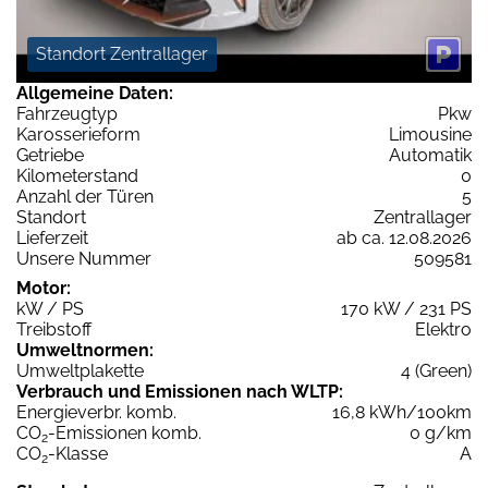
Standort Zentrallager
Allgemeine Daten:
Fahrzeugtyp
Pkw
Karosserieform
Limousine
Getriebe
Automatik
Kilometerstand
0
Anzahl der Türen
5
Standort
Zentrallager
Lieferzeit
ab ca. 12.08.2026
Unsere Nummer
509581
Motor:
kW / PS
170 kW / 231 PS
Treibstoff
Elektro
Umweltnormen:
Umweltplakette
4 (Green)
Verbrauch und Emissionen nach WLTP:
Energieverbr. komb.
16,8 kWh/100km
CO
-Emissionen komb.
0 g/km
2
CO
-Klasse
A
2