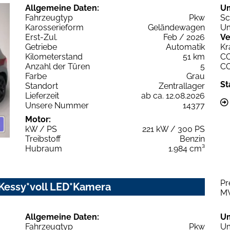
Allgemeine Daten:
U
Fahrzeugtyp
Pkw
Sc
Karosserieform
Geländewagen
Um
Erst-Zul.
Feb / 2026
Ve
Getriebe
Automatik
Kr
Kilometerstand
51 km
C
Anzahl der Türen
5
C
Farbe
Grau
St
Standort
Zentrallager
Lieferzeit
ab ca. 12.08.2026
Unsere Nummer
14377
Motor:
kW / PS
221 kW / 300 PS
Treibstoff
Benzin
Hubraum
1.984 cm³
Pr
*Kessy*voll LED*Kamera
M
Allgemeine Daten:
U
Fahrzeugtyp
Pkw
Um