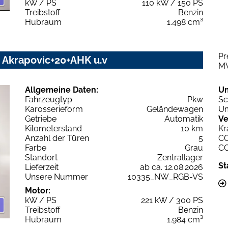
kW / PS
110 kW / 150 PS
Treibstoff
Benzin
Hubraum
1.498 cm³
Pr
Z Akrapovic+20+AHK u.v
M
Allgemeine Daten:
U
Fahrzeugtyp
Pkw
Sc
Karosserieform
Geländewagen
Um
Getriebe
Automatik
Ve
Kilometerstand
10 km
Kr
Anzahl der Türen
5
C
Farbe
Grau
C
Standort
Zentrallager
St
Lieferzeit
ab ca. 12.08.2026
Unsere Nummer
10335_NW_RGB-VS
Motor:
kW / PS
221 kW / 300 PS
Treibstoff
Benzin
Hubraum
1.984 cm³