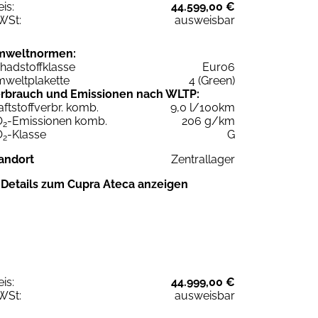
eis:
44.599,00 €
WSt:
ausweisbar
mweltnormen:
hadstoffklasse
Euro6
weltplakette
4 (Green)
rbrauch und Emissionen nach WLTP:
aftstoffverbr. komb.
9,0 l/100km
O
-Emissionen komb.
206 g/km
2
O
-Klasse
G
2
andort
Zentrallager
Details zum Cupra Ateca anzeigen
eis:
44.999,00 €
WSt:
ausweisbar