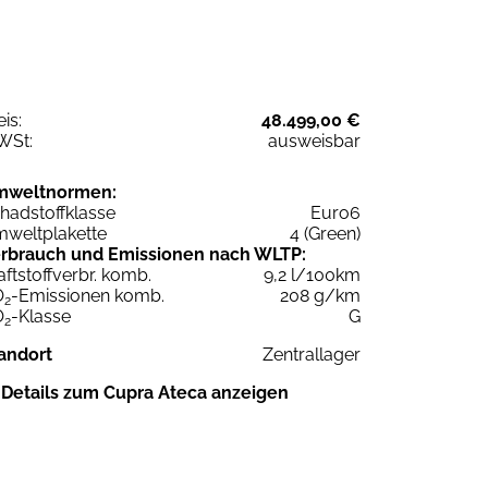
eis:
48.499,00 €
WSt:
ausweisbar
mweltnormen:
hadstoffklasse
Euro6
weltplakette
4 (Green)
rbrauch und Emissionen nach WLTP:
aftstoffverbr. komb.
9,2 l/100km
O
-Emissionen komb.
208 g/km
2
O
-Klasse
G
2
andort
Zentrallager
Details zum Cupra Ateca anzeigen