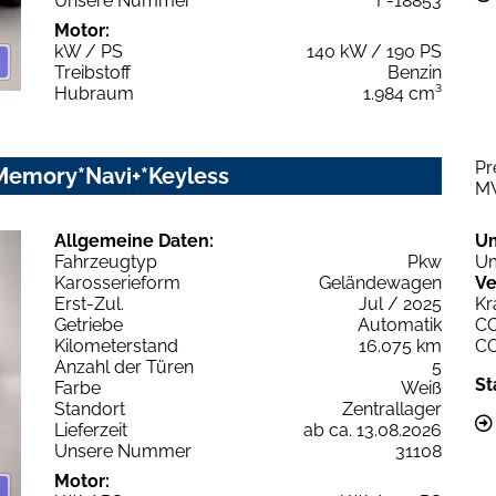
Unsere Nummer
F-18853
Motor:
kW / PS
140 kW / 190 PS
Treibstoff
Benzin
Hubraum
1.984 cm³
Pr
*Memory*Navi+*Keyless
M
Allgemeine Daten:
U
Fahrzeugtyp
Pkw
Um
Karosserieform
Geländewagen
Ve
Erst-Zul.
Jul / 2025
Kr
Getriebe
Automatik
C
Kilometerstand
16.075 km
C
Anzahl der Türen
5
St
Farbe
Weiß
Standort
Zentrallager
Lieferzeit
ab ca. 13.08.2026
Unsere Nummer
31108
Motor: