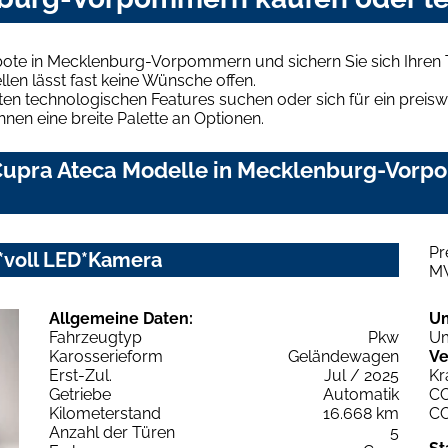
bote in Mecklenburg-Vorpommern und sichern Sie sich Ihre
len lässt fast keine Wünsche offen.
en technologischen Features suchen oder sich für ein preiswe
hnen eine breite Palette an Optionen.
Cupra Ateca Modelle in Mecklenburg-Vorpo
Pr
y*voll LED*Kamera
M
Allgemeine Daten:
U
Fahrzeugtyp
Pkw
Um
Karosserieform
Geländewagen
Ve
Erst-Zul.
Jul / 2025
Kr
Getriebe
Automatik
C
Kilometerstand
16.668 km
C
Anzahl der Türen
5