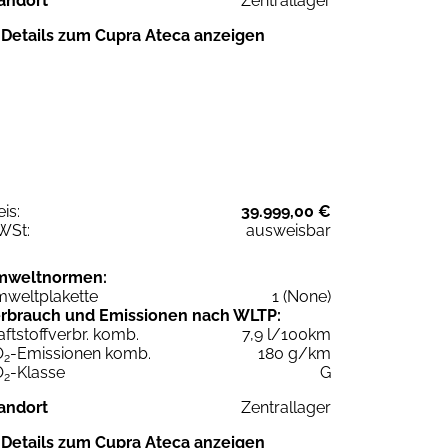
andort
Zentrallager
Details zum Cupra Ateca anzeigen
eis:
39.999,00 €
WSt:
ausweisbar
mweltnormen:
weltplakette
1 (None)
rbrauch und Emissionen nach WLTP:
aftstoffverbr. komb.
7,9 l/100km
O
-Emissionen komb.
180 g/km
2
O
-Klasse
G
2
andort
Zentrallager
Details zum Cupra Ateca anzeigen