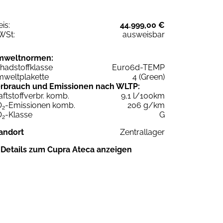
eis:
44.999,00 €
WSt:
ausweisbar
mweltnormen:
hadstoffklasse
Euro6d-TEMP
weltplakette
4 (Green)
rbrauch und Emissionen nach WLTP:
aftstoffverbr. komb.
9,1 l/100km
O
-Emissionen komb.
206 g/km
2
O
-Klasse
G
2
andort
Zentrallager
Details zum Cupra Ateca anzeigen