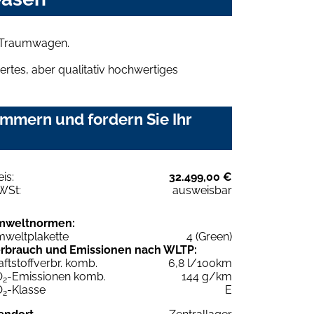
n Traumwagen.
rtes, aber qualitativ hochwertiges
mmern und fordern Sie Ihr
eis:
32.499,00 €
WSt:
ausweisbar
mweltnormen:
weltplakette
4 (Green)
rbrauch und Emissionen nach WLTP:
aftstoffverbr. komb.
6,8 l/100km
O
-Emissionen komb.
144 g/km
2
O
-Klasse
E
2