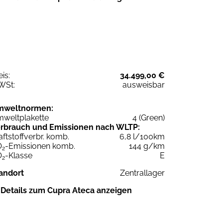
eis:
34.499,00 €
WSt:
ausweisbar
mweltnormen:
weltplakette
4 (Green)
rbrauch und Emissionen nach WLTP:
aftstoffverbr. komb.
6,8 l/100km
O
-Emissionen komb.
144 g/km
2
O
-Klasse
E
2
andort
Zentrallager
Details zum Cupra Ateca anzeigen