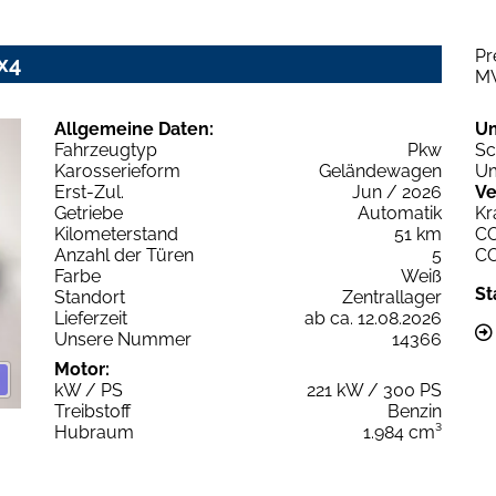
Pr
x4
M
Allgemeine Daten:
U
Fahrzeugtyp
Pkw
Sc
Karosserieform
Geländewagen
Um
Erst-Zul.
Jun / 2026
Ve
Getriebe
Automatik
Kr
Kilometerstand
51 km
C
Anzahl der Türen
5
C
Farbe
Weiß
St
Standort
Zentrallager
Lieferzeit
ab ca. 12.08.2026
Unsere Nummer
14366
Motor:
kW / PS
221 kW / 300 PS
Treibstoff
Benzin
Hubraum
1.984 cm³