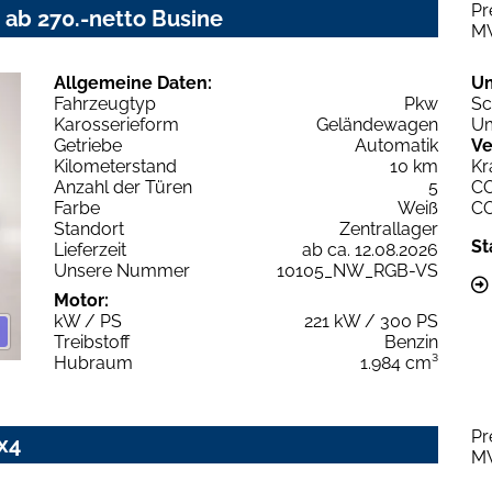
Pr
 ab 270.-netto Busine
M
Allgemeine Daten:
U
Fahrzeugtyp
Pkw
Sc
Karosserieform
Geländewagen
Um
Getriebe
Automatik
Ve
Kilometerstand
10 km
Kr
Anzahl der Türen
5
C
Farbe
Weiß
C
Standort
Zentrallager
St
Lieferzeit
ab ca. 12.08.2026
Unsere Nummer
10105_NW_RGB-VS
Motor:
kW / PS
221 kW / 300 PS
Treibstoff
Benzin
Hubraum
1.984 cm³
Pr
x4
M