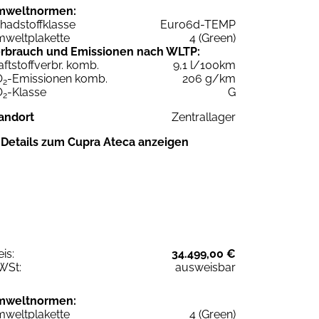
mweltnormen:
hadstoffklasse
Euro6d-TEMP
weltplakette
4 (Green)
rbrauch und Emissionen nach WLTP:
aftstoffverbr. komb.
9,1 l/100km
O
-Emissionen komb.
206 g/km
2
O
-Klasse
G
2
andort
Zentrallager
Details zum Cupra Ateca anzeigen
eis:
34.499,00 €
WSt:
ausweisbar
mweltnormen:
weltplakette
4 (Green)