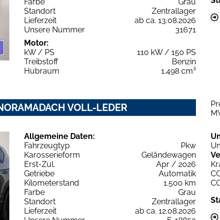
St
Farbe
Grau
Standort
Zentrallager
Lieferzeit
ab ca. 13.08.2026
Unsere Nummer
31671
Motor:
kW / PS
110 kW / 150 PS
Treibstoff
Benzin
Hubraum
1.498 cm³
Pr
 PANORAMADACH VOLL-LEDER
M
Allgemeine Daten:
U
Fahrzeugtyp
Pkw
Um
Karosserieform
Geländewagen
Ve
Erst-Zul.
Apr / 2026
Kr
Getriebe
Automatik
C
Kilometerstand
1.500 km
C
Farbe
Grau
St
Standort
Zentrallager
Lieferzeit
ab ca. 12.08.2026