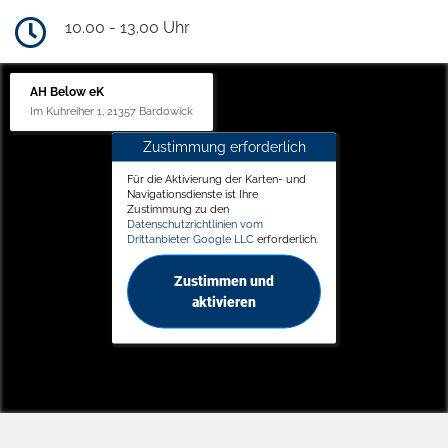
10.00 - 13.00 Uhr
AH Below eK
Im Kuhreiher 1, 21357 Bardowick
Zustimmung erforderlich
Für die Aktivierung der Karten- und
Navigationsdienste ist Ihre
Zustimmung zu den
Datenschutzrichtlinien vom
Drittanbieter Google LLC
erforderlich.
Zustimmen und
aktivieren