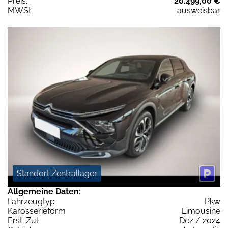
Preis:
20.499,00 €
MWSt:
ausweisbar
Standort Zentrallager
Allgemeine Daten:
Fahrzeugtyp
Pkw
Karosserieform
Limousine
Erst-Zul.
Dez / 2024