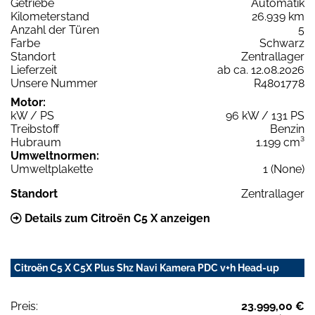
Getriebe
Automatik
Kilometerstand
26.939 km
Anzahl der Türen
5
Farbe
Schwarz
Standort
Zentrallager
Lieferzeit
ab ca. 12.08.2026
Unsere Nummer
R4801778
Motor:
kW / PS
96 kW / 131 PS
Treibstoff
Benzin
Hubraum
1.199 cm³
Umweltnormen:
Umweltplakette
1 (None)
Standort
Zentrallager
Details zum Citroën C5 X anzeigen
Citroën C5 X C5X Plus Shz Navi Kamera PDC v+h Head-up
Preis:
23.999,00 €