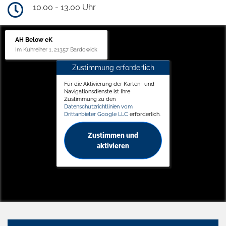
10.00 - 13.00 Uhr
AH Below eK
Im Kuhreiher 1, 21357 Bardowick
Zustimmung erforderlich
Für die Aktivierung der Karten- und
Navigationsdienste ist Ihre
Zustimmung zu den
Datenschutzrichtlinien vom
Drittanbieter Google LLC
erforderlich.
Zustimmen und
aktivieren