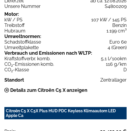
Lieferzeit
ab ca. 12.08.2026
Unsere Nummer
S4800209
Motor:
kW / PS
107 kW / 145 PS
Treibstoff
Benzin
Hubraum
1.199 cm³
Umweltnormen:
Schadstoffklasse
Euro 6e
Umweltplakette
4 (Green)
Verbrauch und Emissionen nach WLTP:
Kraftstoffverbr. komb.
5,1 l/100km
CO
-Emissionen komb.
116 g/km
2
CO
-Klasse
D
2
Standort
Zentrallager
Details zum Citroën C5 X anzeigen
Citroën C5 X C5X Plus HUD PDC Keyless Klimaautom LED
Apple Ca