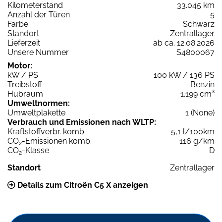
Kilometerstand
33.045 km
Anzahl der Türen
5
Farbe
Schwarz
Standort
Zentrallager
Lieferzeit
ab ca. 12.08.2026
Unsere Nummer
S4800067
Motor:
kW / PS
100 kW / 136 PS
Treibstoff
Benzin
Hubraum
1.199 cm³
Umweltnormen:
Umweltplakette
1 (None)
Verbrauch und Emissionen nach WLTP:
Kraftstoffverbr. komb.
5,1 l/100km
CO
-Emissionen komb.
116 g/km
2
CO
-Klasse
D
2
Standort
Zentrallager
Details zum Citroën C5 X anzeigen