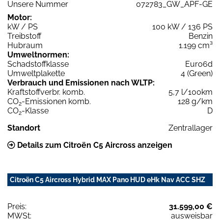
Unsere Nummer
072783_GW_APF-GE
Motor:
kW / PS
100 kW / 136 PS
Treibstoff
Benzin
Hubraum
1.199 cm³
Umweltnormen:
Schadstoffklasse
Euro6d
Umweltplakette
4 (Green)
Verbrauch und Emissionen nach WLTP:
Kraftstoffverbr. komb.
5,7 l/100km
CO
-Emissionen komb.
128 g/km
2
CO
-Klasse
D
2
Standort
Zentrallager
Details zum Citroën C5 Aircross anzeigen
Citroën C5 Aircross Hybrid MAX Pano HUD eHk Nav ACC SHZ
Preis:
31.599,00 €
MWSt:
ausweisbar