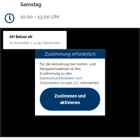
Samstag
10.00 - 13.00 Uhr
AH Below eK
Im Kuhreiher 1, 21357 Bardowick
Zustimmung erforderlich
Für die Aktivierung der Karten- und
Navigationsdienste ist Ihre
Zustimmung zu den
Datenschutzrichtlinien vom
Drittanbieter Google LLC
erforderlich.
Zustimmen und
aktivieren