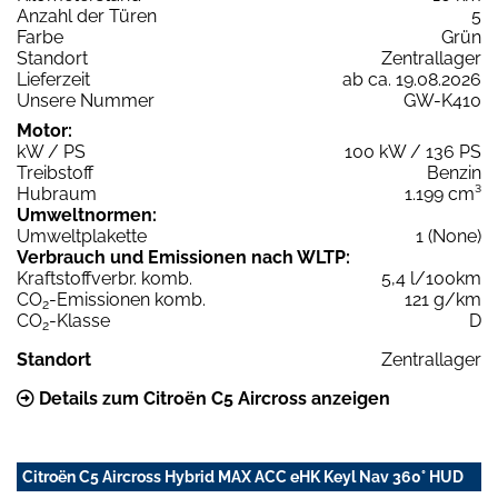
Anzahl der Türen
5
Farbe
Grün
Standort
Zentrallager
Lieferzeit
ab ca. 19.08.2026
Unsere Nummer
GW-K410
Motor:
kW / PS
100 kW / 136 PS
Treibstoff
Benzin
Hubraum
1.199 cm³
Umweltnormen:
Umweltplakette
1 (None)
Verbrauch und Emissionen nach WLTP:
Kraftstoffverbr. komb.
5,4 l/100km
CO
-Emissionen komb.
121 g/km
2
CO
-Klasse
D
2
Standort
Zentrallager
Details zum Citroën C5 Aircross anzeigen
Citroën C5 Aircross Hybrid MAX ACC eHK Keyl Nav 360° HUD