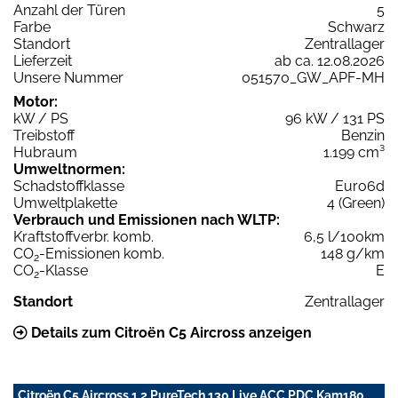
Anzahl der Türen
5
Farbe
Schwarz
Standort
Zentrallager
Lieferzeit
ab ca. 12.08.2026
Unsere Nummer
051570_GW_APF-MH
Motor:
kW / PS
96 kW / 131 PS
Treibstoff
Benzin
Hubraum
1.199 cm³
Umweltnormen:
Schadstoffklasse
Euro6d
Umweltplakette
4 (Green)
Verbrauch und Emissionen nach WLTP:
Kraftstoffverbr. komb.
6,5 l/100km
CO
-Emissionen komb.
148 g/km
2
CO
-Klasse
E
2
Standort
Zentrallager
Details zum Citroën C5 Aircross anzeigen
Citroën C5 Aircross 1.2 PureTech 130 Live ACC PDC Kam180