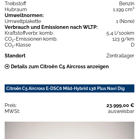
Treibstoff
Benzin
Hubraum
1.199 cm³
Umweltnormen:
Umweltplakette
1 (None)
Verbrauch und Emissionen nach WLTP:
Kraftstoffverbr. komb.
5,4 l/100km
CO
-Emissionen komb.
123 g/km
2
CO
-Klasse
D
2
Standort
Zentrallager
Details zum Citroën C5 Aircross anzeigen
Citroën C5 Aircross E-DSC6 Mild-Hybrid 136 Plus Navi Dig
Preis:
23.999,00 €
MWSt:
ausweisbar