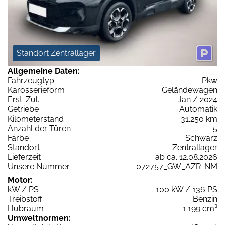
Standort Zentrallager
Allgemeine Daten:
Fahrzeugtyp
Pkw
Karosserieform
Geländewagen
Erst-Zul.
Jan / 2024
Getriebe
Automatik
Kilometerstand
31.250 km
Anzahl der Türen
5
Farbe
Schwarz
Standort
Zentrallager
Lieferzeit
ab ca. 12.08.2026
Unsere Nummer
072757_GW_AZR-NM
Motor:
kW / PS
100 kW / 136 PS
Treibstoff
Benzin
Hubraum
1.199 cm³
Umweltnormen: