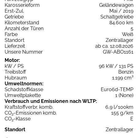
Karosserieform
Geländewagen
Erst-Zul.
Mai / 2019
Getriebe
Schaltgetriebe
Kilometerstand
84.600 km
Anzahl der Türen
5
Farbe
Weiß
Standort
Zentrallager
Lieferzeit
ab ca. 12.08.2026
Unsere Nummer
GW-ABO1161
Motor:
kW / PS
96 kW / 131 PS
Treibstoff
Benzin
Hubraum
1.199 cm³
Umweltnormen:
Schadstoffklasse
Euro6d-TEMP
Umweltplakette
1 (None)
Verbrauch und Emissionen nach WLTP:
Kraftstoffverbr. komb.
6,9 l/100km
CO
-Emissionen komb.
155 g/km
2
CO
-Klasse
E
2
Standort
Zentrallager