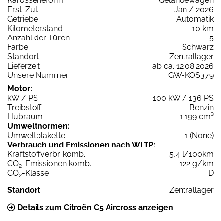
Karosserieform
Geländewagen
Erst-Zul.
Jan / 2026
Getriebe
Automatik
Kilometerstand
10 km
Anzahl der Türen
5
Farbe
Schwarz
Standort
Zentrallager
Lieferzeit
ab ca. 12.08.2026
Unsere Nummer
GW-KOS379
Motor:
kW / PS
100 kW / 136 PS
Treibstoff
Benzin
Hubraum
1.199 cm³
Umweltnormen:
Umweltplakette
1 (None)
Verbrauch und Emissionen nach WLTP:
Kraftstoffverbr. komb.
5,4 l/100km
CO
-Emissionen komb.
122 g/km
2
CO
-Klasse
D
2
Standort
Zentrallager
Details zum Citroën C5 Aircross anzeigen