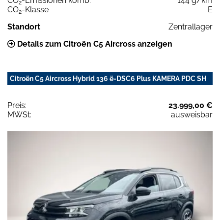
CO
-Emissionen komb.
144 g/km
2
CO
-Klasse
E
2
Standort
Zentrallager
Details zum Citroën C5 Aircross anzeigen
Citroën C5 Aircross Hybrid 136 ë-DSC6 Plus KAMERA PDC SH
Preis:
23.999,00 €
MWSt:
ausweisbar