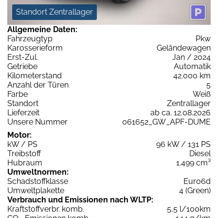
Standort Zentrallager
Allgemeine Daten:
Fahrzeugtyp
Pkw
Karosserieform
Geländewagen
Erst-Zul.
Jan / 2024
Getriebe
Automatik
Kilometerstand
42.000 km
Anzahl der Türen
5
Farbe
Weiß
Standort
Zentrallager
Lieferzeit
ab ca. 12.08.2026
Unsere Nummer
061652_GW_APF-DUME
Motor:
kW / PS
96 kW / 131 PS
Treibstoff
Diesel
Hubraum
1.499 cm³
Umweltnormen:
Schadstoffklasse
Euro6d
Umweltplakette
4 (Green)
Verbrauch und Emissionen nach WLTP:
Kraftstoffverbr. komb.
5,5 l/100km