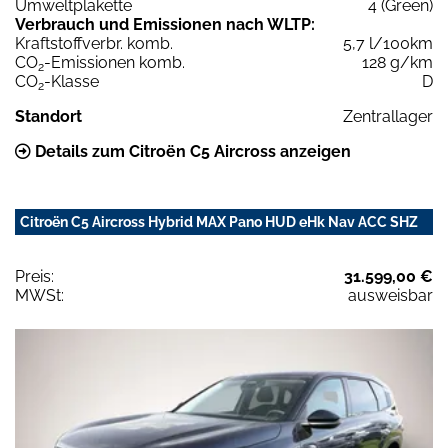
Umweltplakette
4 (Green)
Verbrauch und Emissionen nach WLTP:
Kraftstoffverbr. komb.
5,7 l/100km
CO
-Emissionen komb.
128 g/km
2
CO
-Klasse
D
2
Standort
Zentrallager
Details zum Citroën C5 Aircross anzeigen
Citroën C5 Aircross Hybrid MAX Pano HUD eHk Nav ACC SHZ
Preis:
31.599,00 €
MWSt:
ausweisbar