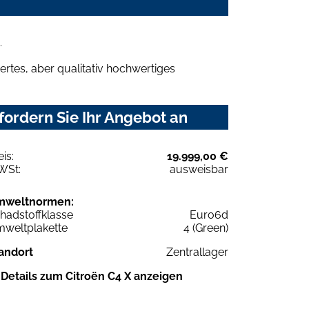
.
rtes, aber qualitativ hochwertiges
ordern Sie Ihr Angebot an
eis:
19.999,00 €
WSt:
ausweisbar
mweltnormen:
hadstoffklasse
Euro6d
weltplakette
4 (Green)
andort
Zentrallager
Details zum Citroën C4 X anzeigen