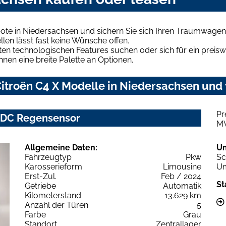
ote in Niedersachsen und sichern Sie sich Ihren Traumwagen
len lässt fast keine Wünsche offen.
en technologischen Features suchen oder sich für ein preiswe
hnen eine breite Palette an Optionen.
itroën C4 X Modelle in Niedersachsen und f
Pr
 PDC Regensensor
M
Allgemeine Daten:
U
Fahrzeugtyp
Pkw
Sc
Karosserieform
Limousine
Um
Erst-Zul.
Feb / 2024
St
Getriebe
Automatik
Kilometerstand
13.629 km
Anzahl der Türen
5
Farbe
Grau
Standort
Zentrallager