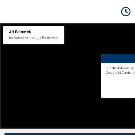
AH Below eK
Im Kuhreiher 1, 21357 Bardowick
Für die Aktivierun
Google LLC
erforde