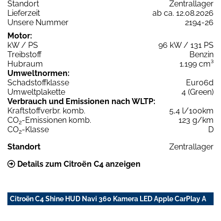
Standort
Zentrallager
Lieferzeit
ab ca. 12.08.2026
Unsere Nummer
2194-26
Motor:
kW / PS
96 kW / 131 PS
Treibstoff
Benzin
Hubraum
1.199 cm³
Umweltnormen:
Schadstoffklasse
Euro6d
Umweltplakette
4 (Green)
Verbrauch und Emissionen nach WLTP:
Kraftstoffverbr. komb.
5,4 l/100km
CO
-Emissionen komb.
123 g/km
2
CO
-Klasse
D
2
Standort
Zentrallager
Details zum Citroën C4 anzeigen
Citroën C4 Shine HUD Navi 360 Kamera LED Apple CarPlay A