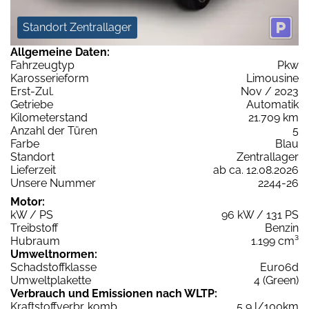
Standort Zentrallager
Allgemeine Daten:
Fahrzeugtyp
Pkw
Karosserieform
Limousine
Erst-Zul.
Nov / 2023
Getriebe
Automatik
Kilometerstand
21.709 km
Anzahl der Türen
5
Farbe
Blau
Standort
Zentrallager
Lieferzeit
ab ca. 12.08.2026
Unsere Nummer
2244-26
Motor:
kW / PS
96 kW / 131 PS
Treibstoff
Benzin
Hubraum
1.199 cm³
Umweltnormen:
Schadstoffklasse
Euro6d
Umweltplakette
4 (Green)
Verbrauch und Emissionen nach WLTP:
Kraftstoffverbr. komb.
5,9 l/100km