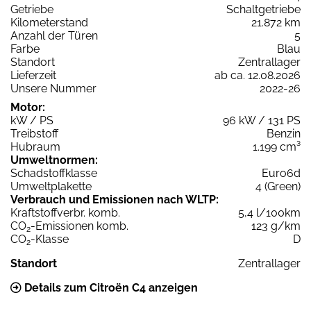
Getriebe
Schaltgetriebe
Kilometerstand
21.872 km
Anzahl der Türen
5
Farbe
Blau
Standort
Zentrallager
Lieferzeit
ab ca. 12.08.2026
Unsere Nummer
2022-26
Motor:
kW / PS
96 kW / 131 PS
Treibstoff
Benzin
Hubraum
1.199 cm³
Umweltnormen:
Schadstoffklasse
Euro6d
Umweltplakette
4 (Green)
Verbrauch und Emissionen nach WLTP:
Kraftstoffverbr. komb.
5,4 l/100km
CO
-Emissionen komb.
123 g/km
2
CO
-Klasse
D
2
Standort
Zentrallager
Details zum Citroën C4 anzeigen