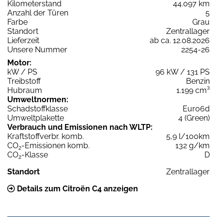
Kilometerstand
44.097 km
Anzahl der Türen
5
Farbe
Grau
Standort
Zentrallager
Lieferzeit
ab ca. 12.08.2026
Unsere Nummer
2254-26
Motor:
kW / PS
96 kW / 131 PS
Treibstoff
Benzin
Hubraum
1.199 cm³
Umweltnormen:
Schadstoffklasse
Euro6d
Umweltplakette
4 (Green)
Verbrauch und Emissionen nach WLTP:
Kraftstoffverbr. komb.
5,9 l/100km
CO
-Emissionen komb.
132 g/km
2
CO
-Klasse
D
2
Standort
Zentrallager
Details zum Citroën C4 anzeigen