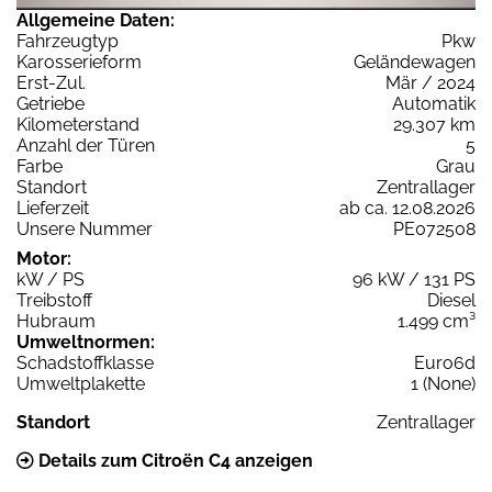
Allgemeine Daten:
Fahrzeugtyp
Pkw
Karosserieform
Geländewagen
Erst-Zul.
Mär / 2024
Getriebe
Automatik
Kilometerstand
29.307 km
Anzahl der Türen
5
Farbe
Grau
Standort
Zentrallager
Lieferzeit
ab ca. 12.08.2026
Unsere Nummer
PE072508
Motor:
kW / PS
96 kW / 131 PS
Treibstoff
Diesel
Hubraum
1.499 cm³
Umweltnormen:
Schadstoffklasse
Euro6d
Umweltplakette
1 (None)
Standort
Zentrallager
Details zum Citroën C4 anzeigen