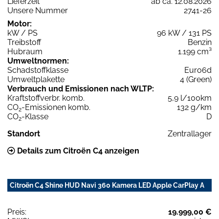
Lieferzeit
ab ca. 12.08.2026
Unsere Nummer
2741-26
Motor:
kW / PS
96 kW / 131 PS
Treibstoff
Benzin
Hubraum
1.199 cm³
Umweltnormen:
Schadstoffklasse
Euro6d
Umweltplakette
4 (Green)
Verbrauch und Emissionen nach WLTP:
Kraftstoffverbr. komb.
5,9 l/100km
CO
-Emissionen komb.
132 g/km
2
CO
-Klasse
D
2
Standort
Zentrallager
Details zum Citroën C4 anzeigen
Citroën C4 Shine HUD Navi 360 Kamera LED Apple CarPlay A
Preis:
19.999,00 €