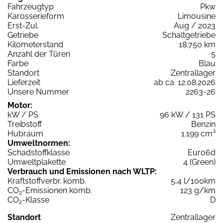
Fahrzeugtyp
Pkw
Karosserieform
Limousine
Erst-Zul.
Aug / 2023
Getriebe
Schaltgetriebe
Kilometerstand
18.750 km
Anzahl der Türen
5
Farbe
Blau
Standort
Zentrallager
Lieferzeit
ab ca. 12.08.2026
Unsere Nummer
2263-26
Motor:
kW / PS
96 kW / 131 PS
Treibstoff
Benzin
Hubraum
1.199 cm³
Umweltnormen:
Schadstoffklasse
Euro6d
Umweltplakette
4 (Green)
Verbrauch und Emissionen nach WLTP:
Kraftstoffverbr. komb.
5,4 l/100km
CO
-Emissionen komb.
123 g/km
2
CO
-Klasse
D
2
Standort
Zentrallager