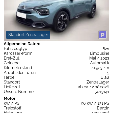
Standort Zentrallager
Allgemeine Daten:
Fahrzeugtyp
Pkw
Karosserieform
Limousine
Erst-Zul.
Mai / 2023
Getriebe
Automatik
Kilometerstand
20.923 km
Anzahl der Türen
5
Farbe
Blau
Standort
Zentrallager
Lieferzeit
ab ca. 12.08.2026
Unsere Nummer
5013141
Motor:
kW / PS
96 kW / 131 PS
Treibstoff
Benzin
Hubraum
1.199 cm³