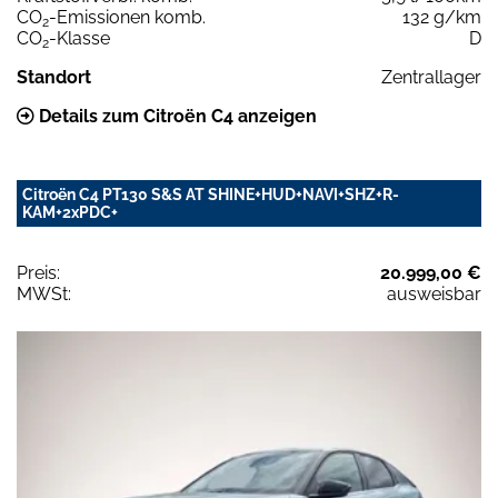
CO
-Emissionen komb.
132 g/km
2
CO
-Klasse
D
2
Standort
Zentrallager
Details zum Citroën C4 anzeigen
Citroën C4 PT130 S&S AT SHINE+HUD+NAVI+SHZ+R-
KAM+2xPDC+
Preis:
20.999,00 €
MWSt:
ausweisbar