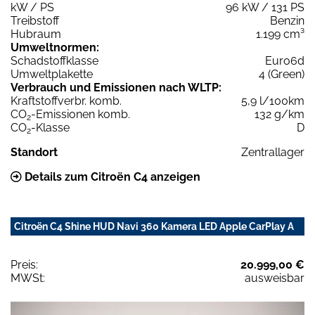
kW / PS
96 kW / 131 PS
Treibstoff
Benzin
Hubraum
1.199 cm³
Umweltnormen:
Schadstoffklasse
Euro6d
Umweltplakette
4 (Green)
Verbrauch und Emissionen nach WLTP:
Kraftstoffverbr. komb.
5,9 l/100km
CO
-Emissionen komb.
132 g/km
2
CO
-Klasse
D
2
Standort
Zentrallager
Details zum Citroën C4 anzeigen
Citroën C4 Shine HUD Navi 360 Kamera LED Apple CarPlay A
Preis:
20.999,00 €
MWSt:
ausweisbar