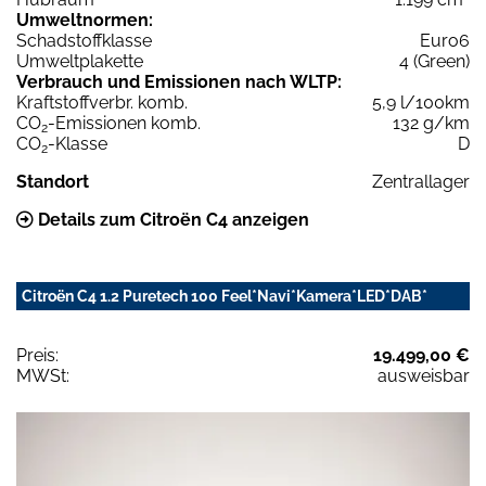
Umweltnormen:
Schadstoffklasse
Euro6
Umweltplakette
4 (Green)
Verbrauch und Emissionen nach WLTP:
Kraftstoffverbr. komb.
5,9 l/100km
CO
-Emissionen komb.
132 g/km
2
CO
-Klasse
D
2
Standort
Zentrallager
Details zum Citroën C4 anzeigen
Citroën C4 1.2 Puretech 100 Feel*Navi*Kamera*LED*DAB*
Preis:
19.499,00 €
MWSt:
ausweisbar