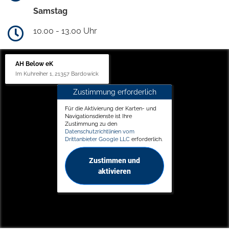
Samstag
10.00 - 13.00 Uhr
AH Below eK
Im Kuhreiher 1, 21357 Bardowick
Zustimmung erforderlich
Für die Aktivierung der Karten- und
Navigationsdienste ist Ihre
Zustimmung zu den
Datenschutzrichtlinien vom
Drittanbieter Google LLC
erforderlich.
Zustimmen und
aktivieren