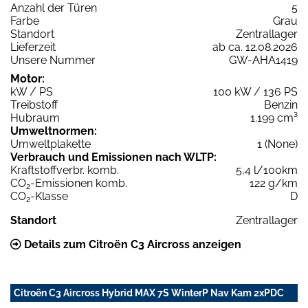
Anzahl der Türen
5
Farbe
Grau
Standort
Zentrallager
Lieferzeit
ab ca. 12.08.2026
Unsere Nummer
GW-AHA1419
Motor:
kW / PS
100 kW / 136 PS
Treibstoff
Benzin
Hubraum
1.199 cm³
Umweltnormen:
Umweltplakette
1 (None)
Verbrauch und Emissionen nach WLTP:
Kraftstoffverbr. komb.
5,4 l/100km
CO
-Emissionen komb.
122 g/km
2
CO
-Klasse
D
2
Standort
Zentrallager
Details zum Citroën C3 Aircross anzeigen
Citroën C3 Aircross Hybrid MAX 7S WinterP Nav Kam 2xPDC