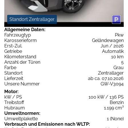
Standort Zentrallager
Allgemeine Daten:
Fahrzeugtyp
Pkw
Karosserieform
Geländewagen
Erst-Zul.
Jun / 2026
Getriebe
Automatik
Kilometerstand
10 km
Anzahl der Türen
5
Farbe
Grau
Standort
Zentrallager
Lieferzeit
ab ca. 07.10.2026
Unsere Nummer
GW-V3094
Motor:
kW / PS
100 kW / 136 PS
Treibstoff
Benzin
Hubraum
1.199 cm³
Umweltnormen:
Umweltplakette
1 (None)
Verbrauch und Emissionen nach WLTP: