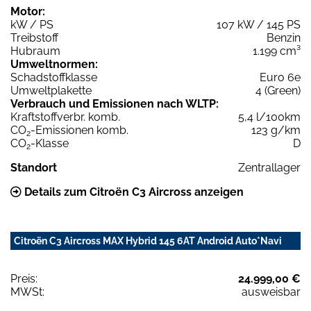
Motor:
kW / PS
107 kW / 145 PS
Treibstoff
Benzin
Hubraum
1.199 cm³
Umweltnormen:
Schadstoffklasse
Euro 6e
Umweltplakette
4 (Green)
Verbrauch und Emissionen nach WLTP:
Kraftstoffverbr. komb.
5,4 l/100km
CO
-Emissionen komb.
123 g/km
2
CO
-Klasse
D
2
Standort
Zentrallager
Details zum Citroën C3 Aircross anzeigen
Citroën C3 Aircross MAX Hybrid 145 6AT Android Auto*Navi
Preis:
24.999,00 €
MWSt:
ausweisbar