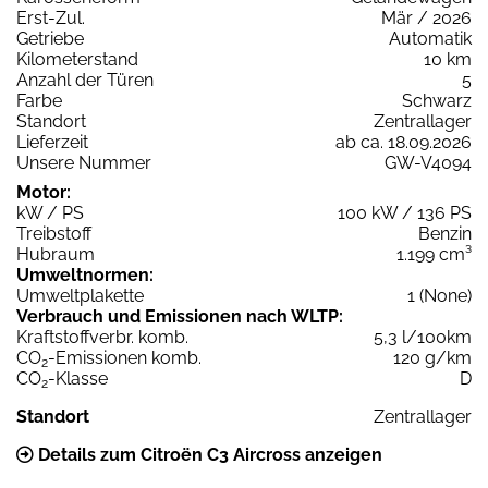
Erst-Zul.
Mär / 2026
Getriebe
Automatik
Kilometerstand
10 km
Anzahl der Türen
5
Farbe
Schwarz
Standort
Zentrallager
Lieferzeit
ab ca. 18.09.2026
Unsere Nummer
GW-V4094
Motor:
kW / PS
100 kW / 136 PS
Treibstoff
Benzin
Hubraum
1.199 cm³
Umweltnormen:
Umweltplakette
1 (None)
Verbrauch und Emissionen nach WLTP:
Kraftstoffverbr. komb.
5,3 l/100km
CO
-Emissionen komb.
120 g/km
2
CO
-Klasse
D
2
Standort
Zentrallager
Details zum Citroën C3 Aircross anzeigen