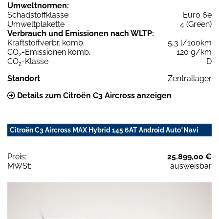
Umweltnormen:
Schadstoffklasse
Euro 6e
Umweltplakette
4 (Green)
Verbrauch und Emissionen nach WLTP:
Kraftstoffverbr. komb.
5,3 l/100km
CO
-Emissionen komb.
120 g/km
2
CO
-Klasse
D
2
Standort
Zentrallager
Details zum Citroën C3 Aircross anzeigen
Citroën C3 Aircross MAX Hybrid 145 6AT Android Auto*Navi
Preis:
25.899,00 €
MWSt:
ausweisbar