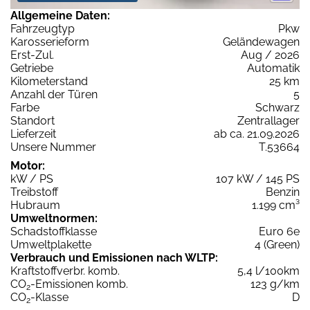
Allgemeine Daten:
Fahrzeugtyp
Pkw
Karosserieform
Geländewagen
Erst-Zul.
Aug / 2026
Getriebe
Automatik
Kilometerstand
25 km
Anzahl der Türen
5
Farbe
Schwarz
Standort
Zentrallager
Lieferzeit
ab ca. 21.09.2026
Unsere Nummer
T.53664
Motor:
kW / PS
107 kW / 145 PS
Treibstoff
Benzin
Hubraum
1.199 cm³
Umweltnormen:
Schadstoffklasse
Euro 6e
Umweltplakette
4 (Green)
Verbrauch und Emissionen nach WLTP:
Kraftstoffverbr. komb.
5,4 l/100km
CO
-Emissionen komb.
123 g/km
2
CO
-Klasse
D
2