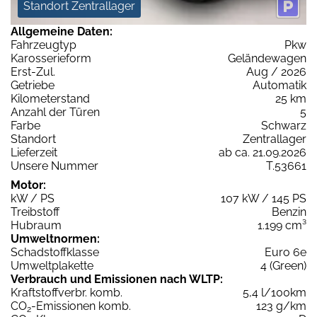
Standort Zentrallager
Allgemeine Daten:
Fahrzeugtyp
Pkw
Karosserieform
Geländewagen
Erst-Zul.
Aug / 2026
Getriebe
Automatik
Kilometerstand
25 km
Anzahl der Türen
5
Farbe
Schwarz
Standort
Zentrallager
Lieferzeit
ab ca. 21.09.2026
Unsere Nummer
T.53661
Motor:
kW / PS
107 kW / 145 PS
Treibstoff
Benzin
Hubraum
1.199 cm³
Umweltnormen:
Schadstoffklasse
Euro 6e
Umweltplakette
4 (Green)
Verbrauch und Emissionen nach WLTP:
Kraftstoffverbr. komb.
5,4 l/100km
CO
-Emissionen komb.
123 g/km
2