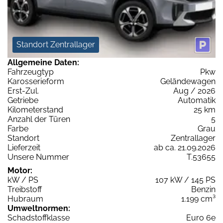
Standort Zentrallager
Allgemeine Daten:
Fahrzeugtyp
Pkw
Karosserieform
Geländewagen
Erst-Zul.
Aug / 2026
Getriebe
Automatik
Kilometerstand
25 km
Anzahl der Türen
5
Farbe
Grau
Standort
Zentrallager
Lieferzeit
ab ca. 21.09.2026
Unsere Nummer
T.53655
Motor:
kW / PS
107 kW / 145 PS
Treibstoff
Benzin
Hubraum
1.199 cm³
Umweltnormen:
Schadstoffklasse
Euro 6e