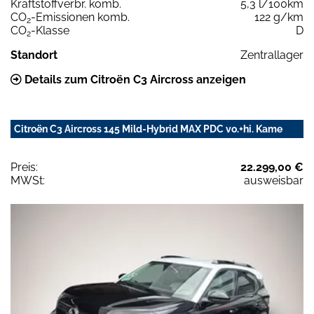
Kraftstoffverbr. komb.
5,3 l/100km
CO
-Emissionen komb.
122 g/km
2
CO
-Klasse
D
2
Standort
Zentrallager
Details zum Citroën C3 Aircross anzeigen
Citroën C3 Aircross 145 Mild-Hybrid MAX PDC vo.+hi. Kame
Preis:
22.299,00 €
MWSt:
ausweisbar