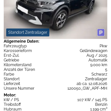
Standort Zentrallager
Allgemeine Daten:
Fahrzeugtyp
Pkw
Karosserieform
Geländewagen
Erst-Zul.
Aug / 2025
Getriebe
Automatik
Kilometerstand
9.000 km
Anzahl der Türen
5
Farbe
Schwarz
Standort
Zentrallager
Lieferzeit
ab ca. 12.08.2026
Unsere Nummer
120050_GW_APF-MH
Motor:
kW / PS
107 kW / 145 PS
Treibstoff
Benzin
Hubraum
1.199 cm³