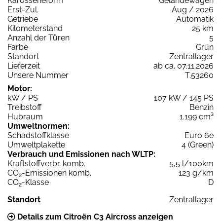
Karosserieform
Geländewagen
Erst-Zul.
Aug / 2026
Getriebe
Automatik
Kilometerstand
25 km
Anzahl der Türen
5
Farbe
Grün
Standort
Zentrallager
Lieferzeit
ab ca. 07.11.2026
Unsere Nummer
T.53260
Motor:
kW / PS
107 kW / 145 PS
Treibstoff
Benzin
Hubraum
1.199 cm³
Umweltnormen:
Schadstoffklasse
Euro 6e
Umweltplakette
4 (Green)
Verbrauch und Emissionen nach WLTP:
Kraftstoffverbr. komb.
5,5 l/100km
CO
-Emissionen komb.
123 g/km
2
CO
-Klasse
D
2
Standort
Zentrallager
Details zum Citroën C3 Aircross anzeigen