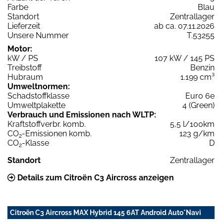
Farbe
Blau
Standort
Zentrallager
Lieferzeit
ab ca. 07.11.2026
Unsere Nummer
T.53255
Motor:
kW / PS
107 kW / 145 PS
Treibstoff
Benzin
Hubraum
1.199 cm³
Umweltnormen:
Schadstoffklasse
Euro 6e
Umweltplakette
4 (Green)
Verbrauch und Emissionen nach WLTP:
Kraftstoffverbr. komb.
5,5 l/100km
CO
-Emissionen komb.
123 g/km
2
CO
-Klasse
D
2
Standort
Zentrallager
Details zum Citroën C3 Aircross anzeigen
Citroën C3 Aircross MAX Hybrid 145 6AT Android Auto*Navi