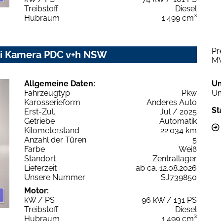
Treibstoff
Diesel
Hubraum
1.499 cm³
Pr
avi Kamera PDC v+h NSW
M
Allgemeine Daten:
U
Fahrzeugtyp
Pkw
Um
Karosserieform
Anderes Auto
St
Erst-Zul.
Jul / 2025
Getriebe
Automatik
Kilometerstand
22.034 km
Anzahl der Türen
5
Farbe
Weiß
Standort
Zentrallager
Lieferzeit
ab ca. 12.08.2026
Unsere Nummer
SJ739850
Motor:
kW / PS
96 kW / 131 PS
Treibstoff
Diesel
Hubraum
1.499 cm³