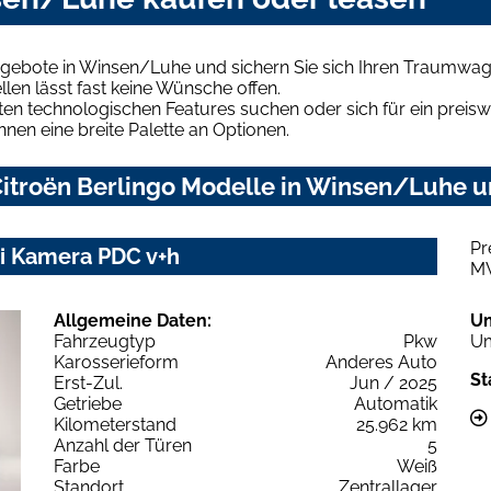
Angebote in Winsen/Luhe und sichern Sie sich Ihren Traumwag
len lässt fast keine Wünsche offen.
en technologischen Features suchen oder sich für ein preiswe
hnen eine breite Palette an Optionen.
itroën Berlingo Modelle in Winsen/Luhe un
Pr
vi Kamera PDC v+h
M
Allgemeine Daten:
U
Fahrzeugtyp
Pkw
Um
Karosserieform
Anderes Auto
St
Erst-Zul.
Jun / 2025
Getriebe
Automatik
Kilometerstand
25.962 km
Anzahl der Türen
5
Farbe
Weiß
Standort
Zentrallager