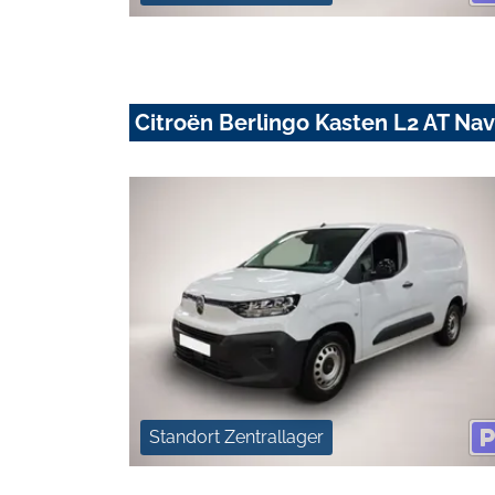
Citroën Berlingo Kasten L2 AT N
Standort Zentrallager