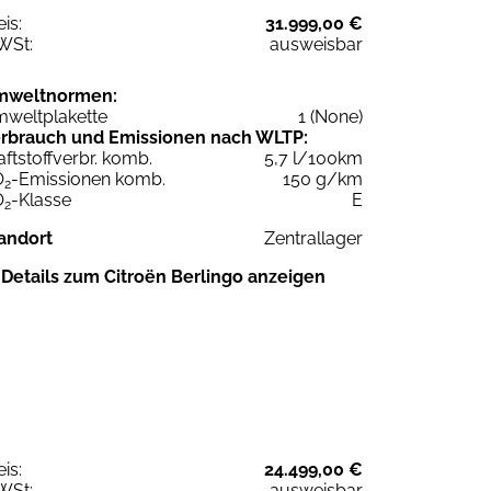
eis:
31.999,00 €
WSt:
ausweisbar
mweltnormen:
weltplakette
1 (None)
rbrauch und Emissionen nach WLTP:
aftstoffverbr. komb.
5,7 l/100km
O
-Emissionen komb.
150 g/km
2
O
-Klasse
E
2
andort
Zentrallager
Details zum Citroën Berlingo anzeigen
eis:
24.499,00 €
WSt:
ausweisbar