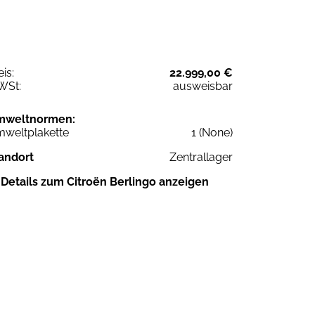
eis:
22.999,00 €
WSt:
ausweisbar
mweltnormen:
weltplakette
1 (None)
andort
Zentrallager
Details zum Citroën Berlingo anzeigen