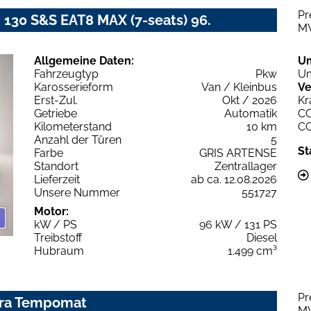
Pr
i 130 S&S EAT8 MAX (7-seats) 96.
M
Allgemeine Daten:
U
Fahrzeugtyp
Pkw
Um
Karosserieform
Van / Kleinbus
Ve
Erst-Zul.
Okt / 2026
Kr
Getriebe
Automatik
C
Kilometerstand
10 km
C
Anzahl der Türen
5
St
Farbe
GRIS ARTENSE
Standort
Zentrallager
Lieferzeit
ab ca. 12.08.2026
Unsere Nummer
551727
Motor:
kW / PS
96 kW / 131 PS
Treibstoff
Diesel
Hubraum
1.499 cm³
Pr
era Tempomat
M