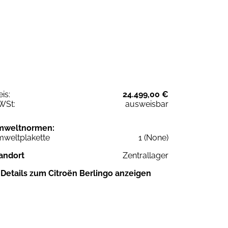
eis:
24.499,00 €
WSt:
ausweisbar
mweltnormen:
weltplakette
1 (None)
andort
Zentrallager
Details zum Citroën Berlingo anzeigen