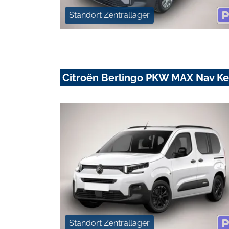
Standort Zentrallager
Citroën Berlingo PKW MAX Nav Ke
Standort Zentrallager