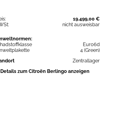
eis:
19.499,00 €
WSt:
nicht ausweisbar
mweltnormen:
hadstoffklasse
Euro6d
weltplakette
4 (Green)
andort
Zentrallager
Details zum Citroën Berlingo anzeigen