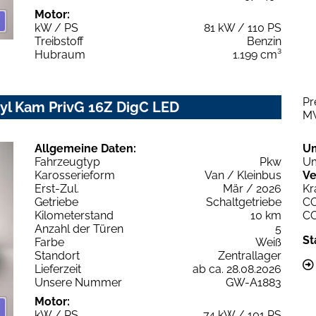
Motor:
kW / PS
81 kW / 110 PS
Treibstoff
Benzin
Hubraum
1.199 cm³
Pr
yl Kam PrivG 16Z DigC LED
M
Allgemeine Daten:
U
Fahrzeugtyp
Pkw
Um
Karosserieform
Van / Kleinbus
Ve
Erst-Zul.
Mär / 2026
Kr
Getriebe
Schaltgetriebe
C
Kilometerstand
10 km
C
Anzahl der Türen
5
St
Farbe
Weiß
Standort
Zentrallager
Lieferzeit
ab ca. 28.08.2026
Unsere Nummer
GW-A1883
Motor:
kW / PS
74 kW / 101 PS