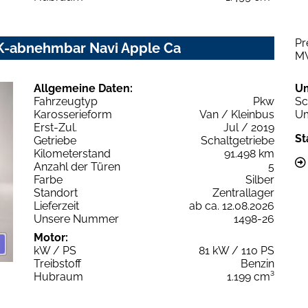
Pr
HK-abnehmbar Navi Apple Ca
M
Allgemeine Daten:
U
Fahrzeugtyp
Pkw
Sc
Karosserieform
Van / Kleinbus
Um
Erst-Zul.
Jul / 2019
St
Getriebe
Schaltgetriebe
Kilometerstand
91.498 km
Anzahl der Türen
5
Farbe
Silber
Standort
Zentrallager
Lieferzeit
ab ca. 12.08.2026
Unsere Nummer
1498-26
Motor:
kW / PS
81 kW / 110 PS
Treibstoff
Benzin
Hubraum
1.199 cm³