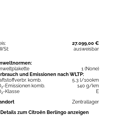
eis:
27.099,00 €
WSt:
ausweisbar
mweltnormen:
weltplakette
1 (None)
rbrauch und Emissionen nach WLTP:
aftstoffverbr. komb.
5,3 l/100km
O
-Emissionen komb.
140 g/km
2
O
-Klasse
E
2
andort
Zentrallager
Details zum Citroën Berlingo anzeigen