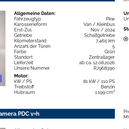
Allgemeine Daten:
U
Fahrzeugtyp
Pkw
Um
Karosserieform
Van / Kleinbus
St
Erst-Zul.
Nov / 2024
Getriebe
Schaltgetriebe
Kilometerstand
7.465 km
Anzahl der Türen
5
Farbe
Grün
Standort
Zentrallager
Lieferzeit
ab ca. 12.08.2026
Unsere Nummer
RJ968390
Motor:
kW / PS
81 kW / 110 PS
Treibstoff
Benzin
Hubraum
1.199 cm³
Pr
Kamera PDC v+h
M