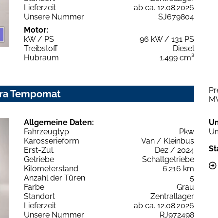
Lieferzeit
ab ca. 12.08.2026
Unsere Nummer
SJ679804
Motor:
kW / PS
96 kW / 131 PS
Treibstoff
Diesel
Hubraum
1.499 cm³
Pr
era Tempomat
M
Allgemeine Daten:
U
Fahrzeugtyp
Pkw
Um
Karosserieform
Van / Kleinbus
St
Erst-Zul.
Dez / 2024
Getriebe
Schaltgetriebe
Kilometerstand
6.216 km
Anzahl der Türen
5
Farbe
Grau
Standort
Zentrallager
Lieferzeit
ab ca. 12.08.2026
Unsere Nummer
RJ972498