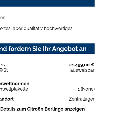
en.
rtes, aber qualitativ hochwertiges
d fordern Sie Ihr Angebot an
eis:
21.499,00 €
WSt:
ausweisbar
mweltnormen:
weltplakette
1 (None)
andort
Zentrallager
Details zum Citroën Berlingo anzeigen