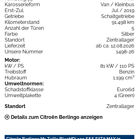
Karosserieform
Van / Kleinbus
Erst-Zul.
Jul / 2019
Getriebe
Schaltgetriebe
Kilometerstand
91.498 km
Anzahl der Türen
5
Farbe
Silber
Standort
Zentrallager
Lieferzeit
ab ca. 12.08.2026
Unsere Nummer
1498-26
Motor:
kW / PS
81 kW / 110 PS
Treibstoff
Benzin
Hubraum
1.199 cm³
Umweltnormen:
Schadstoffklasse
Euro6d
Umweltplakette
4 (Green)
Standort
Zentrallager
Details zum Citroën Berlingo anzeigen
Citroën Berlingo M1 Taille BlueHDi 130 S&S EAT8 MAX (7-