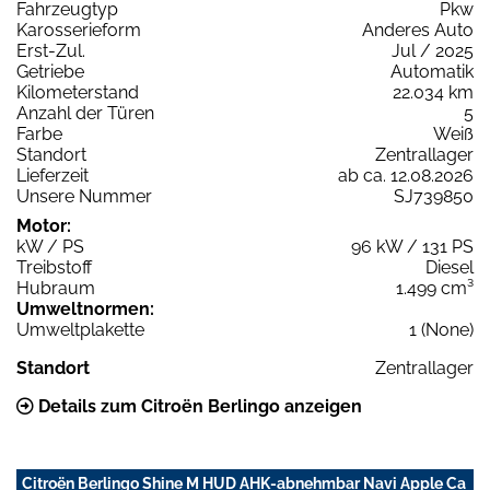
Fahrzeugtyp
Pkw
Karosserieform
Anderes Auto
Erst-Zul.
Jul / 2025
Getriebe
Automatik
Kilometerstand
22.034 km
Anzahl der Türen
5
Farbe
Weiß
Standort
Zentrallager
Lieferzeit
ab ca. 12.08.2026
Unsere Nummer
SJ739850
Motor:
kW / PS
96 kW / 131 PS
Treibstoff
Diesel
Hubraum
1.499 cm³
Umweltnormen:
Umweltplakette
1 (None)
Standort
Zentrallager
Details zum Citroën Berlingo anzeigen
Citroën Berlingo Shine M HUD AHK-abnehmbar Navi Apple Ca