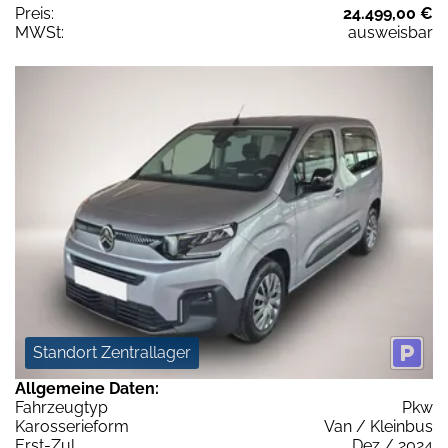
Preis:
24.499,00 €
MWSt:
ausweisbar
Standort Zentrallager
Allgemeine Daten:
Fahrzeugtyp
Pkw
Karosserieform
Van / Kleinbus
Erst-Zul.
Dez / 2024