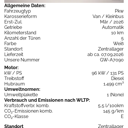
Allgemeine Daten:
Fahrzeugtyp
Pkw
Karosserieform
Van / Kleinbus
Erst-Zul.
Mär / 2026
Getriebe
Automatik
Kilometerstand
10 km
Anzahl der Türen
5
Farbe
Weiß
Standort
Zentrallager
Lieferzeit
ab ca. 07.09.2026
Unsere Nummer
GW-A7090
Motor:
kW / PS
96 kW / 131 PS
Treibstoff
Diesel
Hubraum
1.499 cm³
Umweltnormen:
Umweltplakette
1 (None)
Verbrauch und Emissionen nach WLTP:
Kraftstoffverbr. komb.
5,5 l/100km
CO
-Emissionen komb.
145 g/km
2
CO
-Klasse
E
2
Standort
Zentrallager