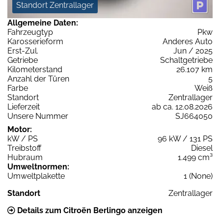
Standort Zentrallager
Allgemeine Daten:
Fahrzeugtyp
Pkw
Karosserieform
Anderes Auto
Erst-Zul.
Jun / 2025
Getriebe
Schaltgetriebe
Kilometerstand
26.107 km
Anzahl der Türen
5
Farbe
Weiß
Standort
Zentrallager
Lieferzeit
ab ca. 12.08.2026
Unsere Nummer
SJ664050
Motor:
kW / PS
96 kW / 131 PS
Treibstoff
Diesel
Hubraum
1.499 cm³
Umweltnormen:
Umweltplakette
1 (None)
Standort
Zentrallager
Details zum Citroën Berlingo anzeigen