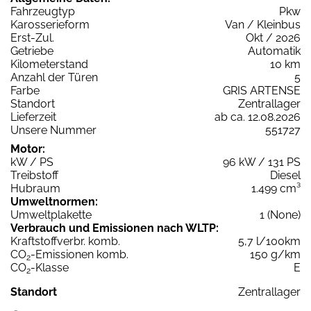
Fahrzeugtyp
Pkw
Karosserieform
Van / Kleinbus
Erst-Zul.
Okt / 2026
Getriebe
Automatik
Kilometerstand
10 km
Anzahl der Türen
5
Farbe
GRIS ARTENSE
Standort
Zentrallager
Lieferzeit
ab ca. 12.08.2026
Unsere Nummer
551727
Motor:
kW / PS
96 kW / 131 PS
Treibstoff
Diesel
Hubraum
1.499 cm³
Umweltnormen:
Umweltplakette
1 (None)
Verbrauch und Emissionen nach WLTP:
Kraftstoffverbr. komb.
5,7 l/100km
CO
-Emissionen komb.
150 g/km
2
CO
-Klasse
E
2
Standort
Zentrallager