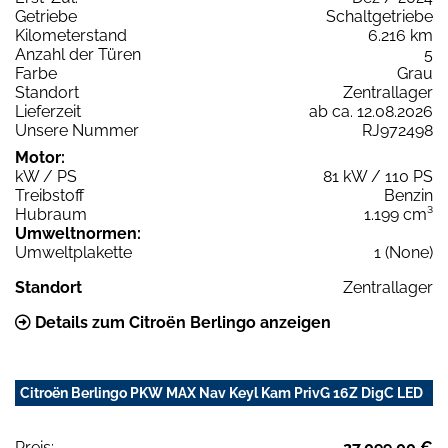
Getriebe
Schaltgetriebe
Kilometerstand
6.216 km
Anzahl der Türen
5
Farbe
Grau
Standort
Zentrallager
Lieferzeit
ab ca. 12.08.2026
Unsere Nummer
RJ972498
Motor:
kW / PS
81 kW / 110 PS
Treibstoff
Benzin
Hubraum
1.199 cm³
Umweltnormen:
Umweltplakette
1 (None)
Standort
Zentrallager
Details zum Citroën Berlingo anzeigen
Citroën Berlingo PKW MAX Nav Keyl Kam PrivG 16Z DigC LED
Preis:
27.099,00 €