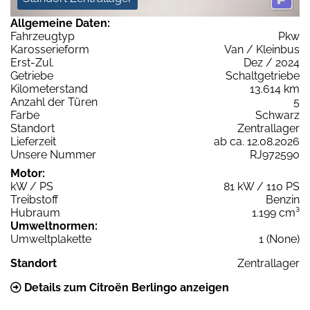
Allgemeine Daten:
Fahrzeugtyp
Pkw
Karosserieform
Van / Kleinbus
Erst-Zul.
Dez / 2024
Getriebe
Schaltgetriebe
Kilometerstand
13.614 km
Anzahl der Türen
5
Farbe
Schwarz
Standort
Zentrallager
Lieferzeit
ab ca. 12.08.2026
Unsere Nummer
RJ972590
Motor:
kW / PS
81 kW / 110 PS
Treibstoff
Benzin
Hubraum
1.199 cm³
Umweltnormen:
Umweltplakette
1 (None)
Standort
Zentrallager
Details zum Citroën Berlingo anzeigen