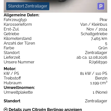
Standort Zentrallager
Allgemeine Daten:
Fahrzeugtyp
Pkw
Karosserieform
Van / Kleinbus
Erst-Zul.
Nov / 2024
Getriebe
Schaltgetriebe
Kilometerstand
7.465 km
Anzahl der Türen
5
Farbe
Grün
Standort
Zentrallager
Lieferzeit
ab ca. 12.08.2026
Unsere Nummer
RJ968390
Motor:
kW / PS
81 kW / 110 PS
Treibstoff
Benzin
Hubraum
1.199 cm³
Umweltnormen:
Umweltplakette
1 (None)
Standort
Zentrallager
Details zum Citroën Berlingo anzeigen