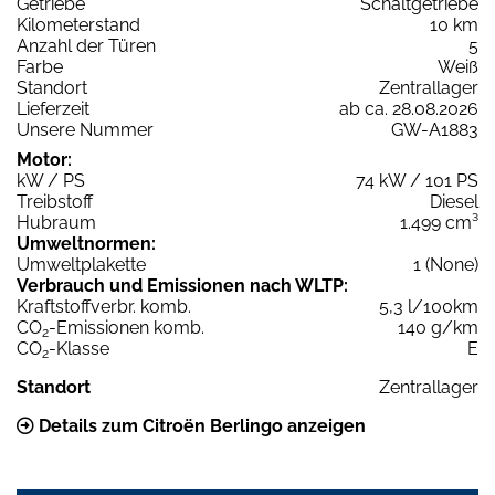
Getriebe
Schaltgetriebe
Kilometerstand
10 km
Anzahl der Türen
5
Farbe
Weiß
Standort
Zentrallager
Lieferzeit
ab ca. 28.08.2026
Unsere Nummer
GW-A1883
Motor:
kW / PS
74 kW / 101 PS
Treibstoff
Diesel
Hubraum
1.499 cm³
Umweltnormen:
Umweltplakette
1 (None)
Verbrauch und Emissionen nach WLTP:
Kraftstoffverbr. komb.
5,3 l/100km
CO
-Emissionen komb.
140 g/km
2
CO
-Klasse
E
2
Standort
Zentrallager
Details zum Citroën Berlingo anzeigen