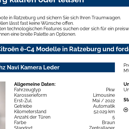
ote in Ratzeburg und sichern Sie sich Ihren Traumwagen.
len lässt fast keine Wünsche offen.
en technologischen Features suchen oder sich für ein preiswe
hnen eine breite Palette an Optionen.
itroën ë-C4 Modelle in Ratzeburg und forde
Pr
Shz Navi Kamera Leder
M
Allgemeine Daten:
U
Fahrzeugtyp
Pkw
Um
Karosserieform
Limousine
St
Erst-Zul.
Mai / 2022
Getriebe
Automatik
Kilometerstand
52.029 km
Anzahl der Türen
5
Farbe
Braun
Standort
Zentrallager