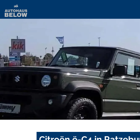
Citroën ë-C4 in Ratzebu