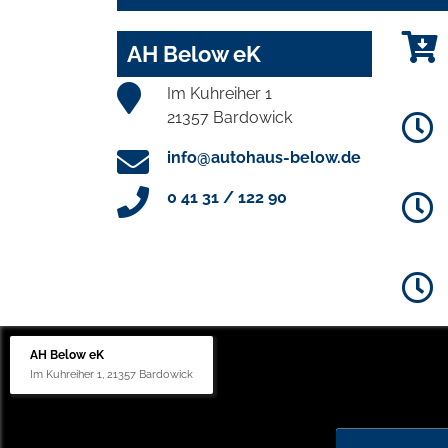
AH Below eK
Im Kuhreiher 1
21357 Bardowick
info@autohaus-below.de
0 41 31 / 122 90
AH Below eK
Im Kuhreiher 1, 21357 Bardowick