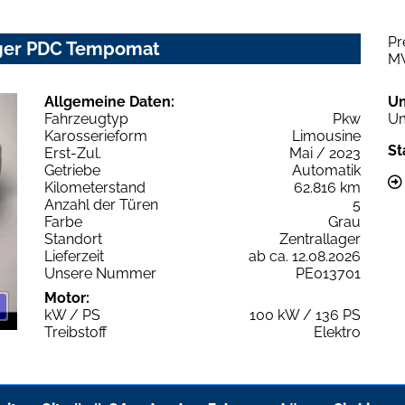
Pr
rger PDC Tempomat
M
Allgemeine Daten:
U
Fahrzeugtyp
Pkw
Um
Karosserieform
Limousine
St
Erst-Zul.
Mai / 2023
Getriebe
Automatik
Kilometerstand
62.816 km
Anzahl der Türen
5
Farbe
Grau
Standort
Zentrallager
Lieferzeit
ab ca. 12.08.2026
Unsere Nummer
PE013701
Motor:
kW / PS
100 kW / 136 PS
Treibstoff
Elektro