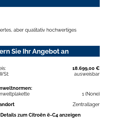
rtes, aber qualitativ hochwertiges
rn Sie Ihr Angebot an
eis:
18.699,00 €
WSt:
ausweisbar
mweltnormen:
weltplakette
1 (None)
andort
Zentrallager
Details zum Citroën ë-C4 anzeigen