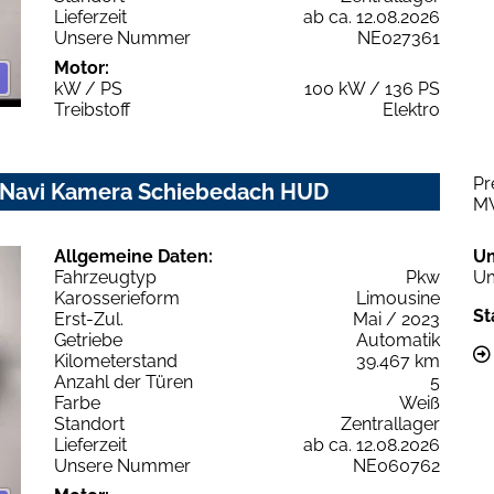
Lieferzeit
ab ca. 12.08.2026
Unsere Nummer
NE027361
Motor:
kW / PS
100 kW / 136 PS
Treibstoff
Elektro
Pr
z Navi Kamera Schiebedach HUD
M
Allgemeine Daten:
U
Fahrzeugtyp
Pkw
Um
Karosserieform
Limousine
St
Erst-Zul.
Mai / 2023
Getriebe
Automatik
Kilometerstand
39.467 km
Anzahl der Türen
5
Farbe
Weiß
Standort
Zentrallager
Lieferzeit
ab ca. 12.08.2026
Unsere Nummer
NE060762