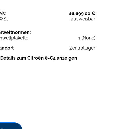
eis:
16.699,00 €
WSt:
ausweisbar
mweltnormen:
weltplakette
1 (None)
andort
Zentrallager
Details zum Citroën ë-C4 anzeigen