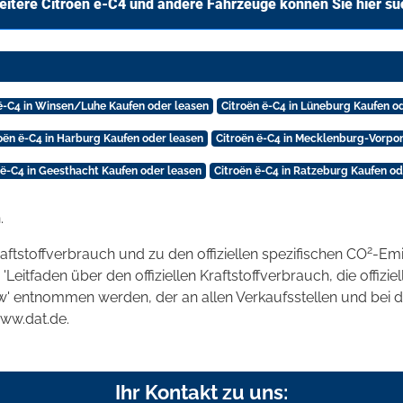
itere Citroën ë-C4 und andere Fahrzeuge können Sie hier s
 ë-C4 in Winsen/Luhe Kaufen oder leasen
Citroën ë-C4 in Lüneburg Kaufen o
oën ë-C4 in Harburg Kaufen oder leasen
Citroën ë-C4 in Mecklenburg-Vorpo
 ë-C4 in Geesthacht Kaufen oder leasen
Citroën ë-C4 in Ratzeburg Kaufen od
.
2
raftstoffverbrauch und zu den offiziellen spezifischen CO
-Emi
tfaden über den offiziellen Kraftstoffverbrauch, die offizie
kw' entnommen werden, der an allen Verkaufsstellen und bei
www.dat.de.
Ihr Kontakt zu uns: