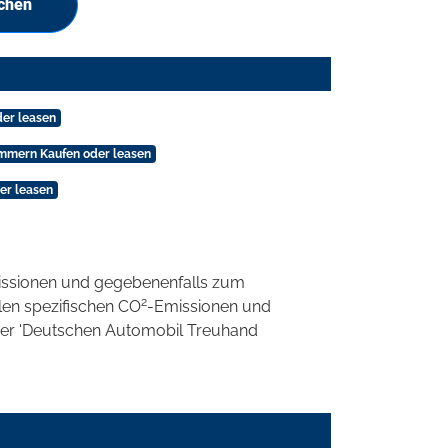
uchen
der leasen
mmern Kaufen oder leasen
er leasen
ssionen und gegebenenfalls zum
2
llen spezifischen CO
-Emissionen und
 der 'Deutschen Automobil Treuhand