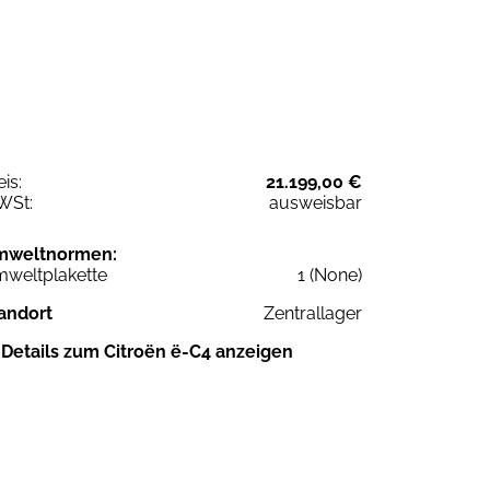
eis:
21.199,00 €
WSt:
ausweisbar
mweltnormen:
weltplakette
1 (None)
andort
Zentrallager
Details zum Citroën ë-C4 anzeigen