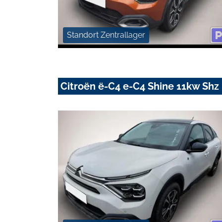
Standort Zentrallager
Citroën ë-C4 e-C4 Shine 11kw Sh