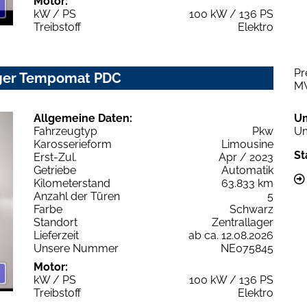
Motor:
kW / PS
100 kW / 136 PS
Treibstoff
Elektro
Pr
rger Tempomat PDC
M
Allgemeine Daten:
U
Fahrzeugtyp
Pkw
Um
Karosserieform
Limousine
St
Erst-Zul.
Apr / 2023
Getriebe
Automatik
Kilometerstand
63.833 km
Anzahl der Türen
5
Farbe
Schwarz
Standort
Zentrallager
Lieferzeit
ab ca. 12.08.2026
Unsere Nummer
NE075845
Motor:
kW / PS
100 kW / 136 PS
Treibstoff
Elektro