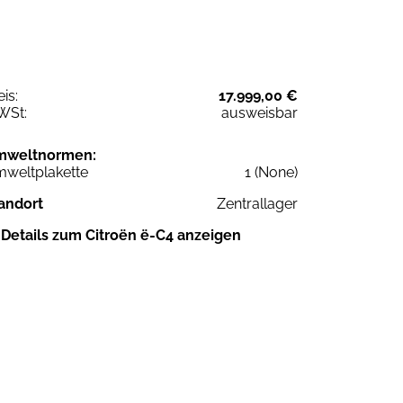
eis:
17.999,00 €
WSt:
ausweisbar
mweltnormen:
weltplakette
1 (None)
andort
Zentrallager
Details zum Citroën ë-C4 anzeigen