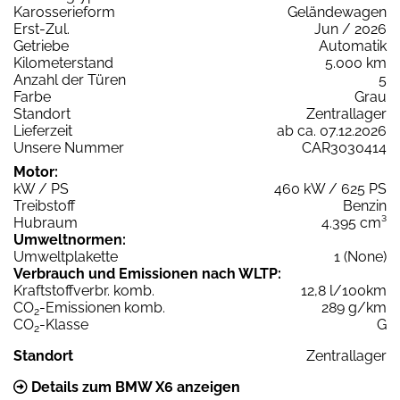
Karosserieform
Geländewagen
Erst-Zul.
Jun / 2026
Getriebe
Automatik
Kilometerstand
5.000 km
Anzahl der Türen
5
Farbe
Grau
Standort
Zentrallager
Lieferzeit
ab ca. 07.12.2026
Unsere Nummer
CAR3030414
Motor:
kW / PS
460 kW / 625 PS
Treibstoff
Benzin
Hubraum
4.395 cm³
Umweltnormen:
Umweltplakette
1 (None)
Verbrauch und Emissionen nach WLTP:
Kraftstoffverbr. komb.
12,8 l/100km
CO
-Emissionen komb.
289 g/km
2
CO
-Klasse
G
2
Standort
Zentrallager
Details zum BMW X6 anzeigen