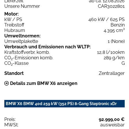
Lieferzeit
ab ca. 12.08.2026
Unsere Nummer
CAR3022801
Motor:
kW / PS
460 kW / 625 PS
Treibstoff
Benzin
Hubraum
4.395 cm³
Umweltnormen:
Umweltplakette
1 (None)
Verbrauch und Emissionen nach WLTP:
Kraftstoffverbr. komb.
12,8 l/100km
CO
-Emissionen komb.
289 g/km
2
CO
-Klasse
G
2
Standort
Zentrallager
Details zum BMW X6 anzeigen
BMW X6 BMW 40d 259 kW (352 PS) 8-Gang Steptronic xDr
Preis:
92.999,00 €
MWSt:
ausweisbar