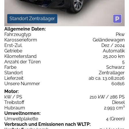
Standort Zentrallager
Allgemeine Daten:
Fahrzeugtyp
Pkw
Karosserieform
Geländewagen
Erst-Zul.
Dez / 2024
Getriebe
Automatik
Kilometerstand
25.200 km
Anzahl der Türen
5
Farbe
Schwarz
Standort
Zentrallager
Lieferzeit
ab ca. 13.08.2026
Unsere Nummer
60816
Motor:
kW / PS
210 kW / 286 PS
Treibstoff
Diesel
Hubraum
2.993 cm³
Umweltnormen:
Umweltplakette
4 (Green)
Verbrauch und Emissionen nach WLTP: