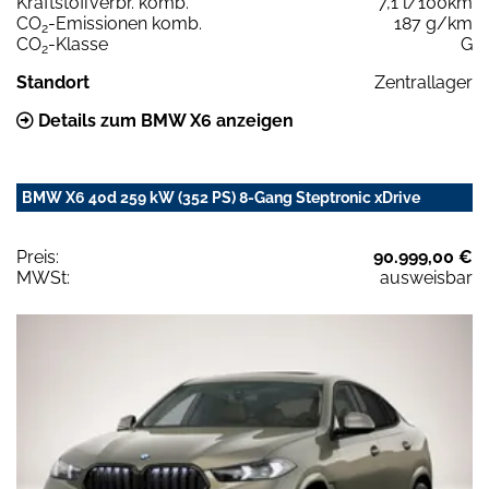
Kraftstoffverbr. komb.
7,1 l/100km
CO
-Emissionen komb.
187 g/km
2
CO
-Klasse
G
2
Standort
Zentrallager
Details zum BMW X6 anzeigen
BMW X6 40d 259 kW (352 PS) 8-Gang Steptronic xDrive
Preis:
90.999,00 €
MWSt:
ausweisbar