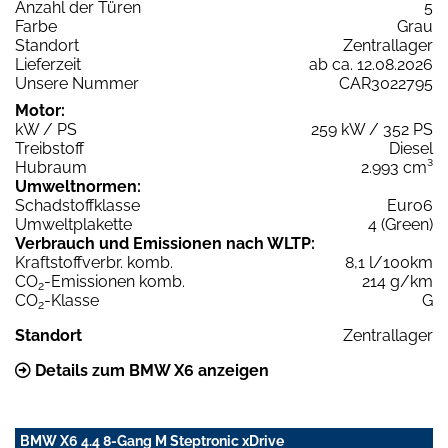
Anzahl der Türen
5
Farbe
Grau
Standort
Zentrallager
Lieferzeit
ab ca. 12.08.2026
Unsere Nummer
CAR3022795
Motor:
kW / PS
259 kW / 352 PS
Treibstoff
Diesel
Hubraum
2.993 cm³
Umweltnormen:
Schadstoffklasse
Euro6
Umweltplakette
4 (Green)
Verbrauch und Emissionen nach WLTP:
Kraftstoffverbr. komb.
8,1 l/100km
CO
-Emissionen komb.
214 g/km
2
CO
-Klasse
G
2
Standort
Zentrallager
Details zum BMW X6 anzeigen
BMW X6 4.4 8-Gang M Steptronic xDrive