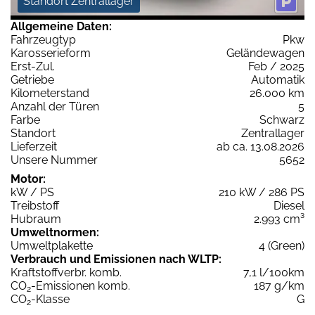
Standort Zentrallager
Allgemeine Daten:
Fahrzeugtyp
Pkw
Karosserieform
Geländewagen
Erst-Zul.
Feb / 2025
Getriebe
Automatik
Kilometerstand
26.000 km
Anzahl der Türen
5
Farbe
Schwarz
Standort
Zentrallager
Lieferzeit
ab ca. 13.08.2026
Unsere Nummer
5652
Motor:
kW / PS
210 kW / 286 PS
Treibstoff
Diesel
Hubraum
2.993 cm³
Umweltnormen:
Umweltplakette
4 (Green)
Verbrauch und Emissionen nach WLTP:
Kraftstoffverbr. komb.
7,1 l/100km
CO
-Emissionen komb.
187 g/km
2
CO
-Klasse
G
2