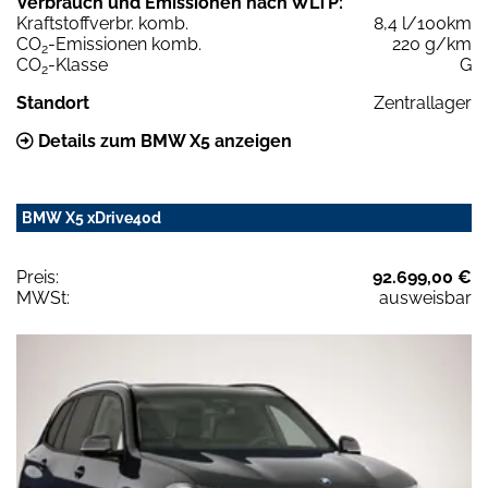
Verbrauch und Emissionen nach WLTP:
Kraftstoffverbr. komb.
8,4 l/100km
CO
-Emissionen komb.
220 g/km
2
CO
-Klasse
G
2
Standort
Zentrallager
Details zum BMW X5 anzeigen
BMW X5 xDrive40d
Preis:
92.699,00 €
MWSt:
ausweisbar