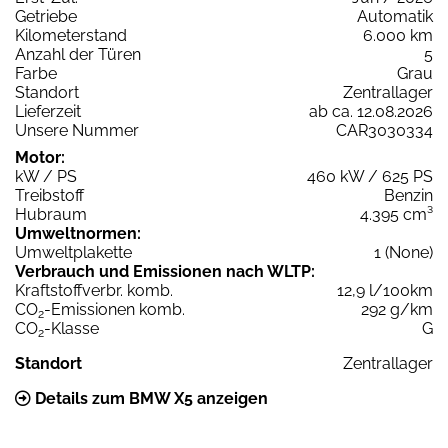
Getriebe
Automatik
Kilometerstand
6.000 km
Anzahl der Türen
5
Farbe
Grau
Standort
Zentrallager
Lieferzeit
ab ca. 12.08.2026
Unsere Nummer
CAR3030334
Motor:
kW / PS
460 kW / 625 PS
Treibstoff
Benzin
Hubraum
4.395 cm³
Umweltnormen:
Umweltplakette
1 (None)
Verbrauch und Emissionen nach WLTP:
Kraftstoffverbr. komb.
12,9 l/100km
CO
-Emissionen komb.
292 g/km
2
CO
-Klasse
G
2
Standort
Zentrallager
Details zum BMW X5 anzeigen