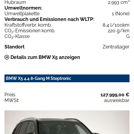
Hubraum
2.993 cm³
Umweltnormen:
Umweltplakette
1 (None)
Verbrauch und Emissionen nach WLTP:
Kraftstoffverbr. komb.
8,4 l/100km
CO
-Emissionen komb.
220 g/km
2
CO
-Klasse
G
2
Standort
Zentrallager
Details zum BMW X5 anzeigen
BMW X5 4.4 8-Gang M Steptronic
Preis:
127.999,00 €
MWSt:
ausweisbar