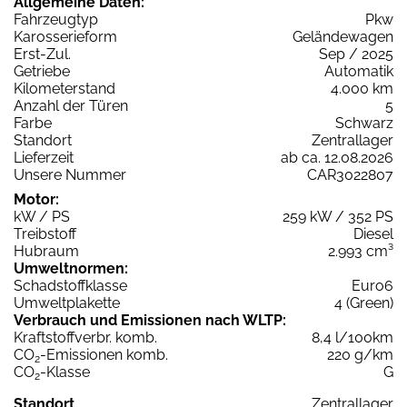
Allgemeine Daten:
Fahrzeugtyp
Pkw
Karosserieform
Geländewagen
Erst-Zul.
Sep / 2025
Getriebe
Automatik
Kilometerstand
4.000 km
Anzahl der Türen
5
Farbe
Schwarz
Standort
Zentrallager
Lieferzeit
ab ca. 12.08.2026
Unsere Nummer
CAR3022807
Motor:
kW / PS
259 kW / 352 PS
Treibstoff
Diesel
Hubraum
2.993 cm³
Umweltnormen:
Schadstoffklasse
Euro6
Umweltplakette
4 (Green)
Verbrauch und Emissionen nach WLTP:
Kraftstoffverbr. komb.
8,4 l/100km
CO
-Emissionen komb.
220 g/km
2
CO
-Klasse
G
2
Standort
Zentrallager