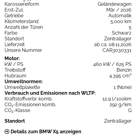
Karosserieform
Geländewagen
Erst-Zul.
Mär / 2026
Getriebe
Automatik
Kilometerstand
5.000 km
Anzahl der Türen
5
Farbe
Schwarz
Standort
Zentrallager
Lieferzeit
ab ca. 08.11.2026
Unsere Nummer
CAR3030331
Motor:
kW / PS
460 kW / 625 PS
Treibstoff
Benzin
Hubraum
4.395 cm³
Umweltnormen:
Umweltplakette
1 (None)
Verbrauch und Emissionen nach WLTP:
Kraftstoffverbr. komb.
12,9 l/100km
CO
-Emissionen komb.
292 g/km
2
CO
-Klasse
G
2
Standort
Zentrallager
Details zum BMW X5 anzeigen