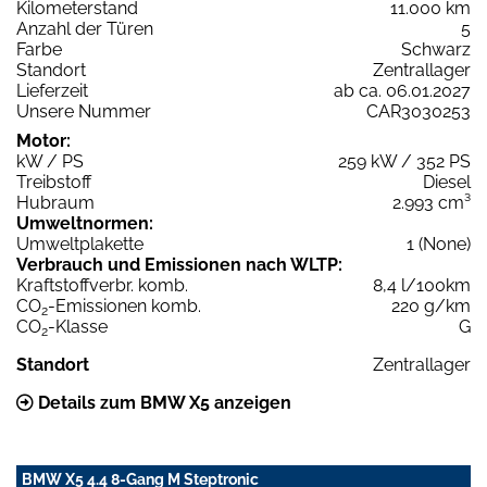
Kilometerstand
11.000 km
Anzahl der Türen
5
Farbe
Schwarz
Standort
Zentrallager
Lieferzeit
ab ca. 06.01.2027
Unsere Nummer
CAR3030253
Motor:
kW / PS
259 kW / 352 PS
Treibstoff
Diesel
Hubraum
2.993 cm³
Umweltnormen:
Umweltplakette
1 (None)
Verbrauch und Emissionen nach WLTP:
Kraftstoffverbr. komb.
8,4 l/100km
CO
-Emissionen komb.
220 g/km
2
CO
-Klasse
G
2
Standort
Zentrallager
Details zum BMW X5 anzeigen
BMW X5 4.4 8-Gang M Steptronic