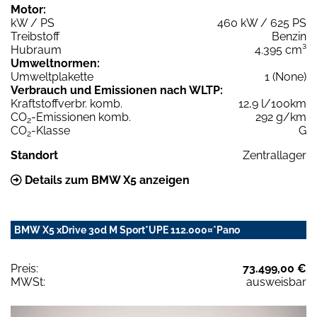
Motor:
kW / PS
460 kW / 625 PS
Treibstoff
Benzin
Hubraum
4.395 cm³
Umweltnormen:
Umweltplakette
1 (None)
Verbrauch und Emissionen nach WLTP:
Kraftstoffverbr. komb.
12,9 l/100km
CO
-Emissionen komb.
292 g/km
2
CO
-Klasse
G
2
Standort
Zentrallager
Details zum BMW X5 anzeigen
BMW X5 xDrive 30d M Sport*UPE 112.000¤*Pano
Preis:
73.499,00 €
MWSt:
ausweisbar