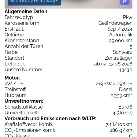
Standort Zentrallager
Allgemeine Daten:
Fahrzeugtyp
Pkw
Karosserieform
Geländewagen
Erst-Zul.
Sep / 2024
Getriebe
Automatik
Kilometerstand
25.000 km
Anzahl der Türen
5
Farbe
Schwarz
Standort
Zentrallager
Lieferzeit
ab ca. 13.08.2026
Unsere Nummer
43230
Motor:
kW / PS
219 kW / 298 PS
Treibstoff
Diesel
Hubraum
2.993 cm³
Umweltnormen:
Schadstoffklasse
Euro6
Umweltplakette
4 (Green)
Verbrauch und Emissionen nach WLTP:
Kraftstoffverbr. komb.
7,1 l/100km
CO
-Emissionen komb.
186 g/km
2
CO
-Klasse
G