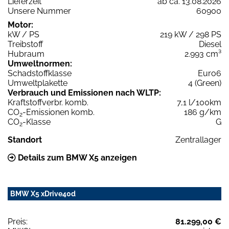
Lieferzeit
ab ca. 13.08.2026
Unsere Nummer
60900
Motor:
kW / PS
219 kW / 298 PS
Treibstoff
Diesel
Hubraum
2.993 cm³
Umweltnormen:
Schadstoffklasse
Euro6
Umweltplakette
4 (Green)
Verbrauch und Emissionen nach WLTP:
Kraftstoffverbr. komb.
7,1 l/100km
CO
-Emissionen komb.
186 g/km
2
CO
-Klasse
G
2
Standort
Zentrallager
Details zum BMW X5 anzeigen
BMW X5 xDrive40d
Preis:
81.299,00 €