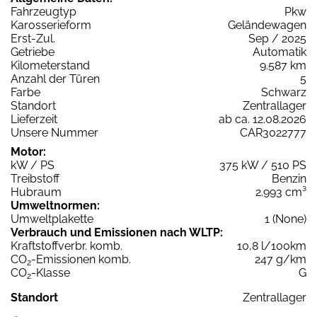
Fahrzeugtyp
Pkw
Karosserieform
Geländewagen
Erst-Zul.
Sep / 2025
Getriebe
Automatik
Kilometerstand
9.587 km
Anzahl der Türen
5
Farbe
Schwarz
Standort
Zentrallager
Lieferzeit
ab ca. 12.08.2026
Unsere Nummer
CAR3022777
Motor:
kW / PS
375 kW / 510 PS
Treibstoff
Benzin
Hubraum
2.993 cm³
Umweltnormen:
Umweltplakette
1 (None)
Verbrauch und Emissionen nach WLTP:
Kraftstoffverbr. komb.
10,8 l/100km
CO
-Emissionen komb.
247 g/km
2
CO
-Klasse
G
2
Standort
Zentrallager