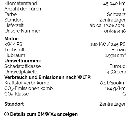
Kilometerstand
45.040 km
Anzahl der Türen
5
Farbe
Schwarz
Standort
Zentrallager
Lieferzeit
ab ca. 12.08.2026
Unsere Nummer
09R45498
Motor:
kW / PS
180 kW / 245 PS
Treibstoff
Benzin
Hubraum
1.998 cm³
Umweltnormen:
Schadstoffklasse
Euro6d
Umweltplakette
4 (Green)
Verbrauch und Emissionen nach WLTP:
Kraftstoffverbr. komb.
8,1 l/100km
CO
-Emissionen komb.
184 g/km
2
CO
-Klasse
G
2
Standort
Zentrallager
Details zum BMW X4 anzeigen