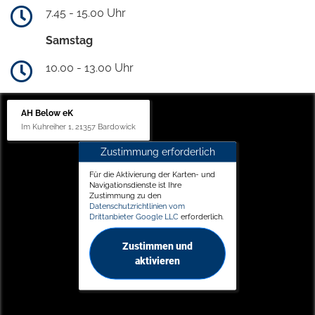
7.45 - 15.00 Uhr
Samstag
10.00 - 13.00 Uhr
AH Below eK
Im Kuhreiher 1, 21357 Bardowick
Zustimmung erforderlich
Für die Aktivierung der Karten- und
Navigationsdienste ist Ihre
Zustimmung zu den
Datenschutzrichtlinien vom
Drittanbieter Google LLC
erforderlich.
Zustimmen und
aktivieren