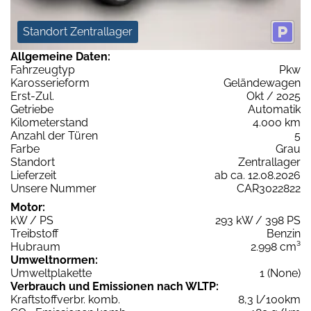
Standort Zentrallager
Allgemeine Daten:
Fahrzeugtyp
Pkw
Karosserieform
Geländewagen
Erst-Zul.
Okt / 2025
Getriebe
Automatik
Kilometerstand
4.000 km
Anzahl der Türen
5
Farbe
Grau
Standort
Zentrallager
Lieferzeit
ab ca. 12.08.2026
Unsere Nummer
CAR3022822
Motor:
kW / PS
293 kW / 398 PS
Treibstoff
Benzin
Hubraum
2.998 cm³
Umweltnormen:
Umweltplakette
1 (None)
Verbrauch und Emissionen nach WLTP:
Kraftstoffverbr. komb.
8,3 l/100km