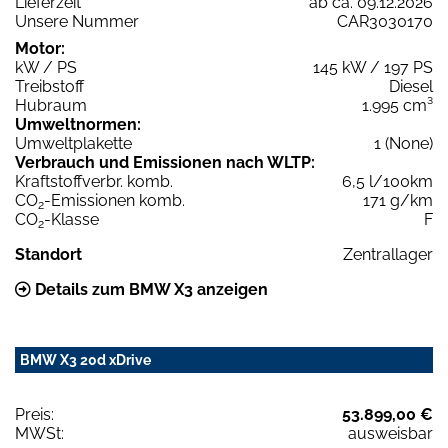
Lieferzeit
ab ca. 09.12.2026
Unsere Nummer
CAR3030170
Motor:
kW / PS
145 kW / 197 PS
Treibstoff
Diesel
Hubraum
1.995 cm³
Umweltnormen:
Umweltplakette
1 (None)
Verbrauch und Emissionen nach WLTP:
Kraftstoffverbr. komb.
6,5 l/100km
CO
-Emissionen komb.
171 g/km
2
CO
-Klasse
F
2
Standort
Zentrallager
Details zum BMW X3 anzeigen
BMW X3 20d xDrive
Preis:
53.899,00 €
MWSt:
ausweisbar