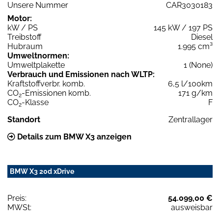
Unsere Nummer
CAR3030183
Motor:
kW / PS
145 kW / 197 PS
Treibstoff
Diesel
Hubraum
1.995 cm³
Umweltnormen:
Umweltplakette
1 (None)
Verbrauch und Emissionen nach WLTP:
Kraftstoffverbr. komb.
6,5 l/100km
CO
-Emissionen komb.
171 g/km
2
CO
-Klasse
F
2
Standort
Zentrallager
Details zum BMW X3 anzeigen
BMW X3 20d xDrive
Preis:
54.099,00 €
MWSt:
ausweisbar