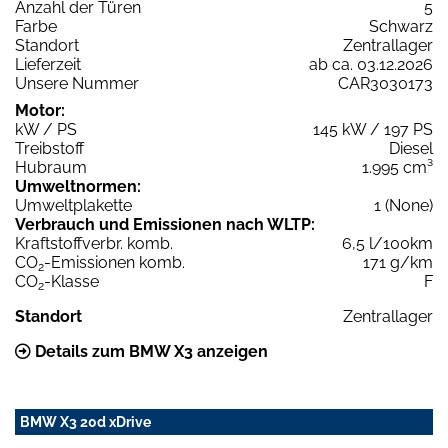
Anzahl der Türen
5
Farbe
Schwarz
Standort
Zentrallager
Lieferzeit
ab ca. 03.12.2026
Unsere Nummer
CAR3030173
Motor:
kW / PS
145 kW / 197 PS
Treibstoff
Diesel
Hubraum
1.995 cm³
Umweltnormen:
Umweltplakette
1 (None)
Verbrauch und Emissionen nach WLTP:
Kraftstoffverbr. komb.
6,5 l/100km
CO
-Emissionen komb.
171 g/km
2
CO
-Klasse
F
2
Standort
Zentrallager
Details zum BMW X3 anzeigen
BMW X3 20d xDrive