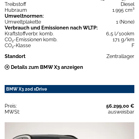
Treibstoff
Diesel
Hubraum
1.995 cm³
Umweltnormen:
Umweltplakette
1 (None)
Verbrauch und Emissionen nach WLTP:
Kraftstoffverbr. komb.
6,5 l/100km
CO
-Emissionen komb.
171 g/km
2
CO
-Klasse
F
2
Standort
Zentrallager
Details zum BMW X3 anzeigen
BMW X3 20d xDrive
Preis:
56.299,00 €
MWSt:
ausweisbar