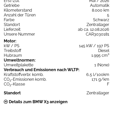
Erst-Zul.
Mai / 2026
Getriebe
Automatik
Kilometerstand
8.000 km
Anzahl der Türen
5
Farbe
Schwarz
Standort
Zentrallager
Lieferzeit
ab ca. 12.08.2026
Unsere Nummer
CAR3030181
Motor:
kW / PS
145 kW / 197 PS
Treibstoff
Diesel
Hubraum
1.995 cm³
Umweltnormen:
Umweltplakette
1 (None)
Verbrauch und Emissionen nach WLTP:
Kraftstoffverbr. komb.
6,5 l/100km
CO
-Emissionen komb.
171 g/km
2
CO
-Klasse
F
2
Standort
Zentrallager
Details zum BMW X3 anzeigen