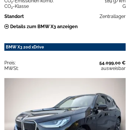
CO
-Emissionen komb.
189 g/km
2
CO
-Klasse
G
2
Standort
Zentrallager
Details zum BMW X3 anzeigen
BMW X3 20d xDrive
Preis:
54.099,00 €
MWSt:
ausweisbar