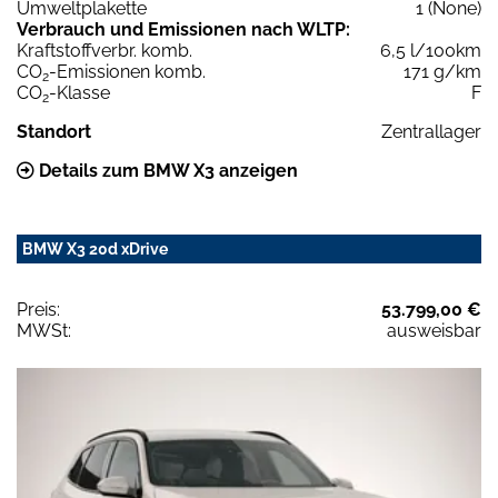
Umweltplakette
1 (None)
Verbrauch und Emissionen nach WLTP:
Kraftstoffverbr. komb.
6,5 l/100km
CO
-Emissionen komb.
171 g/km
2
CO
-Klasse
F
2
Standort
Zentrallager
Details zum BMW X3 anzeigen
BMW X3 20d xDrive
Preis:
53.799,00 €
MWSt:
ausweisbar