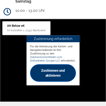
Samstag
10.00 - 13.00 Uhr
AH Below eK
Im Kuhreiher 1, 21357 Bardowick
Zustimmung erforderlich
Für die Aktivierung der Karten- und
Navigationsdienste ist Ihre
Zustimmung zu den
Datenschutzrichtlinien vom
Drittanbieter Google LLC
erforderlich.
Zustimmen und
aktivieren