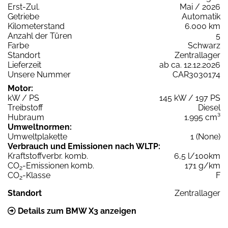
Erst-Zul.
Mai / 2026
Getriebe
Automatik
Kilometerstand
6.000 km
Anzahl der Türen
5
Farbe
Schwarz
Standort
Zentrallager
Lieferzeit
ab ca. 12.12.2026
Unsere Nummer
CAR3030174
Motor:
kW / PS
145 kW / 197 PS
Treibstoff
Diesel
Hubraum
1.995 cm³
Umweltnormen:
Umweltplakette
1 (None)
Verbrauch und Emissionen nach WLTP:
Kraftstoffverbr. komb.
6,5 l/100km
CO
-Emissionen komb.
171 g/km
2
CO
-Klasse
F
2
Standort
Zentrallager
Details zum BMW X3 anzeigen