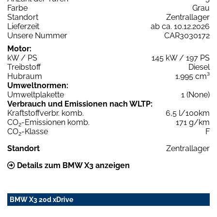
Farbe
Grau
Standort
Zentrallager
Lieferzeit
ab ca. 10.12.2026
Unsere Nummer
CAR3030172
Motor:
kW / PS
145 kW / 197 PS
Treibstoff
Diesel
Hubraum
1.995 cm³
Umweltnormen:
Umweltplakette
1 (None)
Verbrauch und Emissionen nach WLTP:
Kraftstoffverbr. komb.
6,5 l/100km
CO
-Emissionen komb.
171 g/km
2
CO
-Klasse
F
2
Standort
Zentrallager
Details zum BMW X3 anzeigen
BMW X3 20d xDrive