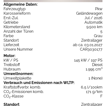
Allgemeine Daten:
Fahrzeugtyp
Pkw
Karosserieform
Geländewagen
Erst-Zul.
Jul / 2026
Getriebe
Automatik
Kilometerstand
9.500 km
Anzahl der Türen
5
Farbe
Grau
Standort
Zentrallager
Lieferzeit
ab ca. 03.01.2027
Unsere Nummer
CAR3030177
Motor:
kW / PS
145 kW / 197 PS
Treibstoff
Diesel
Hubraum
1.995 cm³
Umweltnormen:
Umweltplakette
1 (None)
Verbrauch und Emissionen nach WLTP:
Kraftstoffverbr. komb.
6,5 l/100km
CO
-Emissionen komb.
171 g/km
2
CO
-Klasse
F
2
Standort
Zentrallager