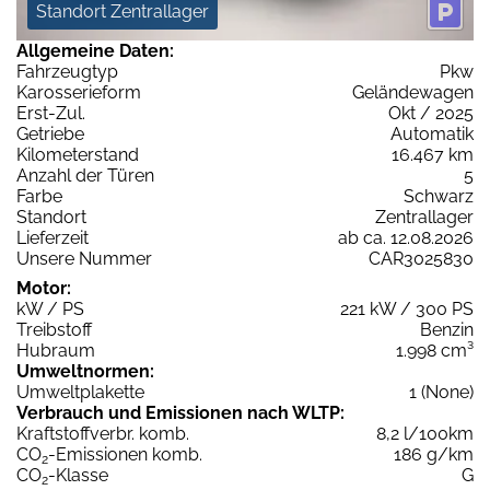
Standort Zentrallager
Allgemeine Daten:
Fahrzeugtyp
Pkw
Karosserieform
Geländewagen
Erst-Zul.
Okt / 2025
Getriebe
Automatik
Kilometerstand
16.467 km
Anzahl der Türen
5
Farbe
Schwarz
Standort
Zentrallager
Lieferzeit
ab ca. 12.08.2026
Unsere Nummer
CAR3025830
Motor:
kW / PS
221 kW / 300 PS
Treibstoff
Benzin
Hubraum
1.998 cm³
Umweltnormen:
Umweltplakette
1 (None)
Verbrauch und Emissionen nach WLTP:
Kraftstoffverbr. komb.
8,2 l/100km
CO
-Emissionen komb.
186 g/km
2
CO
-Klasse
G
2