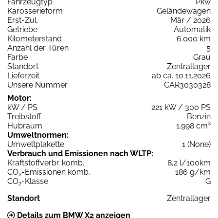
Fahrzeugtyp
Pkw
Karosserieform
Geländewagen
Erst-Zul.
Mär / 2026
Getriebe
Automatik
Kilometerstand
6.000 km
Anzahl der Türen
5
Farbe
Grau
Standort
Zentrallager
Lieferzeit
ab ca. 10.11.2026
Unsere Nummer
CAR3030328
Motor:
kW / PS
221 kW / 300 PS
Treibstoff
Benzin
Hubraum
1.998 cm³
Umweltnormen:
Umweltplakette
1 (None)
Verbrauch und Emissionen nach WLTP:
Kraftstoffverbr. komb.
8,2 l/100km
CO
-Emissionen komb.
186 g/km
2
CO
-Klasse
G
2
Standort
Zentrallager
Details zum BMW X2 anzeigen