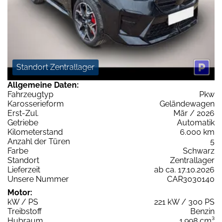
Standort Zentrallager
Allgemeine Daten:
Fahrzeugtyp
Pkw
Karosserieform
Geländewagen
Erst-Zul.
Mär / 2026
Getriebe
Automatik
Kilometerstand
6.000 km
Anzahl der Türen
5
Farbe
Schwarz
Standort
Zentrallager
Lieferzeit
ab ca. 17.10.2026
Unsere Nummer
CAR3030140
Motor:
kW / PS
221 kW / 300 PS
Treibstoff
Benzin
Hubraum
1.998 cm³