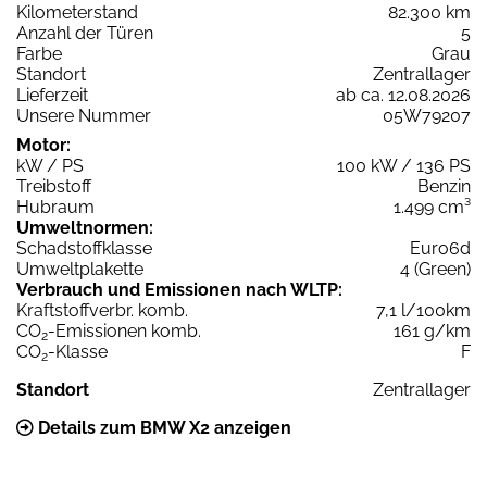
Kilometerstand
82.300 km
Anzahl der Türen
5
Farbe
Grau
Standort
Zentrallager
Lieferzeit
ab ca. 12.08.2026
Unsere Nummer
05W79207
Motor:
kW / PS
100 kW / 136 PS
Treibstoff
Benzin
Hubraum
1.499 cm³
Umweltnormen:
Schadstoffklasse
Euro6d
Umweltplakette
4 (Green)
Verbrauch und Emissionen nach WLTP:
Kraftstoffverbr. komb.
7,1 l/100km
CO
-Emissionen komb.
161 g/km
2
CO
-Klasse
F
2
Standort
Zentrallager
Details zum BMW X2 anzeigen