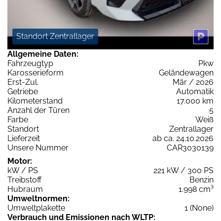
Standort Zentrallager
Allgemeine Daten:
Fahrzeugtyp
Pkw
Karosserieform
Geländewagen
Erst-Zul.
Mär / 2026
Getriebe
Automatik
Kilometerstand
17.000 km
Anzahl der Türen
5
Farbe
Weiß
Standort
Zentrallager
Lieferzeit
ab ca. 24.10.2026
Unsere Nummer
CAR3030139
Motor:
kW / PS
221 kW / 300 PS
Treibstoff
Benzin
Hubraum
1.998 cm³
Umweltnormen:
Umweltplakette
1 (None)
Verbrauch und Emissionen nach WLTP: