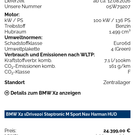
Lieferzeit
ab ca. 12.08.2026
Unsere Nummer
05W79207
Motor:
kW / PS
100 kW / 136 PS
Treibstoff
Benzin
Hubraum
1.499 cm³
Umweltnormen:
Schadstoffklasse
Euro6d
Umweltplakette
4 (Green)
Verbrauch und Emissionen nach WLTP:
Kraftstoffverbr. komb.
7,1 l/100km
CO
-Emissionen komb.
161 g/km
2
CO
-Klasse
F
2
Standort
Zentrallager
Details zum BMW X2 anzeigen
BMW X2 sDrive20i Steptronic M Sport Nav Harman HUD
Preis:
24.399,00 €