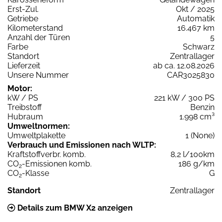
Erst-Zul.
Okt / 2025
Getriebe
Automatik
Kilometerstand
16.467 km
Anzahl der Türen
5
Farbe
Schwarz
Standort
Zentrallager
Lieferzeit
ab ca. 12.08.2026
Unsere Nummer
CAR3025830
Motor:
kW / PS
221 kW / 300 PS
Treibstoff
Benzin
Hubraum
1.998 cm³
Umweltnormen:
Umweltplakette
1 (None)
Verbrauch und Emissionen nach WLTP:
Kraftstoffverbr. komb.
8,2 l/100km
CO
-Emissionen komb.
186 g/km
2
CO
-Klasse
G
2
Standort
Zentrallager
Details zum BMW X2 anzeigen