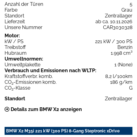
Anzahl der Türen
5
Farbe
Grau
Standort
Zentrallager
Lieferzeit
ab ca. 10.11.2026
Unsere Nummer
CAR3030328
Motor:
kW / PS
221 kW / 300 PS
Treibstoff
Benzin
Hubraum
1.998 cm³
Umweltnormen:
Umweltplakette
1 (None)
Verbrauch und Emissionen nach WLTP:
Kraftstoffverbr. komb.
8,2 l/100km
CO
-Emissionen komb.
186 g/km
2
CO
-Klasse
G
2
Standort
Zentrallager
Details zum BMW X2 anzeigen
BMW X2 M35i 221 kW (300 PS) 8-Gang Steptronic xDrive