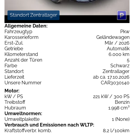
Standort Zentrallager
Allgemeine Daten:
Fahrzeugtyp
Pkw
Karosserieform
Geländewagen
Erst-Zul.
Mär / 2026
Getriebe
Automatik
Kilometerstand
6.000 km
Anzahl der Türen
5
Farbe
Schwarz
Standort
Zentrallager
Lieferzeit
ab ca. 17.10.2026
Unsere Nummer
CAR3030140
Motor:
kW / PS
221 kW / 300 PS
Treibstoff
Benzin
Hubraum
1.998 cm³
Umweltnormen:
Umweltplakette
1 (None)
Verbrauch und Emissionen nach WLTP:
Kraftstoffverbr. komb.
8,2 l/100km