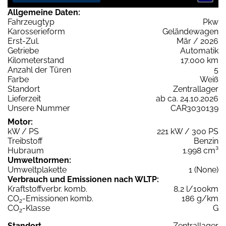
Allgemeine Daten:
Fahrzeugtyp
Pkw
Karosserieform
Geländewagen
Erst-Zul.
Mär / 2026
Getriebe
Automatik
Kilometerstand
17.000 km
Anzahl der Türen
5
Farbe
Weiß
Standort
Zentrallager
Lieferzeit
ab ca. 24.10.2026
Unsere Nummer
CAR3030139
Motor:
kW / PS
221 kW / 300 PS
Treibstoff
Benzin
Hubraum
1.998 cm³
Umweltnormen:
Umweltplakette
1 (None)
Verbrauch und Emissionen nach WLTP:
Kraftstoffverbr. komb.
8,2 l/100km
CO
-Emissionen komb.
186 g/km
2
CO
-Klasse
G
2
Standort
Zentrallager