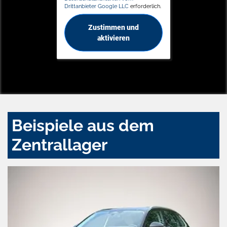
Drittanbieter Google LLC
erforderlich.
Zustimmen und
aktivieren
Beispiele aus dem
Zentrallager