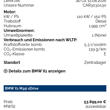
Lieferzeit
ab ca. 12.08.2026
Unsere Nummer
CAR3030130
Motor:
kW / PS
110 kW / 150 PS
Treibstoff
Diesel
Hubraum
1.995 cm³
Umweltnormen:
Umweltplakette
1 (None)
Verbrauch und Emissionen nach WLTP:
Kraftstoffverbr. komb.
5,3 l/100km
CO
-Emissionen komb.
139 g/km
2
CO
-Klasse
E
2
Standort
Zentrallager
Details zum BMW X1 anzeigen
BMW X1 M35i xDrive
Preis:
53.899,00 €
MWSt:
ausweisbar