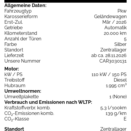
Allgemeine Daten:
Fahrzeugtyp
Pkw
Karosserieform
Geländewagen
Erst-Zul.
Mär / 2026
Getriebe
Automatik
Kilometerstand
20.000 km
Anzahl der Türen
5
Farbe
Silber
Standort
Zentrallager
Lieferzeit
ab ca. 28.11.2026
Unsere Nummer
CAR3030131
Motor:
kW / PS
110 kW / 150 PS
Treibstoff
Diesel
Hubraum
1.995 cm³
Umweltnormen:
Umweltplakette
1 (None)
Verbrauch und Emissionen nach WLTP:
Kraftstoffverbr. komb.
5,3 l/100km
CO
-Emissionen komb.
139 g/km
2
CO
-Klasse
E
2
Standort
Zentrallager