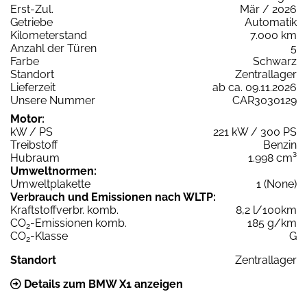
Erst-Zul.
Mär / 2026
Getriebe
Automatik
Kilometerstand
7.000 km
Anzahl der Türen
5
Farbe
Schwarz
Standort
Zentrallager
Lieferzeit
ab ca. 09.11.2026
Unsere Nummer
CAR3030129
Motor:
kW / PS
221 kW / 300 PS
Treibstoff
Benzin
Hubraum
1.998 cm³
Umweltnormen:
Umweltplakette
1 (None)
Verbrauch und Emissionen nach WLTP:
Kraftstoffverbr. komb.
8,2 l/100km
CO
-Emissionen komb.
185 g/km
2
CO
-Klasse
G
2
Standort
Zentrallager
Details zum BMW X1 anzeigen