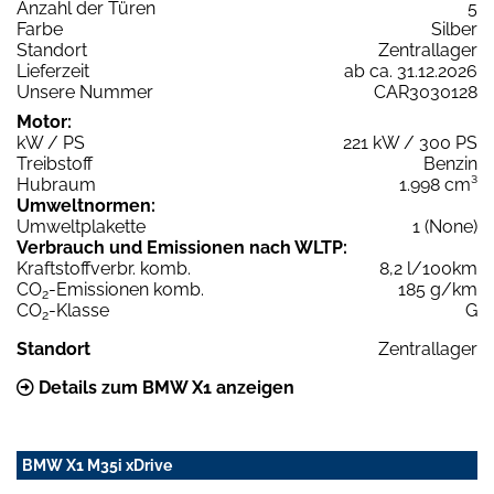
Anzahl der Türen
5
Farbe
Silber
Standort
Zentrallager
Lieferzeit
ab ca. 31.12.2026
Unsere Nummer
CAR3030128
Motor:
kW / PS
221 kW / 300 PS
Treibstoff
Benzin
Hubraum
1.998 cm³
Umweltnormen:
Umweltplakette
1 (None)
Verbrauch und Emissionen nach WLTP:
Kraftstoffverbr. komb.
8,2 l/100km
CO
-Emissionen komb.
185 g/km
2
CO
-Klasse
G
2
Standort
Zentrallager
Details zum BMW X1 anzeigen
BMW X1 M35i xDrive