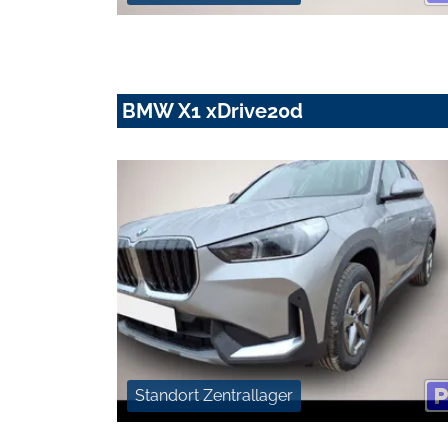
BMW X1 xDrive20d
Standort Zentrallager