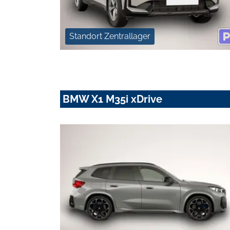
Standort Zentrallager
BMW X1 M35i xDrive