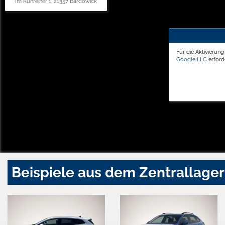
Im Kuhreiher 1, 21357 Bardowick
Für die Aktivierun
Google LLC
erforde
Beispiele aus dem Zentrallager