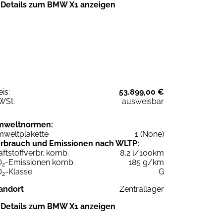
Details zum BMW X1 anzeigen
eis:
53.899,00 €
WSt:
ausweisbar
mweltnormen:
weltplakette
1 (None)
rbrauch und Emissionen nach WLTP:
aftstoffverbr. komb.
8,2 l/100km
O
-Emissionen komb.
185 g/km
2
O
-Klasse
G
2
andort
Zentrallager
Details zum BMW X1 anzeigen