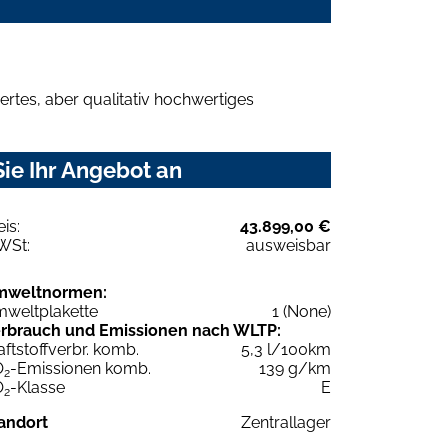
rtes, aber qualitativ hochwertiges
ie Ihr Angebot an
eis:
43.899,00 €
WSt:
ausweisbar
mweltnormen:
weltplakette
1 (None)
rbrauch und Emissionen nach WLTP:
aftstoffverbr. komb.
5,3 l/100km
O
-Emissionen komb.
139 g/km
2
O
-Klasse
E
2
andort
Zentrallager