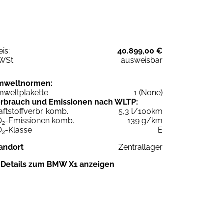
eis:
40.899,00 €
WSt:
ausweisbar
mweltnormen:
weltplakette
1 (None)
rbrauch und Emissionen nach WLTP:
aftstoffverbr. komb.
5,3 l/100km
O
-Emissionen komb.
139 g/km
2
O
-Klasse
E
2
andort
Zentrallager
Details zum BMW X1 anzeigen