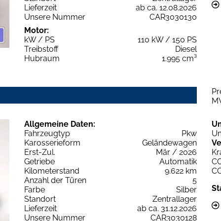
Lieferzeit
ab ca. 12.08.2026
Unsere Nummer
CAR3030130
Motor:
kW / PS
110 kW / 150 PS
Treibstoff
Diesel
Hubraum
1.995 cm³
Pr
M
Allgemeine Daten:
U
Fahrzeugtyp
Pkw
Um
Karosserieform
Geländewagen
Ve
Erst-Zul.
Mär / 2026
Kr
Getriebe
Automatik
C
Kilometerstand
9.622 km
C
Anzahl der Türen
5
St
Farbe
Silber
Standort
Zentrallager
Lieferzeit
ab ca. 31.12.2026
Unsere Nummer
CAR3030128