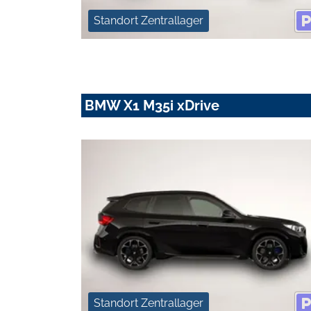
Standort Zentrallager
BMW X1 M35i xDrive
Standort Zentrallager