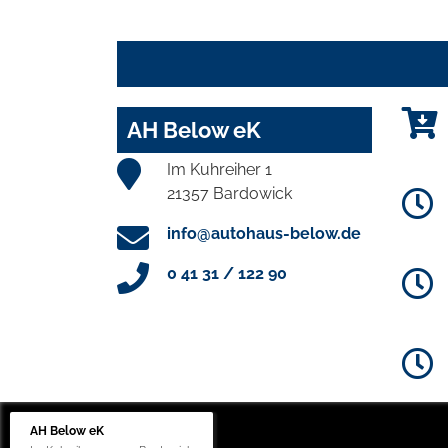
AH Below eK
Im Kuhreiher 1
21357 Bardowick
info@autohaus-below.de
0 41 31 / 122 90
AH Below eK