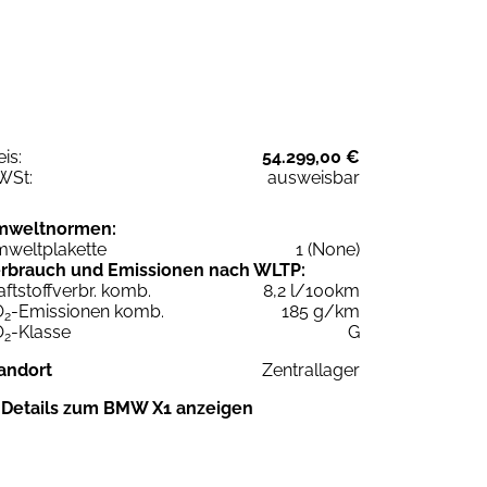
eis:
54.299,00 €
WSt:
ausweisbar
mweltnormen:
weltplakette
1 (None)
rbrauch und Emissionen nach WLTP:
aftstoffverbr. komb.
8,2 l/100km
O
-Emissionen komb.
185 g/km
2
O
-Klasse
G
2
andort
Zentrallager
Details zum BMW X1 anzeigen