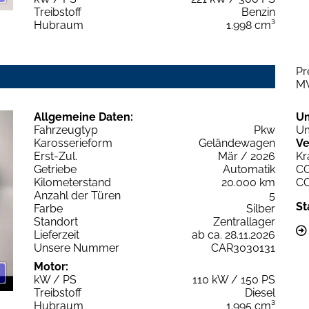
Treibstoff
Benzin
Hubraum
1.998 cm³
Pr
M
Allgemeine Daten:
U
Fahrzeugtyp
Pkw
Um
Karosserieform
Geländewagen
Ve
Erst-Zul.
Mär / 2026
Kr
Getriebe
Automatik
C
Kilometerstand
20.000 km
C
Anzahl der Türen
5
St
Farbe
Silber
Standort
Zentrallager
Lieferzeit
ab ca. 28.11.2026
Unsere Nummer
CAR3030131
Motor:
kW / PS
110 kW / 150 PS
Treibstoff
Diesel
Hubraum
1.995 cm³