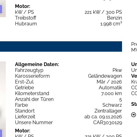
Motor:
kW / PS
221 kW / 300 PS
Treibstoff
Benzin
Hubraum
1.998 cm³
Pr
M
Allgemeine Daten:
U
Fahrzeugtyp
Pkw
Um
Karosserieform
Geländewagen
Ve
Erst-Zul.
Mär / 2026
Kr
Getriebe
Automatik
C
Kilometerstand
7.000 km
C
Anzahl der Türen
5
St
Farbe
Schwarz
Standort
Zentrallager
Lieferzeit
ab ca. 09.11.2026
Unsere Nummer
CAR3030129
Motor:
kW / PS
221 kW / 300 PS