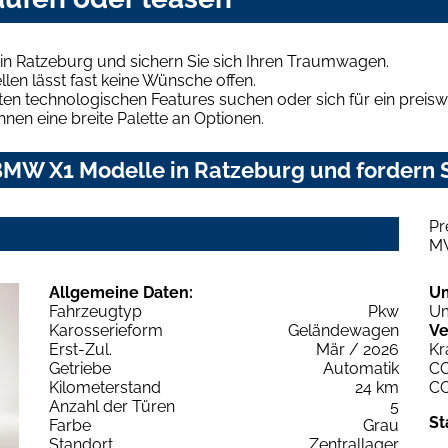
n Ratzeburg und sichern Sie sich Ihren Traumwagen.
len lässt fast keine Wünsche offen.
en technologischen Features suchen oder sich für ein preiswe
hnen eine breite Palette an Optionen.
MW X1 Modelle in Ratzeburg und fordern S
Pr
M
Allgemeine Daten:
U
Fahrzeugtyp
Pkw
Um
Karosserieform
Geländewagen
Ve
Erst-Zul.
Mär / 2026
Kr
Getriebe
Automatik
C
Kilometerstand
24 km
C
Anzahl der Türen
5
St
Farbe
Grau
Standort
Zentrallager