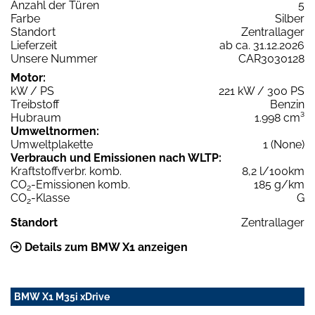
Anzahl der Türen
5
Farbe
Silber
Standort
Zentrallager
Lieferzeit
ab ca. 31.12.2026
Unsere Nummer
CAR3030128
Motor:
kW / PS
221 kW / 300 PS
Treibstoff
Benzin
Hubraum
1.998 cm³
Umweltnormen:
Umweltplakette
1 (None)
Verbrauch und Emissionen nach WLTP:
Kraftstoffverbr. komb.
8,2 l/100km
CO
-Emissionen komb.
185 g/km
2
CO
-Klasse
G
2
Standort
Zentrallager
Details zum BMW X1 anzeigen
BMW X1 M35i xDrive