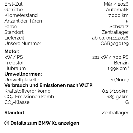
Erst-Zul.
Mär / 2026
Getriebe
Automatik
Kilometerstand
7.000 km
Anzahl der Türen
5
Farbe
Schwarz
Standort
Zentrallager
Lieferzeit
ab ca. 09.11.2026
Unsere Nummer
CAR3030129
Motor:
kW / PS
221 kW / 300 PS
Treibstoff
Benzin
Hubraum
1.998 cm³
Umweltnormen:
Umweltplakette
1 (None)
Verbrauch und Emissionen nach WLTP:
Kraftstoffverbr. komb.
8,2 l/100km
CO
-Emissionen komb.
185 g/km
2
CO
-Klasse
G
2
Standort
Zentrallager
Details zum BMW X1 anzeigen