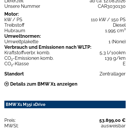
Lieferzeit
ab ca. 12.08.2026
Unsere Nummer
CAR3030130
Motor:
kW / PS
110 kW / 150 PS
Treibstoff
Diesel
Hubraum
1.995 cm³
Umweltnormen:
Umweltplakette
1 (None)
Verbrauch und Emissionen nach WLTP:
Kraftstoffverbr. komb.
5,3 l/100km
CO
-Emissionen komb.
139 g/km
2
CO
-Klasse
E
2
Standort
Zentrallager
Details zum BMW X1 anzeigen
BMW X1 M35i xDrive
Preis:
53.899,00 €
MWSt:
ausweisbar