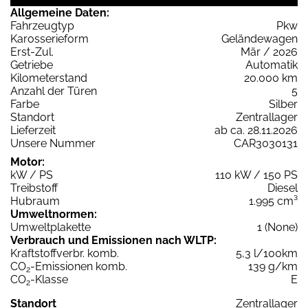
Allgemeine Daten:
Fahrzeugtyp
Pkw
Karosserieform
Geländewagen
Erst-Zul.
Mär / 2026
Getriebe
Automatik
Kilometerstand
20.000 km
Anzahl der Türen
5
Farbe
Silber
Standort
Zentrallager
Lieferzeit
ab ca. 28.11.2026
Unsere Nummer
CAR3030131
Motor:
kW / PS
110 kW / 150 PS
Treibstoff
Diesel
Hubraum
1.995 cm³
Umweltnormen:
Umweltplakette
1 (None)
Verbrauch und Emissionen nach WLTP:
Kraftstoffverbr. komb.
5,3 l/100km
CO
-Emissionen komb.
139 g/km
2
CO
-Klasse
E
2
Standort
Zentrallager