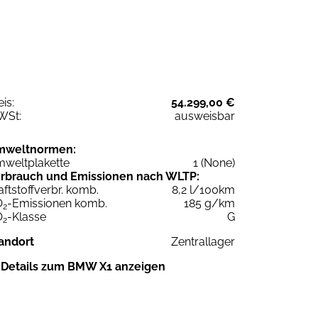
eis:
54.299,00 €
WSt:
ausweisbar
mweltnormen:
weltplakette
1 (None)
rbrauch und Emissionen nach WLTP:
aftstoffverbr. komb.
8,2 l/100km
O
-Emissionen komb.
185 g/km
2
O
-Klasse
G
2
andort
Zentrallager
Details zum BMW X1 anzeigen