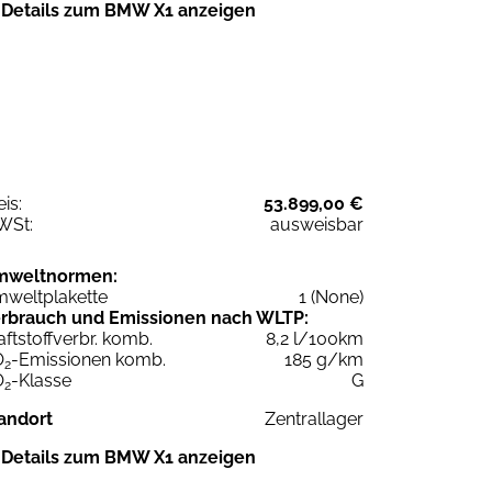
Details zum BMW X1 anzeigen
eis:
53.899,00 €
WSt:
ausweisbar
mweltnormen:
weltplakette
1 (None)
rbrauch und Emissionen nach WLTP:
aftstoffverbr. komb.
8,2 l/100km
O
-Emissionen komb.
185 g/km
2
O
-Klasse
G
2
andort
Zentrallager
Details zum BMW X1 anzeigen