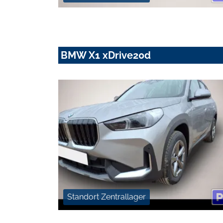
BMW X1 xDrive20d
Standort Zentrallager