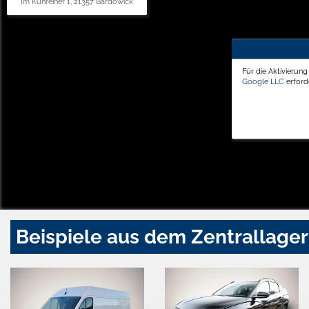
Im Kuhreiher 1, 21357 Bardowick
Für die Aktivierun
Google LLC
erforde
Beispiele aus dem Zentrallager