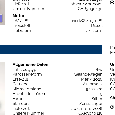
Lieferzeit
ab ca. 12.08.2026
Unsere Nummer
CAR3030130
Motor:
kW / PS
110 kW / 150 PS
Treibstoff
Diesel
Hubraum
1.995 cm³
Pr
M
Allgemeine Daten:
U
Fahrzeugtyp
Pkw
Um
Karosserieform
Geländewagen
Ve
Erst-Zul.
Mär / 2026
Kr
Getriebe
Automatik
C
Kilometerstand
9.622 km
C
Anzahl der Türen
5
St
Farbe
Silber
Standort
Zentrallager
Lieferzeit
ab ca. 31.12.2026
Unsere Nummer
CAR3030128