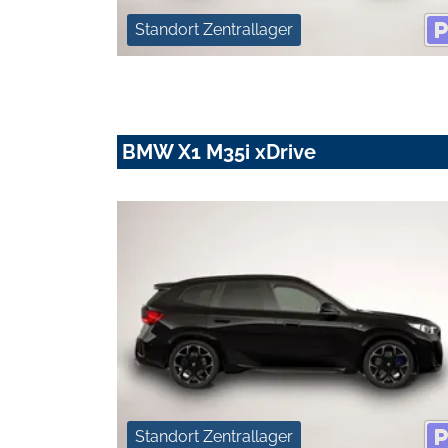
Standort Zentrallager
BMW X1 M35i xDrive
Standort Zentrallager