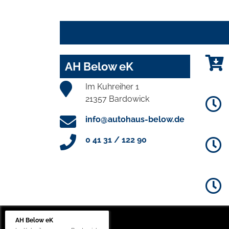
AH Below eK
Im Kuhreiher 1
21357 Bardowick
info@autohaus-below.de
0 41 31 / 122 90
AH Below eK