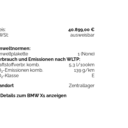
eis:
40.899,00 €
WSt:
ausweisbar
mweltnormen:
weltplakette
1 (None)
rbrauch und Emissionen nach WLTP:
aftstoffverbr. komb.
5,3 l/100km
O
-Emissionen komb.
139 g/km
2
O
-Klasse
E
2
andort
Zentrallager
Details zum BMW X1 anzeigen