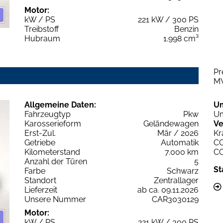
Motor:
kW / PS
221 kW / 300 PS
Treibstoff
Benzin
Hubraum
1.998 cm³
Pr
M
Allgemeine Daten:
U
Fahrzeugtyp
Pkw
Um
Karosserieform
Geländewagen
Ve
Erst-Zul.
Mär / 2026
Kr
Getriebe
Automatik
C
Kilometerstand
7.000 km
C
Anzahl der Türen
5
St
Farbe
Schwarz
Standort
Zentrallager
Lieferzeit
ab ca. 09.11.2026
Unsere Nummer
CAR3030129
Motor:
kW / PS
221 kW / 300 PS