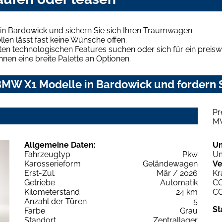
n Bardowick und sichern Sie sich Ihren Traumwagen.
len lässt fast keine Wünsche offen.
en technologischen Features suchen oder sich für ein preiswe
hnen eine breite Palette an Optionen.
MW X1 Modelle in Bardowick und fordern S
Pr
M
Allgemeine Daten:
U
Fahrzeugtyp
Pkw
Um
Karosserieform
Geländewagen
Ve
Erst-Zul.
Mär / 2026
Kr
Getriebe
Automatik
C
Kilometerstand
24 km
C
Anzahl der Türen
5
St
Farbe
Grau
Standort
Zentrallager