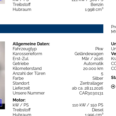
Treibstoff
Benzin
Hubraum
1.998 cm³
Pr
M
Allgemeine Daten:
U
Fahrzeugtyp
Pkw
Um
Karosserieform
Geländewagen
Ve
Erst-Zul.
Mär / 2026
Kr
Getriebe
Automatik
C
Kilometerstand
20.000 km
C
Anzahl der Türen
5
St
Farbe
Silber
Standort
Zentrallager
Lieferzeit
ab ca. 28.11.2026
Unsere Nummer
CAR3030131
Motor:
kW / PS
110 kW / 150 PS
Treibstoff
Diesel
Hubraum
1.995 cm³