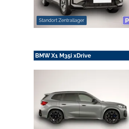
Standort Zentrallager
BMW X1 M35i xDrive