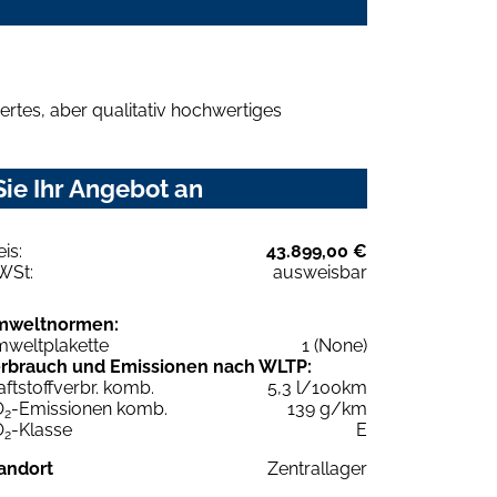
rtes, aber qualitativ hochwertiges
ie Ihr Angebot an
eis:
43.899,00 €
WSt:
ausweisbar
mweltnormen:
weltplakette
1 (None)
rbrauch und Emissionen nach WLTP:
aftstoffverbr. komb.
5,3 l/100km
O
-Emissionen komb.
139 g/km
2
O
-Klasse
E
2
andort
Zentrallager