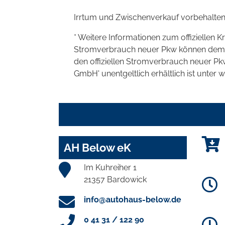
Irrtum und Zwischenverkauf vorbehalten
* Weitere Informationen zum offiziellen K
Stromverbrauch neuer Pkw können dem 'Lei
den offiziellen Stromverbrauch neuer P
GmbH' unentgeltlich erhältlich ist unter 
AH Below eK
Im Kuhreiher 1
21357 Bardowick
info@autohaus-below.de
0 41 31 / 122 90