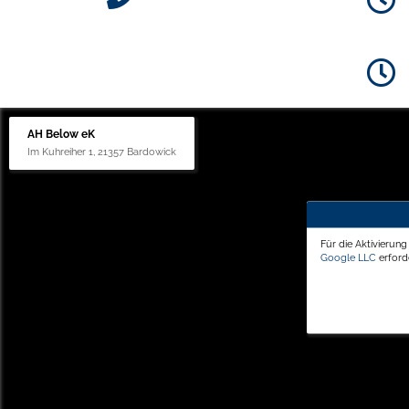
AH Below eK
Im Kuhreiher 1, 21357 Bardowick
Für die Aktivierun
Google LLC
erforde