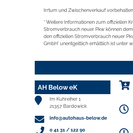
Irrtum und Zwischenverkauf vorbehalten
* Weitere Informationen zum offiziellen K
Stromverbrauch neuer Pkw können dem 'Lei
den offiziellen Stromverbrauch neuer P
GmbH' unentgeltlich erhältlich ist unter 
AH Below eK
Im Kuhreiher 1
21357 Bardowick
info@autohaus-below.de
0 41 31 / 122 90