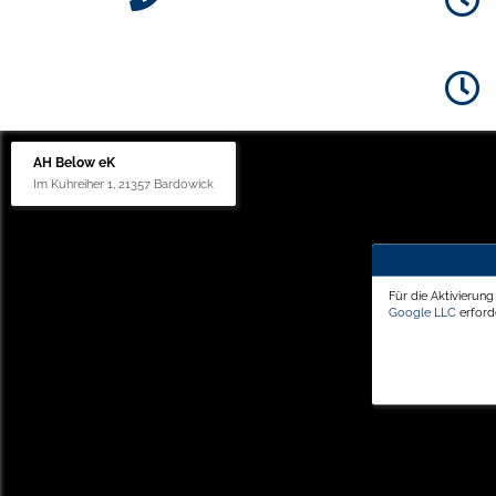
AH Below eK
Im Kuhreiher 1, 21357 Bardowick
Für die Aktivierun
Google LLC
erforde