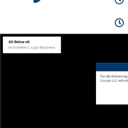
AH Below eK
Im Kuhreiher 1, 21357 Bardowick
Für die Aktivierun
Google LLC
erforde