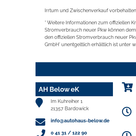
Irrtum und Zwischenverkauf vorbehalten
* Weitere Informationen zum offiziellen K
Stromverbrauch neuer Pkw können dem 'Lei
den offiziellen Stromverbrauch neuer P
GmbH' unentgeltlich erhältlich ist unter 
AH Below eK
Im Kuhreiher 1
21357 Bardowick
info@autohaus-below.de
0 41 31 / 122 90