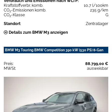
Verbrauch und Emissionen nach WLTP:
Kraftstoffverbr. komb.
10,7 l/100km
CO
-Emissionen komb.
235 g/km
2
CO
-Klasse
G
2
Standort
Zentrallager
Details zum BMW M3 anzeigen
BMW M3 Touring BMW Competition 390 kW (530 PS) 8-Gan
Preis:
88.799,00 €
MWSt:
ausweisbar