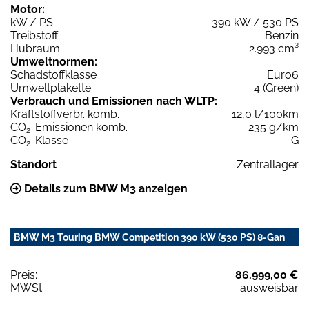
Motor:
kW / PS
390 kW / 530 PS
Treibstoff
Benzin
Hubraum
2.993 cm³
Umweltnormen:
Schadstoffklasse
Euro6
Umweltplakette
4 (Green)
Verbrauch und Emissionen nach WLTP:
Kraftstoffverbr. komb.
12,0 l/100km
CO
-Emissionen komb.
235 g/km
2
CO
-Klasse
G
2
Standort
Zentrallager
Details zum BMW M3 anzeigen
BMW M3 Touring BMW Competition 390 kW (530 PS) 8-Gan
Preis:
86.999,00 €
MWSt:
ausweisbar