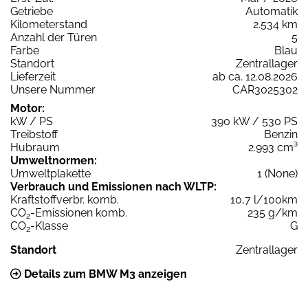
Getriebe
Automatik
Kilometerstand
2.534 km
Anzahl der Türen
5
Farbe
Blau
Standort
Zentrallager
Lieferzeit
ab ca. 12.08.2026
Unsere Nummer
CAR3025302
Motor:
kW / PS
390 kW / 530 PS
Treibstoff
Benzin
Hubraum
2.993 cm³
Umweltnormen:
Umweltplakette
1 (None)
Verbrauch und Emissionen nach WLTP:
Kraftstoffverbr. komb.
10,7 l/100km
CO
-Emissionen komb.
235 g/km
2
CO
-Klasse
G
2
Standort
Zentrallager
Details zum BMW M3 anzeigen