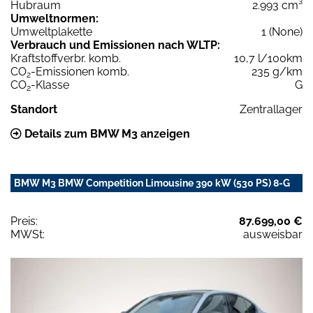
Hubraum
2.993 cm³
Umweltnormen:
Umweltplakette
1 (None)
Verbrauch und Emissionen nach WLTP:
Kraftstoffverbr. komb.
10,7 l/100km
CO
-Emissionen komb.
235 g/km
2
CO
-Klasse
G
2
Standort
Zentrallager
Details zum BMW M3 anzeigen
BMW M3 BMW Competition Limousine 390 kW (530 PS) 8-G
Preis:
87.699,00 €
MWSt:
ausweisbar