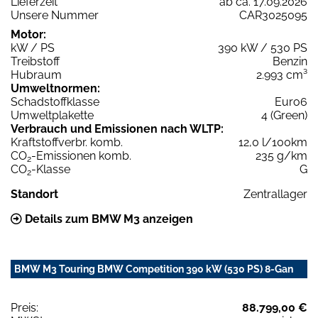
Lieferzeit
ab ca. 17.09.2026
Unsere Nummer
CAR3025095
Motor:
kW / PS
390 kW / 530 PS
Treibstoff
Benzin
Hubraum
2.993 cm³
Umweltnormen:
Schadstoffklasse
Euro6
Umweltplakette
4 (Green)
Verbrauch und Emissionen nach WLTP:
Kraftstoffverbr. komb.
12,0 l/100km
CO
-Emissionen komb.
235 g/km
2
CO
-Klasse
G
2
Standort
Zentrallager
Details zum BMW M3 anzeigen
BMW M3 Touring BMW Competition 390 kW (530 PS) 8-Gan
Preis:
88.799,00 €