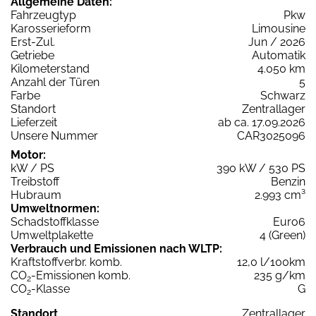
Allgemeine Daten:
Fahrzeugtyp
Pkw
Karosserieform
Limousine
Erst-Zul.
Jun / 2026
Getriebe
Automatik
Kilometerstand
4.050 km
Anzahl der Türen
5
Farbe
Schwarz
Standort
Zentrallager
Lieferzeit
ab ca. 17.09.2026
Unsere Nummer
CAR3025096
Motor:
kW / PS
390 kW / 530 PS
Treibstoff
Benzin
Hubraum
2.993 cm³
Umweltnormen:
Schadstoffklasse
Euro6
Umweltplakette
4 (Green)
Verbrauch und Emissionen nach WLTP:
Kraftstoffverbr. komb.
12,0 l/100km
CO
-Emissionen komb.
235 g/km
2
CO
-Klasse
G
2
Standort
Zentrallager