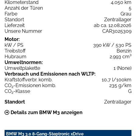
Kilometerstand
4.050 km
Anzahl der Türen
5
Farbe
Grau
Standort
Zentrallager
Lieferzeit
ab ca. 12.08.2026
Unsere Nummer
CAR3025309
Motor:
kW / PS
390 kW / 530 PS
Treibstoff
Benzin
Hubraum
2.993 cm³
Umweltnormen:
Umweltplakette
1 (None)
Verbrauch und Emissionen nach WLTP:
Kraftstoffverbr. komb.
10,7 l/100km
CO
-Emissionen komb.
235 g/km
2
CO
-Klasse
G
2
Standort
Zentrallager
Details zum BMW M3 anzeigen
BMW M3 3.0 8-Gang-Steptronic xDrive