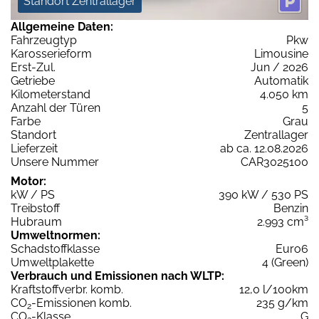
Standort Zentrallager
Allgemeine Daten:
Fahrzeugtyp
Pkw
Karosserieform
Limousine
Erst-Zul.
Jun / 2026
Getriebe
Automatik
Kilometerstand
4.050 km
Anzahl der Türen
5
Farbe
Grau
Standort
Zentrallager
Lieferzeit
ab ca. 12.08.2026
Unsere Nummer
CAR3025100
Motor:
kW / PS
390 kW / 530 PS
Treibstoff
Benzin
Hubraum
2.993 cm³
Umweltnormen:
Schadstoffklasse
Euro6
Umweltplakette
4 (Green)
Verbrauch und Emissionen nach WLTP:
Kraftstoffverbr. komb.
12,0 l/100km
CO
-Emissionen komb.
235 g/km
2
CO
-Klasse
G