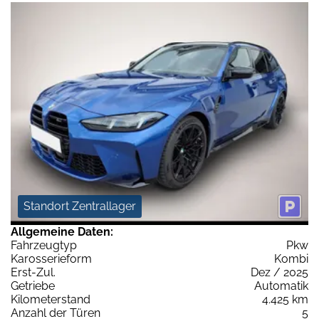
Standort Zentrallager
Allgemeine Daten:
Fahrzeugtyp
Pkw
Karosserieform
Kombi
Erst-Zul.
Dez / 2025
Getriebe
Automatik
Kilometerstand
4.425 km
Anzahl der Türen
5