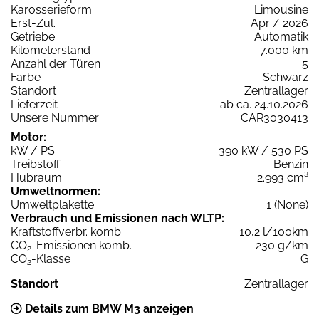
Karosserieform
Limousine
Erst-Zul.
Apr / 2026
Getriebe
Automatik
Kilometerstand
7.000 km
Anzahl der Türen
5
Farbe
Schwarz
Standort
Zentrallager
Lieferzeit
ab ca. 24.10.2026
Unsere Nummer
CAR3030413
Motor:
kW / PS
390 kW / 530 PS
Treibstoff
Benzin
Hubraum
2.993 cm³
Umweltnormen:
Umweltplakette
1 (None)
Verbrauch und Emissionen nach WLTP:
Kraftstoffverbr. komb.
10,2 l/100km
CO
-Emissionen komb.
230 g/km
2
CO
-Klasse
G
2
Standort
Zentrallager
Details zum BMW M3 anzeigen