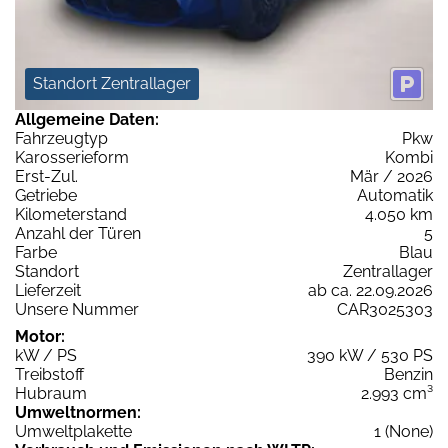
Standort Zentrallager
Allgemeine Daten:
Fahrzeugtyp
Pkw
Karosserieform
Kombi
Erst-Zul.
Mär / 2026
Getriebe
Automatik
Kilometerstand
4.050 km
Anzahl der Türen
5
Farbe
Blau
Standort
Zentrallager
Lieferzeit
ab ca. 22.09.2026
Unsere Nummer
CAR3025303
Motor:
kW / PS
390 kW / 530 PS
Treibstoff
Benzin
Hubraum
2.993 cm³
Umweltnormen:
Umweltplakette
1 (None)