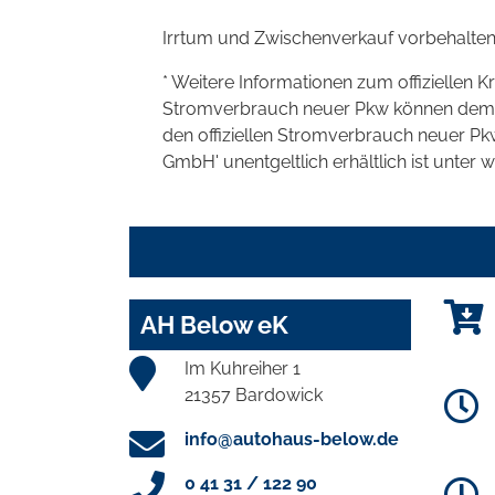
Irrtum und Zwischenverkauf vorbehalten
* Weitere Informationen zum offiziellen K
Stromverbrauch neuer Pkw können dem 'Lei
den offiziellen Stromverbrauch neuer P
GmbH' unentgeltlich erhältlich ist unter 
AH Below eK
Im Kuhreiher 1
21357 Bardowick
info@autohaus-below.de
0 41 31 / 122 90