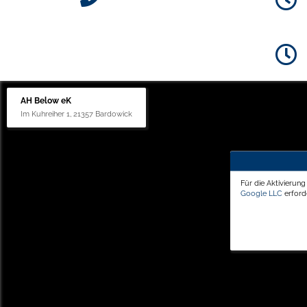
AH Below eK
Im Kuhreiher 1, 21357 Bardowick
Für die Aktivierun
Google LLC
erforde