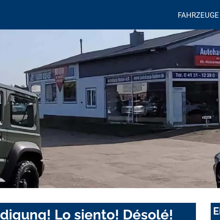
FAHRZEUGE
E
digung! Lo siento! Désolé!