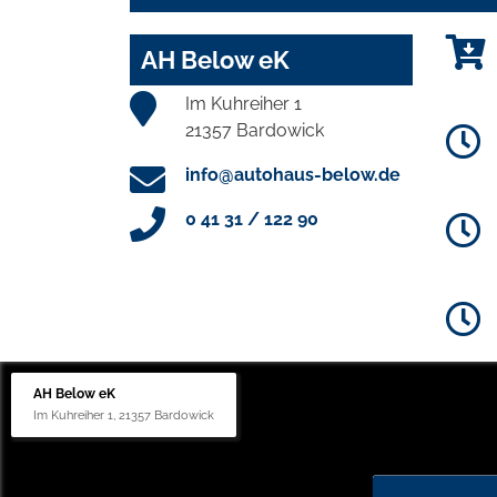
AH Below eK
Im Kuhreiher 1
21357 Bardowick
info@autohaus-below.de
0 41 31 / 122 90
AH Below eK
Im Kuhreiher 1, 21357 Bardowick