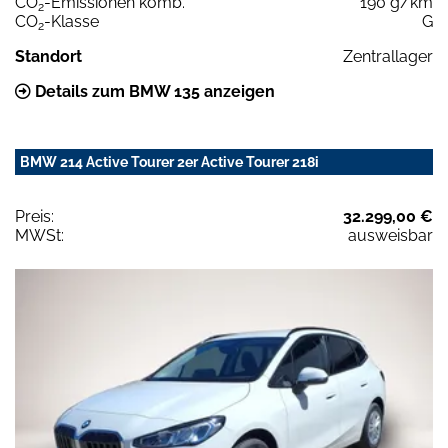
CO
-Emissionen komb.
190 g/km
2
CO
-Klasse
G
2
Standort
Zentrallager
Details zum BMW 135 anzeigen
BMW 214 Active Tourer 2er Active Tourer 218i
Preis:
32.299,00 €
MWSt:
ausweisbar