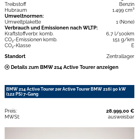
Treibstoff
Benzin
Hubraum
1.499 cm³
Umweltnormen:
Umweltplakette
1 (None)
Verbrauch und Emissionen nach WLTP:
Kraftstoffverbr. komb.
6,7 l/100km
CO
-Emissionen komb.
151 g/km
2
CO
-Klasse
E
2
Standort
Zentrallager
Details zum BMW 214 Active Tourer anzeigen
BMW 214 Active Tourer 2er Active Tourer BMW 216i 90 kW
(122 PS) 7-Gang
Preis:
28.999,00 €
MWSt:
ausweisbar