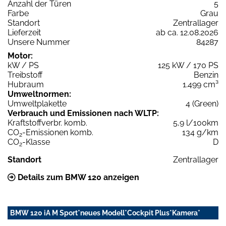
Anzahl der Türen
5
Farbe
Grau
Standort
Zentrallager
Lieferzeit
ab ca. 12.08.2026
Unsere Nummer
84287
Motor:
kW / PS
125 kW / 170 PS
Treibstoff
Benzin
Hubraum
1.499 cm³
Umweltnormen:
Umweltplakette
4 (Green)
Verbrauch und Emissionen nach WLTP:
Kraftstoffverbr. komb.
5,9 l/100km
CO
-Emissionen komb.
134 g/km
2
CO
-Klasse
D
2
Standort
Zentrallager
Details zum BMW 120 anzeigen
BMW 120 iA M Sport*neues Modell*Cockpit Plus*Kamera*