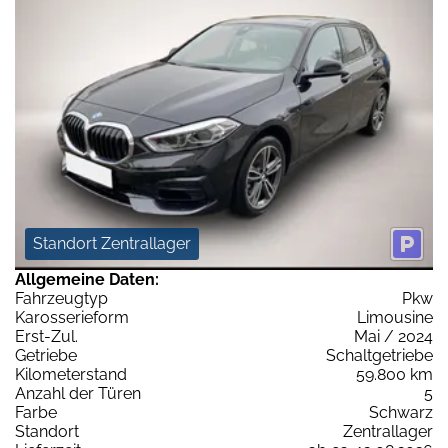
Standort Zentrallager
Allgemeine Daten:
Fahrzeugtyp
Pkw
Karosserieform
Limousine
Erst-Zul.
Mai / 2024
Getriebe
Schaltgetriebe
Kilometerstand
59.800 km
Anzahl der Türen
5
Farbe
Schwarz
Standort
Zentrallager