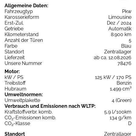
Allgemeine Daten:
Fahrzeugtyp
Pkw
Karosserieform
Limousine
Erst-Zul.
Dez / 2024
Getriebe
Automatik
Kilometerstand
8.900 km
Anzahl der Türen
5
Farbe
Blau
Standort
Zentrallager
Lieferzeit
ab ca. 12.08.2026
Unsere Nummer
78476
Motor:
kW / PS
125 kW / 170 PS
Treibstoff
Benzin
Hubraum
1.499 cm³
Umweltnormen:
Umweltplakette
4 (Green)
Verbrauch und Emissionen nach WLTP:
Kraftstoffverbr. komb.
5,9 l/100km
CO
-Emissionen komb.
134 g/km
2
CO
-Klasse
D
2
Standort
Zentrallager