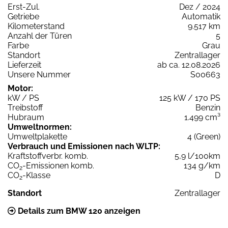
Erst-Zul.
Dez / 2024
Getriebe
Automatik
Kilometerstand
9.517 km
Anzahl der Türen
5
Farbe
Grau
Standort
Zentrallager
Lieferzeit
ab ca. 12.08.2026
Unsere Nummer
S00663
Motor:
kW / PS
125 kW / 170 PS
Treibstoff
Benzin
Hubraum
1.499 cm³
Umweltnormen:
Umweltplakette
4 (Green)
Verbrauch und Emissionen nach WLTP:
Kraftstoffverbr. komb.
5,9 l/100km
CO
-Emissionen komb.
134 g/km
2
CO
-Klasse
D
2
Standort
Zentrallager
Details zum BMW 120 anzeigen