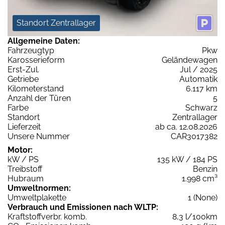
Standort Zentrallager
Allgemeine Daten:
Fahrzeugtyp
Pkw
Karosserieform
Geländewagen
Erst-Zul.
Jul / 2025
Getriebe
Automatik
Kilometerstand
6.117 km
Anzahl der Türen
5
Farbe
Schwarz
Standort
Zentrallager
Lieferzeit
ab ca. 12.08.2026
Unsere Nummer
CAR3017382
Motor:
kW / PS
135 kW / 184 PS
Treibstoff
Benzin
Hubraum
1.998 cm³
Umweltnormen:
Umweltplakette
1 (None)
Verbrauch und Emissionen nach WLTP:
Kraftstoffverbr. komb.
8,3 l/100km