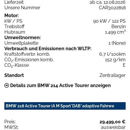
Lieferzeit
ab ca. 12.08.2026
Unsere Nummer
CAR3022818
Motor:
kW / PS
90 kW / 122 PS
Treibstoff
Benzin
Hubraum
1.499 cm³
Umweltnormen:
Umweltplakette
1 (None)
Verbrauch und Emissionen nach WLTP:
Kraftstoffverbr. komb.
6,7 l/100km
CO
-Emissionen komb.
152 g/km
2
CO
-Klasse
E
2
Standort
Zentrallager
Details zum BMW 214 Active Tourer anzeigen
BMW 218 Active Tourer iA M Sport*DAB*adaptive Fahrwe
Preis:
29.499,00 €
MWSt:
ausweisbar