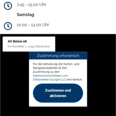
7.45 - 15.00 Uhr
Samstag
10.00 - 13.00 Uhr
AH Below eK
Im Kuhreiher 1, 21357 Bardowick
Zustimmung erforderlich
Für die Aktivierung der Karten- und
Navigationsdienste ist Ihre
Zustimmung zu den
Datenschutzrichtlinien vom
Drittanbieter Google LLC
erforderlich.
Zustimmen und
aktivieren