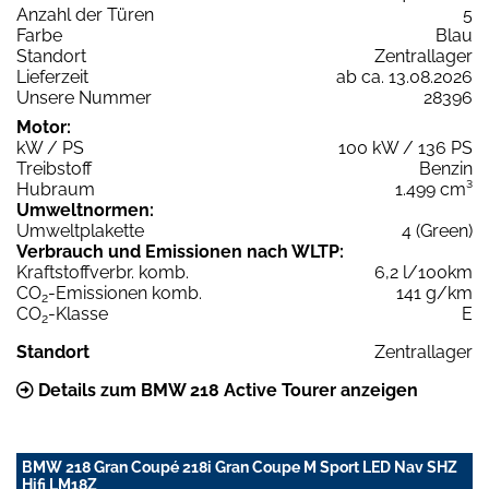
Anzahl der Türen
5
Farbe
Blau
Standort
Zentrallager
Lieferzeit
ab ca. 13.08.2026
Unsere Nummer
28396
Motor:
kW / PS
100 kW / 136 PS
Treibstoff
Benzin
Hubraum
1.499 cm³
Umweltnormen:
Umweltplakette
4 (Green)
Verbrauch und Emissionen nach WLTP:
Kraftstoffverbr. komb.
6,2 l/100km
CO
-Emissionen komb.
141 g/km
2
CO
-Klasse
E
2
Standort
Zentrallager
Details zum BMW 218 Active Tourer anzeigen
BMW 218 Gran Coupé 218i Gran Coupe M Sport LED Nav SHZ
Hifi LM18Z