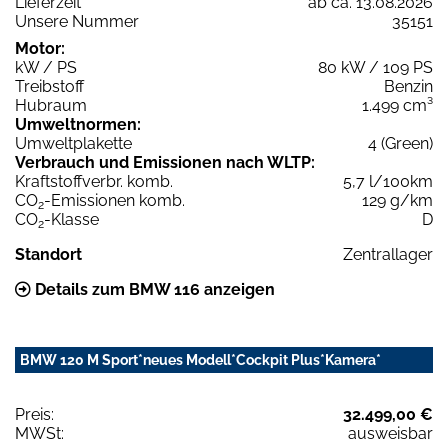
Lieferzeit
ab ca. 13.08.2026
Unsere Nummer
35151
Motor:
kW / PS
80 kW / 109 PS
Treibstoff
Benzin
Hubraum
1.499 cm³
Umweltnormen:
Umweltplakette
4 (Green)
Verbrauch und Emissionen nach WLTP:
Kraftstoffverbr. komb.
5,7 l/100km
CO
-Emissionen komb.
129 g/km
2
CO
-Klasse
D
2
Standort
Zentrallager
Details zum BMW 116 anzeigen
BMW 120 M Sport*neues Modell*Cockpit Plus*Kamera*
Preis:
32.499,00 €
MWSt:
ausweisbar