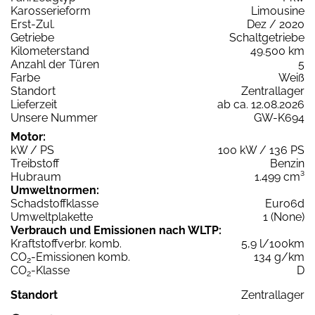
Karosserieform
Limousine
Erst-Zul.
Dez / 2020
Getriebe
Schaltgetriebe
Kilometerstand
49.500 km
Anzahl der Türen
5
Farbe
Weiß
Standort
Zentrallager
Lieferzeit
ab ca. 12.08.2026
Unsere Nummer
GW-K694
Motor:
kW / PS
100 kW / 136 PS
Treibstoff
Benzin
Hubraum
1.499 cm³
Umweltnormen:
Schadstoffklasse
Euro6d
Umweltplakette
1 (None)
Verbrauch und Emissionen nach WLTP:
Kraftstoffverbr. komb.
5,9 l/100km
CO
-Emissionen komb.
134 g/km
2
CO
-Klasse
D
2
Standort
Zentrallager