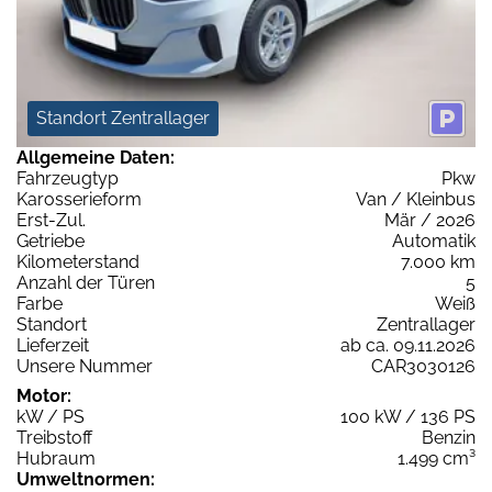
Standort Zentrallager
Allgemeine Daten:
Fahrzeugtyp
Pkw
Karosserieform
Van / Kleinbus
Erst-Zul.
Mär / 2026
Getriebe
Automatik
Kilometerstand
7.000 km
Anzahl der Türen
5
Farbe
Weiß
Standort
Zentrallager
Lieferzeit
ab ca. 09.11.2026
Unsere Nummer
CAR3030126
Motor:
kW / PS
100 kW / 136 PS
Treibstoff
Benzin
Hubraum
1.499 cm³
Umweltnormen: