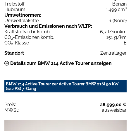
Treibstoff
Benzin
Hubraum
1.499 cm³
Umweltnormen:
Umweltplakette
1 (None)
Verbrauch und Emissionen nach WLTP:
Kraftstoffverbr. komb.
6,7 l/100km
CO
-Emissionen komb.
151 g/km
2
CO
-Klasse
E
2
Standort
Zentrallager
Details zum BMW 214 Active Tourer anzeigen
BMW 214 Active Tourer 2er Active Tourer BMW 216i 90 kW
(122 PS) 7-Gang
Preis:
28.999,00 €
MWSt:
ausweisbar