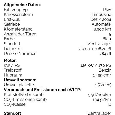
Allgemeine Daten:
Fahrzeugtyp
Pkw
Karosserieform
Limousine
Erst-Zul.
Dez / 2024
Getriebe
Automatik
Kilometerstand
8.900 km
Anzahl der Türen
5
Farbe
Blau
Standort
Zentrallager
Lieferzeit
ab ca. 12.08.2026
Unsere Nummer
78476
Motor:
kW / PS
125 kW / 170 PS
Treibstoff
Benzin
Hubraum
1.499 cm³
Umweltnormen:
Umweltplakette
4 (Green)
Verbrauch und Emissionen nach WLTP:
Kraftstoffverbr. komb.
5,9 l/100km
CO
-Emissionen komb.
134 g/km
2
CO
-Klasse
D
2
Standort
Zentrallager