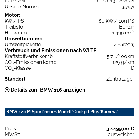
Lieferzeit
ab ca. 13.08.2026
Unsere Nummer
35151
Motor:
kW / PS
80 kW / 109 PS
Treibstoff
Benzin
Hubraum
1.499 cm³
Umweltnormen:
Umweltplakette
4 (Green)
Verbrauch und Emissionen nach WLTP:
Kraftstoffverbr. komb.
5,7 l/100km
CO
-Emissionen komb.
129 g/km
2
CO
-Klasse
D
2
Standort
Zentrallager
Details zum BMW 116 anzeigen
BMW 120 M Sport*neues Modell*Cockpit Plus*Kamera*
Preis:
32.499,00 €
MWSt:
ausweisbar