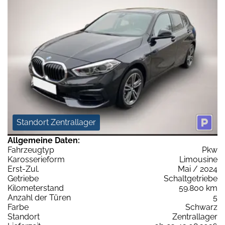
Standort Zentrallager
Allgemeine Daten:
Fahrzeugtyp
Pkw
Karosserieform
Limousine
Erst-Zul.
Mai / 2024
Getriebe
Schaltgetriebe
Kilometerstand
59.800 km
Anzahl der Türen
5
Farbe
Schwarz
Standort
Zentrallager