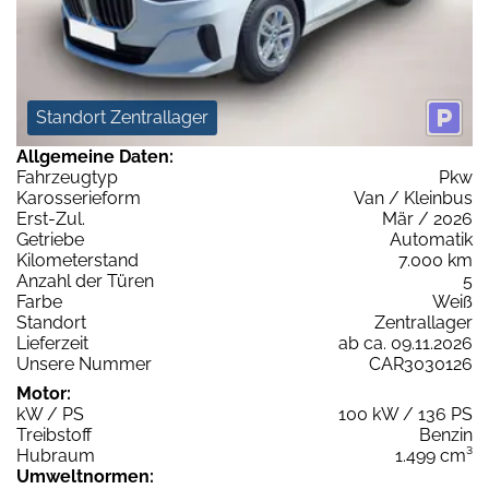
Standort Zentrallager
Allgemeine Daten:
Fahrzeugtyp
Pkw
Karosserieform
Van / Kleinbus
Erst-Zul.
Mär / 2026
Getriebe
Automatik
Kilometerstand
7.000 km
Anzahl der Türen
5
Farbe
Weiß
Standort
Zentrallager
Lieferzeit
ab ca. 09.11.2026
Unsere Nummer
CAR3030126
Motor:
kW / PS
100 kW / 136 PS
Treibstoff
Benzin
Hubraum
1.499 cm³
Umweltnormen: