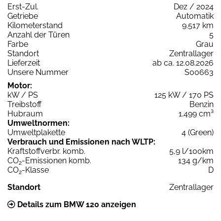
Erst-Zul.
Dez / 2024
Getriebe
Automatik
Kilometerstand
9.517 km
Anzahl der Türen
5
Farbe
Grau
Standort
Zentrallager
Lieferzeit
ab ca. 12.08.2026
Unsere Nummer
S00663
Motor:
kW / PS
125 kW / 170 PS
Treibstoff
Benzin
Hubraum
1.499 cm³
Umweltnormen:
Umweltplakette
4 (Green)
Verbrauch und Emissionen nach WLTP:
Kraftstoffverbr. komb.
5,9 l/100km
CO
-Emissionen komb.
134 g/km
2
CO
-Klasse
D
2
Standort
Zentrallager
Details zum BMW 120 anzeigen