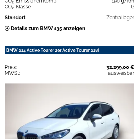
CO
-Emissionen komb.
190 g/km
2
CO
-Klasse
G
2
Standort
Zentrallager
Details zum BMW 135 anzeigen
BMW 214 Active Tourer 2er Active Tourer 218i
Preis:
32.299,00 €
MWSt:
ausweisbar