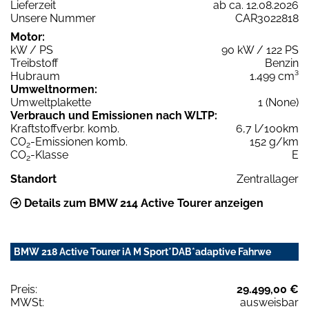
Lieferzeit
ab ca. 12.08.2026
Unsere Nummer
CAR3022818
Motor:
kW / PS
90 kW / 122 PS
Treibstoff
Benzin
Hubraum
1.499 cm³
Umweltnormen:
Umweltplakette
1 (None)
Verbrauch und Emissionen nach WLTP:
Kraftstoffverbr. komb.
6,7 l/100km
CO
-Emissionen komb.
152 g/km
2
CO
-Klasse
E
2
Standort
Zentrallager
Details zum BMW 214 Active Tourer anzeigen
BMW 218 Active Tourer iA M Sport*DAB*adaptive Fahrwe
Preis:
29.499,00 €
MWSt:
ausweisbar