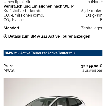
Umweltplakette
1 (None)
Verbrauch und Emissionen nach WLTP:
Kraftstoffverbr. komb.
6,7 l/100km
CO
-Emissionen komb.
151 g/km
2
CO
-Klasse
E
2
Standort
Zentrallager
Details zum BMW 214 Active Tourer anzeigen
BMW 214 Active Tourer 2er Active Tourer 218i
Preis:
32.299,00 €
MWSt:
ausweisbar