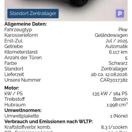
Standort Zentrallager
Allgemeine Daten:
Fahrzeugtyp
Pkw
Karosserieform
Geländewagen
Erst-Zul.
Jul / 2025
Getriebe
Automatik
Kilometerstand
6.117 km
Anzahl der Türen
5
Farbe
Schwarz
Standort
Zentrallager
Lieferzeit
ab ca. 12.08.2026
Unsere Nummer
CAR3017382
Motor:
kW / PS
135 kW / 184 PS
Treibstoff
Benzin
Hubraum
1.998 cm³
Umweltnormen:
Umweltplakette
1 (None)
Verbrauch und Emissionen nach WLTP:
Kraftstoffverbr. komb.
8,3 l/100km