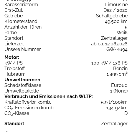
Karosserieform
Limousine
Erst-Zul.
Dez / 2020
Getriebe
Schaltgetriebe
Kilometerstand
49.500 km
Anzahl der Türen
5
Farbe
Weiß
Standort
Zentrallager
Lieferzeit
ab ca. 12.08.2026
Unsere Nummer
GW-K694
Motor:
kW / PS
100 kW / 136 PS
Treibstoff
Benzin
Hubraum
1.499 cm³
Umweltnormen:
Schadstoffklasse
Euro6d
Umweltplakette
1 (None)
Verbrauch und Emissionen nach WLTP:
Kraftstoffverbr. komb.
5,9 l/100km
CO
-Emissionen komb.
134 g/km
2
CO
-Klasse
D
2
Standort
Zentrallager