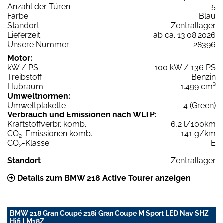
Anzahl der Türen
5
Farbe
Blau
Standort
Zentrallager
Lieferzeit
ab ca. 13.08.2026
Unsere Nummer
28396
Motor:
kW / PS
100 kW / 136 PS
Treibstoff
Benzin
Hubraum
1.499 cm³
Umweltnormen:
Umweltplakette
4 (Green)
Verbrauch und Emissionen nach WLTP:
Kraftstoffverbr. komb.
6,2 l/100km
CO
-Emissionen komb.
141 g/km
2
CO
-Klasse
E
2
Standort
Zentrallager
Details zum BMW 218 Active Tourer anzeigen
BMW 218 Gran Coupé 218i Gran Coupe M Sport LED Nav SHZ
Hifi LM18Z