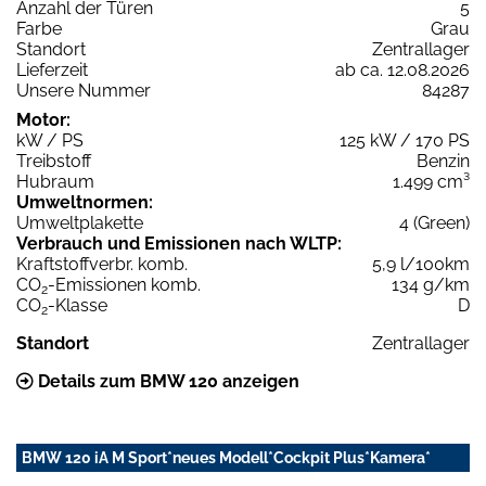
Anzahl der Türen
5
Farbe
Grau
Standort
Zentrallager
Lieferzeit
ab ca. 12.08.2026
Unsere Nummer
84287
Motor:
kW / PS
125 kW / 170 PS
Treibstoff
Benzin
Hubraum
1.499 cm³
Umweltnormen:
Umweltplakette
4 (Green)
Verbrauch und Emissionen nach WLTP:
Kraftstoffverbr. komb.
5,9 l/100km
CO
-Emissionen komb.
134 g/km
2
CO
-Klasse
D
2
Standort
Zentrallager
Details zum BMW 120 anzeigen
BMW 120 iA M Sport*neues Modell*Cockpit Plus*Kamera*