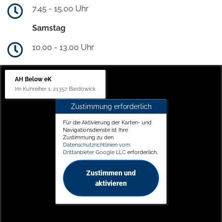
7.45 - 15.00 Uhr
Samstag
10.00 - 13.00 Uhr
AH Below eK
Im Kuhreiher 1, 21357 Bardowick
Zustimmung erforderlich
Für die Aktivierung der Karten- und
Navigationsdienste ist Ihre
Zustimmung zu den
Datenschutzrichtlinien vom
Drittanbieter Google LLC
erforderlich.
Zustimmen und
aktivieren