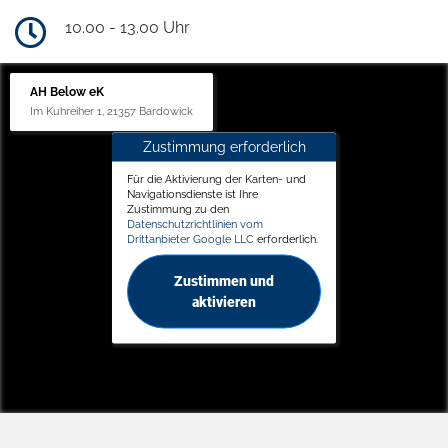
10.00 - 13.00 Uhr
AH Below eK
Im Kuhreiher 1, 21357 Bardowick
Zustimmung erforderlich
Für die Aktivierung der Karten- und
Navigationsdienste ist Ihre
Zustimmung zu den
Datenschutzrichtlinien vom
Drittanbieter Google LLC
erforderlich.
Zustimmen und
aktivieren