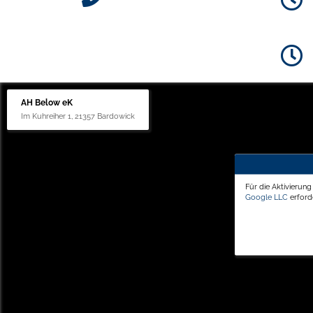
AH Below eK
Im Kuhreiher 1, 21357 Bardowick
Für die Aktivierun
Google LLC
erforde