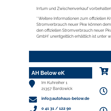
Irrtum und Zwischenverkauf vorbehalten
* Weitere Informationen zum offiziellen K
Stromverbrauch neuer Pkw können dem 'Lei
den offiziellen Stromverbrauch neuer P
GmbH' unentgeltlich erhältlich ist unter 
AH Below eK
Im Kuhreiher 1
21357 Bardowick
info@autohaus-below.de
0 41 31 / 122 90