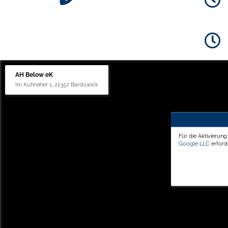
AH Below eK
Im Kuhreiher 1, 21357 Bardowick
Für die Aktivierun
Google LLC
erforde