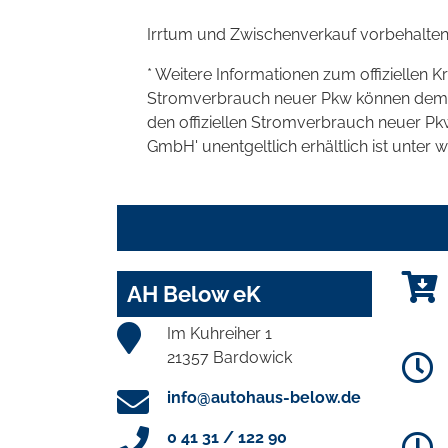
Irrtum und Zwischenverkauf vorbehalten
* Weitere Informationen zum offiziellen K
Stromverbrauch neuer Pkw können dem 'Lei
den offiziellen Stromverbrauch neuer P
GmbH' unentgeltlich erhältlich ist unter 
AH Below eK
Im Kuhreiher 1
21357 Bardowick
info@autohaus-below.de
0 41 31 / 122 90