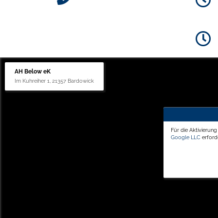
AH Below eK
Im Kuhreiher 1, 21357 Bardowick
Für die Aktivierun
Google LLC
erforde