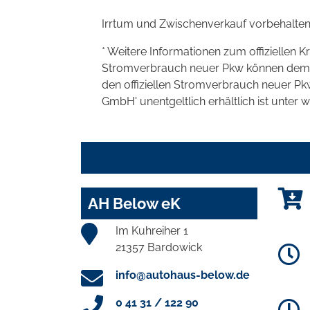
Irrtum und Zwischenverkauf vorbehalten
* Weitere Informationen zum offiziellen K
Stromverbrauch neuer Pkw können dem 'Lei
den offiziellen Stromverbrauch neuer P
GmbH' unentgeltlich erhältlich ist unter 
AH Below eK
Im Kuhreiher 1
21357 Bardowick
info@autohaus-below.de
0 41 31 / 122 90