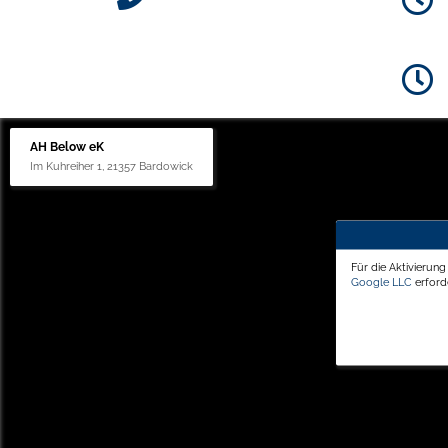
AH Below eK
Im Kuhreiher 1, 21357 Bardowick
Für die Aktivierun
Google LLC
erforde