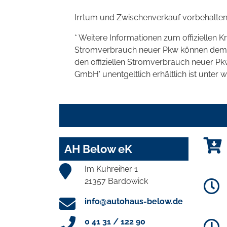
Irrtum und Zwischenverkauf vorbehalten
* Weitere Informationen zum offiziellen K
Stromverbrauch neuer Pkw können dem 'Lei
den offiziellen Stromverbrauch neuer P
GmbH' unentgeltlich erhältlich ist unter 
AH Below eK
Im Kuhreiher 1
21357 Bardowick
info@autohaus-below.de
0 41 31 / 122 90