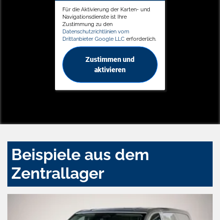
Für die Aktivierung der Karten- und
Navigationsdienste ist Ihre
Zustimmung zu den
Datenschutzrichtlinien vom
Drittanbieter Google LLC
erforderlich.
Zustimmen und
aktivieren
Beispiele aus dem
Zentrallager