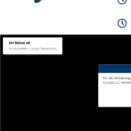
AH Below eK
Im Kuhreiher 1, 21357 Bardowick
Für die Aktivierun
Google LLC
erforde