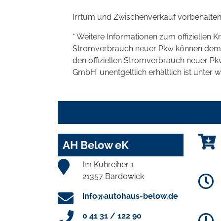
Irrtum und Zwischenverkauf vorbehalten
* Weitere Informationen zum offiziellen K
Stromverbrauch neuer Pkw können dem 'Lei
den offiziellen Stromverbrauch neuer P
GmbH' unentgeltlich erhältlich ist unter 
AH Below eK
Im Kuhreiher 1
21357 Bardowick
info@autohaus-below.de
0 41 31 / 122 90