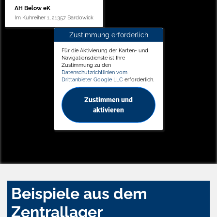
AH Below eK
Im Kuhreiher 1, 21357 Bardowick
Zustimmung erforderlich
Für die Aktivierung der Karten- und
Navigationsdienste ist Ihre
Zustimmung zu den
Datenschutzrichtlinien vom
Drittanbieter Google LLC
erforderlich.
Zustimmen und
aktivieren
Beispiele aus dem
Zentrallager