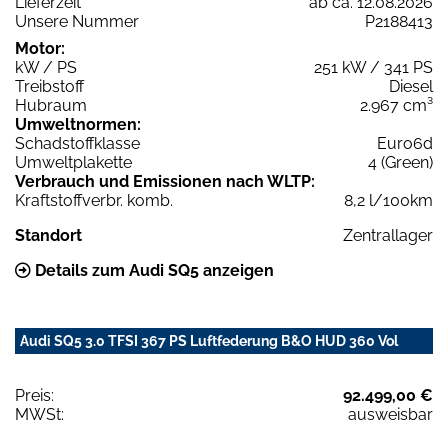
Lieferzeit
ab ca. 12.08.2026
Unsere Nummer
P2188413
Motor:
kW / PS
251 kW / 341 PS
Treibstoff
Diesel
Hubraum
2.967 cm³
Umweltnormen:
Schadstoffklasse
Euro6d
Umweltplakette
4 (Green)
Verbrauch und Emissionen nach WLTP:
Kraftstoffverbr. komb.
8,2 l/100km
Standort
Zentrallager
Details zum Audi SQ5 anzeigen
Audi SQ5 3.0 TFSI 367 PS Luftfederung B&O HUD 360 Vol
Preis:
92.499,00 €
MWSt:
ausweisbar