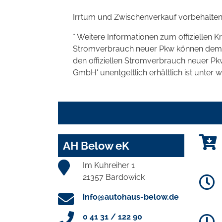
Irrtum und Zwischenverkauf vorbehalten
* Weitere Informationen zum offiziellen K
Stromverbrauch neuer Pkw können dem 'Lei
den offiziellen Stromverbrauch neuer P
GmbH' unentgeltlich erhältlich ist unter 
AH Below eK
Im Kuhreiher 1
21357 Bardowick
info@autohaus-below.de
0 41 31 / 122 90