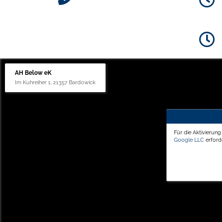
AH Below eK
Im Kuhreiher 1, 21357 Bardowick
Für die Aktivierun
Google LLC
erforde