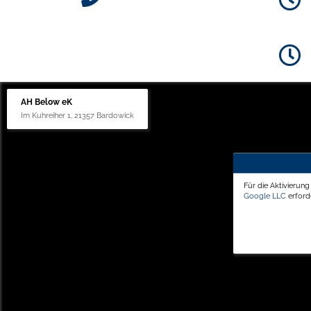
AH Below eK
Im Kuhreiher 1, 21357 Bardowick
Für die Aktivierun
Google LLC
erforde