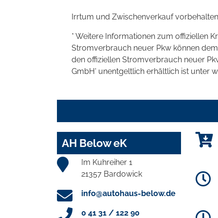
Irrtum und Zwischenverkauf vorbehalten
* Weitere Informationen zum offiziellen K
Stromverbrauch neuer Pkw können dem 'Lei
den offiziellen Stromverbrauch neuer P
GmbH' unentgeltlich erhältlich ist unter 
AH Below eK
Im Kuhreiher 1
21357 Bardowick
info@autohaus-below.de
0 41 31 / 122 90