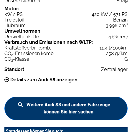
Unsere Nummer
8089
Motor:
kW / PS
420 kW / 571 PS
Treibstoff
Benzin
Hubraum
3.996 cm³
Umweltnormen:
Umweltplakette
4 (Green)
Verbrauch und Emissionen nach WLTP:
Kraftstoffverbr. komb.
11,4 l/100km
CO
-Emissionen komb.
258 g/km
2
CO
-Klasse
G
2
Standort
Zentrallager
Details zum Audi S8 anzeigen
Weitere Audi S8 und andere Fahrzeuge
können Sie hier suchen
Stattdessen können Sie auch: